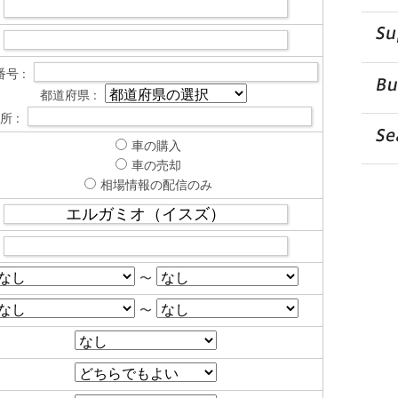
号 :
都道府県 :
所 :
車の購入
車の売却
相場情報の配信のみ
〜
〜