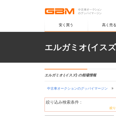
安く買う
高く売
エルガミオ(イスズ
エルガミオ (イスズ) の相場情報
»
中古車オークションのグッバイマージン
絞り込み検索条件 :
絞り