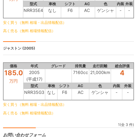
型式
車検
シフト
AC
色
内装
外装
NRR35E4
なし
F6
AC
ゲンシャ
-
-
安く買う（無料 相場・出品情報配信）
高く売る（無料 相場情報配信）
ジャストン
(2005)
価格
年式
グレード
排気量
走行距離
総合評価
185.0
4
2005
7160cc
21,000km
(平成17)
万円
型式
車検
シフト
AC
色
内装
外装
NRR35G3
なし
F6
AC
ゲンシャ
-
-
安く買う（無料 相場・出品情報配信）
高く売る（無料 相場情報配信）
1(全 3 件)
お問い合わせフォーム