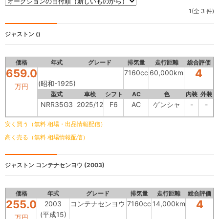
1(全 3 件)
ジャストン
()
価格
年式
グレード
排気量
走行距離
総合評価
659.0
4
7160cc
60,000km
(昭和-1925)
万円
型式
車検
シフト
AC
色
内装
外装
NRR35G3
2025/12
F6
AC
ゲンシャ
-
-
安く買う（無料 相場・出品情報配信）
高く売る（無料 相場情報配信）
ジャストン
コンテナセンヨウ (2003)
価格
年式
グレード
排気量
走行距離
総合評価
255.0
4
2003
コンテナセンヨウ
7160cc
14,000km
(平成15)
万円