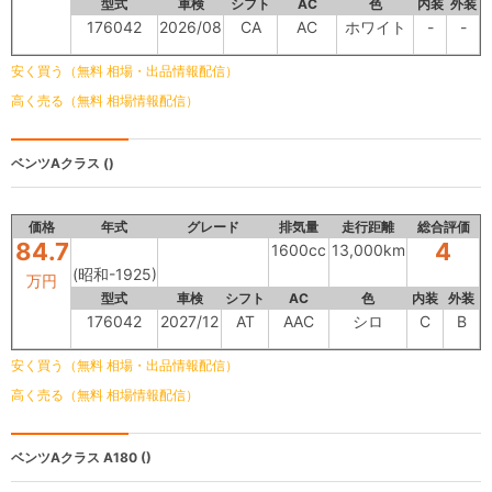
型式
車検
シフト
AC
色
内装
外装
176042
2026/08
CA
AC
ホワイト
-
-
安く買う（無料 相場・出品情報配信）
高く売る（無料 相場情報配信）
ベンツAクラス
()
価格
年式
グレード
排気量
走行距離
総合評価
84.7
4
1600cc
13,000km
(昭和-1925)
万円
型式
車検
シフト
AC
色
内装
外装
176042
2027/12
AT
AAC
シロ
C
B
安く買う（無料 相場・出品情報配信）
高く売る（無料 相場情報配信）
ベンツAクラス
A180 ()