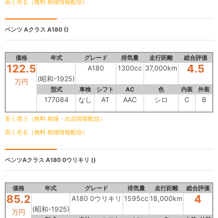
高く売る（無料 相場情報配信）
ベンツ Aクラス
A180 ()
価格
年式
グレード
排気量
走行距離
総合評価
122.5
4.5
A180
1300cc
37,000km
(昭和-1925)
万円
型式
車検
シフト
AC
色
内装
外装
177084
なし
AT
AAC
シロ
C
B
安く買う（無料 相場・出品情報配信）
高く売る（無料 相場情報配信）
ベンツAクラス
A180 0ウリキリ ()
価格
年式
グレード
排気量
走行距離
総合評価
85.2
4
A180 0ウリキリ
1595cc
18,000km
(昭和-1925)
万円