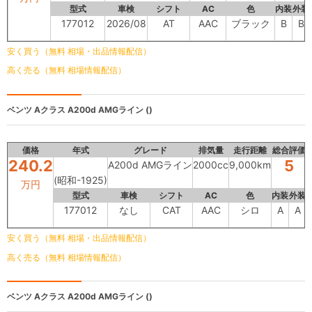
型式
車検
シフト
AC
色
内装
外装
177012
2026/08
AT
AAC
ブラック
B
B
安く買う（無料 相場・出品情報配信）
高く売る（無料 相場情報配信）
ベンツ Aクラス
A200d AMGライン ()
価格
年式
グレード
排気量
走行距離
総合評価
240.2
5
A200d AMGライン
2000cc
9,000km
(昭和-1925)
万円
型式
車検
シフト
AC
色
内装
外装
177012
なし
CAT
AAC
シロ
A
A
安く買う（無料 相場・出品情報配信）
高く売る（無料 相場情報配信）
ベンツ Aクラス
A200d AMGライン ()