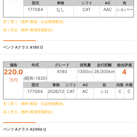
型式
車検
シフト
AC
色
内
177084
なし
CAT
AAC
シルバー
安く買う（無料 相場・出品情報配信）
高く売る（無料 相場情報配信）
ベンツ Aクラス
A180 ()
価格
年式
グレード
排気量
走行距離
総合評価
220.0
4
A180
1300cc
28,000km
(昭和-1925)
万円
型式
車検
シフト
AC
色
内装
外装
177084
2026/12
CAT
AC
シロ
C
C
安く買う（無料 相場・出品情報配信）
高く売る（無料 相場情報配信）
ベンツ Aクラス
A200d ()