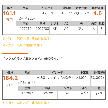
価格
年式
グレード
排気量
走行距離
総合評価
161.1
4.5
A200d
2000cc
21,000km
(昭和-1925)
万円
型式
車検
シフト
AC
色
内装
外装
177012
2027/03
AT
AC
アカ
A
B
安く買う（無料 相場・出品情報配信）
高く売る（無料 相場情報配信）
ベンツ Aクラス
A180 スタイル AMGライン ()
価格
年式
グレード
排気量
走行距離
184.2
A180 スタイル AMGライン
1300cc
53,000km
(昭和-1925)
万円
型式
車検
シフト
AC
色
177084
2027/01
AT
AAC
シロ
安く買う（無料 相場・出品情報配信）