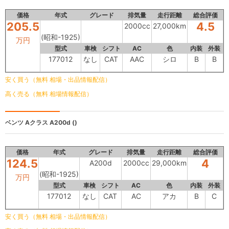
価格
年式
グレード
排気量
走行距離
総合評価
205.5
4.5
2000cc
27,000km
(昭和-1925)
万円
型式
車検
シフト
AC
色
内装
外装
177012
なし
CAT
AAC
シロ
B
B
安く買う（無料 相場・出品情報配信）
高く売る（無料 相場情報配信）
ベンツ Aクラス
A200d ()
価格
年式
グレード
排気量
走行距離
総合評価
124.5
4
A200d
2000cc
29,000km
(昭和-1925)
万円
型式
車検
シフト
AC
色
内装
外装
177012
なし
CAT
AC
アカ
B
C
安く買う（無料 相場・出品情報配信）