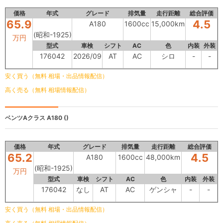
価格
年式
グレード
排気量
走行距離
総合評価
65.9
4.5
A180
1600cc
15,000km
(昭和-1925)
万円
型式
車検
シフト
AC
色
内装
外装
176042
2026/09
AT
AC
シロ
-
-
安く買う（無料 相場・出品情報配信）
高く売る（無料 相場情報配信）
ベンツAクラス
A180 ()
価格
年式
グレード
排気量
走行距離
総合評価
65.2
4.5
A180
1600cc
48,000km
(昭和-1925)
万円
型式
車検
シフト
AC
色
内装
外装
176042
なし
AT
AC
ゲンシャ
-
-
安く買う（無料 相場・出品情報配信）