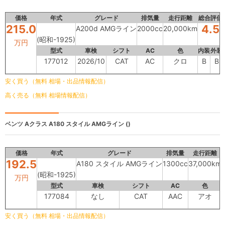
価格
年式
グレード
排気量
走行距離
総合評価
215.0
4.5
A200d AMGライン
2000cc
20,000km
(昭和-1925)
万円
型式
車検
シフト
AC
色
内装
外装
177012
2026/10
CAT
AC
クロ
B
B
安く買う（無料 相場・出品情報配信）
高く売る（無料 相場情報配信）
ベンツ Aクラス
A180 スタイル AMGライン ()
価格
年式
グレード
排気量
走行距離
192.5
A180 スタイル AMGライン
1300cc
37,000km
(昭和-1925)
万円
型式
車検
シフト
AC
色
177084
なし
CAT
AAC
アオ
安く買う（無料 相場・出品情報配信）