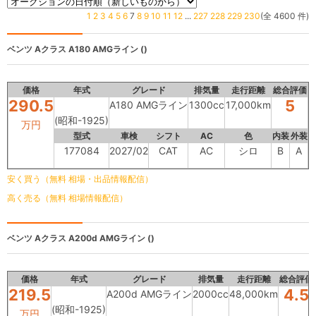
1
2
3
4
5
6
7
8
9
10
11
12
...
227
228
229
230
(全 4600 件)
ベンツ Aクラス
A180 AMGライン ()
価格
年式
グレード
排気量
走行距離
総合評価
290.5
5
A180 AMGライン
1300cc
17,000km
(昭和-1925)
万円
型式
車検
シフト
AC
色
内装
外装
177084
2027/02
CAT
AC
シロ
B
A
安く買う（無料 相場・出品情報配信）
高く売る（無料 相場情報配信）
ベンツ Aクラス
A200d AMGライン ()
価格
年式
グレード
排気量
走行距離
総合評価
219.5
4.5
A200d AMGライン
2000cc
48,000km
(昭和-1925)
万円