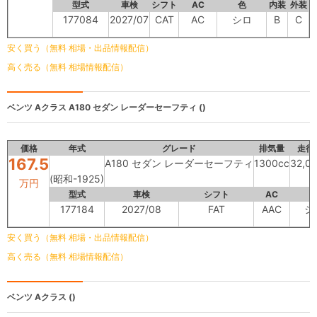
型式
車検
シフト
AC
色
内装
外装
177084
2027/07
CAT
AC
シロ
B
C
安く買う（無料 相場・出品情報配信）
高く売る（無料 相場情報配信）
ベンツ Aクラス
A180 セダン レーダーセーフティ ()
価格
年式
グレード
排気量
走行
167.5
A180 セダン レーダーセーフティ
1300cc
32,0
(昭和-1925)
万円
型式
車検
シフト
AC
177184
2027/08
FAT
AAC
シ
安く買う（無料 相場・出品情報配信）
高く売る（無料 相場情報配信）
ベンツ Aクラス
()