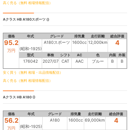
高く売る（無料 相場情報配信）
Aクラス HB
A180スポーツ ()
価格
年式
グレード
排気量
走行距離
総合評価
95.2
4
A180スポーツ
1600cc
12,000km
(昭和-1925)
万円
型式
車検
シフト
AC
色
内装
外装
176042
2027/07
CAT
AAC
ブルー
B
B
安く買う（無料 相場・出品情報配信）
高く売る（無料 相場情報配信）
Aクラス HB
A180 ()
価格
年式
グレード
排気量
走行距離
総合評価
56.2
4
A180
1600cc
69,000km
(昭和-1925)
万円