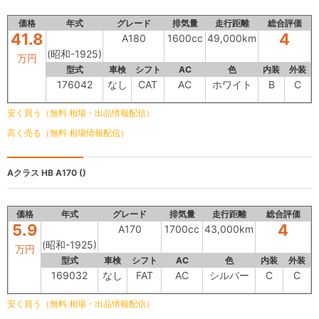
価格
年式
グレード
排気量
走行距離
総合評価
41.8
4
A180
1600cc
49,000km
(昭和-1925)
万円
型式
車検
シフト
AC
色
内装
外装
176042
なし
CAT
AC
ホワイト
B
C
安く買う（無料 相場・出品情報配信）
高く売る（無料 相場情報配信）
Aクラス HB
A170 ()
価格
年式
グレード
排気量
走行距離
総合評価
5.9
4
A170
1700cc
43,000km
(昭和-1925)
万円
型式
車検
シフト
AC
色
内装
外装
169032
なし
FAT
AC
シルバー
C
C
安く買う（無料 相場・出品情報配信）