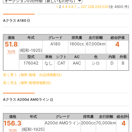
1
2
3
4
5
6
7
...
227
228
229
230
(全 4600 件)
Aクラス
A180 ()
価格
年式
グレード
排気量
走行距離
総合評価
51.8
4
A180
1600cc
67,000km
(昭和-1925)
万円
型式
車検
シフト
AC
色
内装
外装
176042
なし
CAT
AAC
シロ
D
B
安く買う（無料 相場・出品情報配信）
高く売る（無料 相場情報配信）
Aクラス
A200d AMGライン ()
価格
年式
グレード
排気量
走行距離
総合評価
156.3
4
A200d AMGライン
2000cc
70,000km
(昭和-1925)
万円