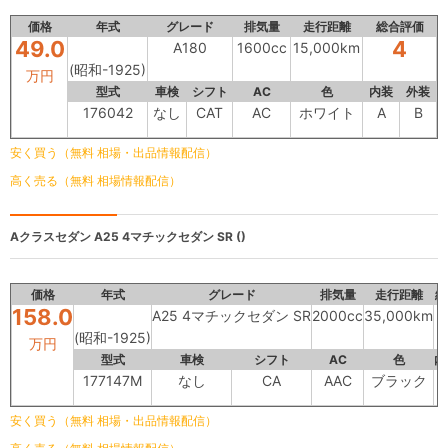
価格
年式
グレード
排気量
走行距離
総合評価
49.0
4
A180
1600cc
15,000km
(昭和-1925)
万円
型式
車検
シフト
AC
色
内装
外装
176042
なし
CAT
AC
ホワイト
A
B
安く買う（無料 相場・出品情報配信）
高く売る（無料 相場情報配信）
Aクラスセダン
A25 4マチックセダン SR ()
価格
年式
グレード
排気量
走行距離
総
158.0
A25 4マチックセダン SR
2000cc
35,000km
(昭和-1925)
万円
型式
車検
シフト
AC
色
内
177147M
なし
CA
AAC
ブラック
安く買う（無料 相場・出品情報配信）