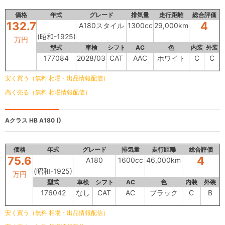
価格
年式
グレード
排気量
走行距離
総合評価
132.7
4
A180スタイル
1300cc
29,000km
(昭和-1925)
万円
型式
車検
シフト
AC
色
内装
外装
177084
2028/03
CAT
AAC
ホワイト
C
C
安く買う（無料 相場・出品情報配信）
高く売る（無料 相場情報配信）
Aクラス HB
A180 ()
価格
年式
グレード
排気量
走行距離
総合評価
75.6
4
A180
1600cc
46,000km
(昭和-1925)
万円
型式
車検
シフト
AC
色
内装
外装
176042
なし
CAT
AC
ブラック
C
B
安く買う（無料 相場・出品情報配信）