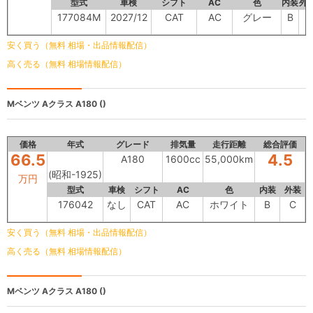
型式
車検
シフト
AC
色
内装
外
177084M
2027/12
CAT
AC
グレー
B
B
安く買う（無料 相場・出品情報配信）
高く売る（無料 相場情報配信）
Mベンツ Aクラス
A180 ()
価格
年式
グレード
排気量
走行距離
総合評価
66.5
4.5
A180
1600cc
55,000km
(昭和-1925)
万円
型式
車検
シフト
AC
色
内装
外装
176042
なし
CAT
AC
ホワイト
B
C
安く買う（無料 相場・出品情報配信）
高く売る（無料 相場情報配信）
Mベンツ Aクラス
A180 ()