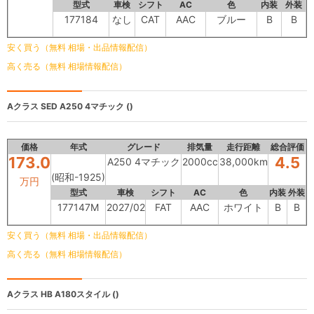
型式
車検
シフト
AC
色
内装
外装
177184
なし
CAT
AAC
ブルー
B
B
安く買う（無料 相場・出品情報配信）
高く売る（無料 相場情報配信）
Aクラス SED
A250 4マチック ()
価格
年式
グレード
排気量
走行距離
総合評価
173.0
4.5
A250 4マチック
2000cc
38,000km
(昭和-1925)
万円
型式
車検
シフト
AC
色
内装
外装
177147M
2027/02
FAT
AAC
ホワイト
B
B
安く買う（無料 相場・出品情報配信）
高く売る（無料 相場情報配信）
Aクラス HB
A180スタイル ()