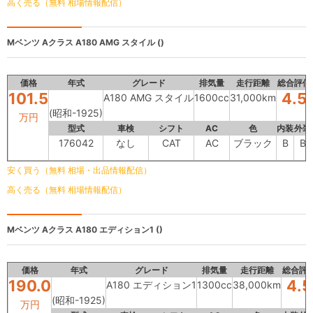
高く売る（無料 相場情報配信）
Mベンツ Aクラス
A180 AMG スタイル ()
価格
年式
グレード
排気量
走行距離
総合評価
101.5
4.5
A180 AMG スタイル
1600cc
31,000km
(昭和-1925)
万円
型式
車検
シフト
AC
色
内装
外装
176042
なし
CAT
AC
ブラック
B
B
安く買う（無料 相場・出品情報配信）
高く売る（無料 相場情報配信）
Mベンツ Aクラス
A180 エディション1 ()
価格
年式
グレード
排気量
走行距離
総合評
190.0
4.5
A180 エディション1
1300cc
38,000km
(昭和-1925)
万円