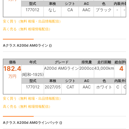
型式
車検
シフト
AC
色
内装
外装
177012
なし
CA
AAC
ブラック
-
-
安く買う（無料 相場・出品情報配信）
高く売る（無料 相場情報配信）
Aクラス
A200d AMGライン ()
価格
年式
グレード
排気量
走行距離
総合評価
182.4
4
A200d AMGライン
2000cc
43,000km
(昭和-1925)
万円
型式
車検
シフト
AC
色
内装
外装
177012
2027/05
CAT
AAC
ホワイト
C
C
安く買う（無料 相場・出品情報配信）
高く売る（無料 相場情報配信）
Aクラス
A200d AMGラインパッケ ()