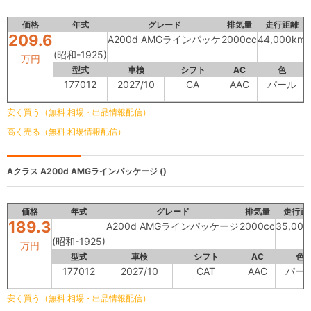
価格
年式
グレード
排気量
走行距離
209.6
A200d AMGラインパッケ
2000cc
44,000km
(昭和-1925)
万円
型式
車検
シフト
AC
色
177012
2027/10
CA
AAC
パール
安く買う（無料 相場・出品情報配信）
高く売る（無料 相場情報配信）
Aクラス
A200d AMGラインパッケージ ()
価格
年式
グレード
排気量
走行距
189.3
A200d AMGラインパッケージ
2000cc
35,00
(昭和-1925)
万円
型式
車検
シフト
AC
色
177012
2027/10
CAT
AAC
パー
安く買う（無料 相場・出品情報配信）