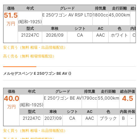
価格
年式
グレード
排気量
走行距離
総合
51.5
E 250ワゴン AV RSP LTD
1800cc
45,000km
(昭和-1925)
万円
型式
車検
シフト
AC
色
内装
212247C
2026/09
CA
AAC
ホワイト
C
安く買う（無料 相場・出品情報配信）
高く売る（無料 相場情報配信）
メルセデスベンツ
E 250ワゴン BE AV ()
価格
年式
グレード
排気量
走行距離
総合評価
40.0
4.5
E 250ワゴン BE AV
1790cc
55,000km
(昭和-1925)
万円
型式
車検
シフト
AC
色
内装
外装
212247C
2027/09
CA
AAC
ブラック
B
-
安く買う（無料 相場・出品情報配信）