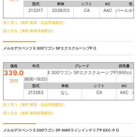
型式
車検
シフト
AC
色
213217
2028/03
CA
AAC
パールホワ
安く買う（無料 相場・出品情報配信）
高く売る（無料 相場情報配信）
メルセデスベンツ
E 300ワゴン SPエクスクルーシブP ()
価格
年式
グレード
排気量
339.0
E 300ワゴン SPエクスクルーシブP
1990cc
(昭和-1925)
万円
型式
車検
シフト
AC
213283
なし
CA
AAC
パ
安く買う（無料 相場・出品情報配信）
高く売る（無料 相場情報配信）
メルセデスベンツ
E 200ワゴン SP AMGラインインテリアP EXC-P ()