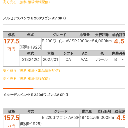
高く売る（無料 相場情報配信）
メルセデスベンツ
E 200ワゴン AV SP ()
価格
年式
グレード
排気量
走行距離
総合評価
177.5
4.5
E 200ワゴン AV SP
2000cc
54,000km
(昭和-1925)
万円
型式
車検
シフト
AC
色
内装
外装
213242C
2027/01
CA
AAC
パール
B
-
安く買う（無料 相場・出品情報配信）
高く売る（無料 相場情報配信）
メルセデスベンツ
E 220dワゴン AV SP ()
価格
年式
グレード
排気量
走行距離
総合評
157.5
4.5
E 220dワゴン AV SP
1940cc
68,000km
(昭和-1925)
万円