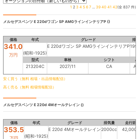
1
2
3
4
5
6
7
...
39
40
41
42
(全 837 件)
メルセデスベンツ
E 220dワゴン SP AMGラインインテリアP ()
価格
年式
グレード
排
341.0
E 220dワゴン SP AMGラインインテリアP
199
(昭和-1925)
万円
型式
車検
シフト
A
213204C
2027/11
CA
A
安く買う（無料 相場・出品情報配信）
高く売る（無料 相場情報配信）
メルセデスベンツ
E 220d 4Mオールテレイン ()
価格
年式
グレード
排気量
走行距
353.5
E 220d 4Mオールテレイン
2000cc
42,000
(昭和-1925)
万円