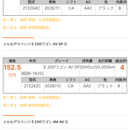
型式
車検
シフト
AC
色
内装
外
213204C
2026/11
CA
AAC
ブラック
B
-
安く買う（無料 相場・出品情報配信）
高く売る（無料 相場情報配信）
メルセデスベンツ
E 200ワゴン AV SP ()
価格
年式
グレード
排気量
走行距離
総合評価
152.5
4
E 200ワゴン AV SP
2000cc
50,000km
(昭和-1925)
万円
型式
車検
シフト
AC
色
内装
外装
213242C
2026/10
CA
AAC
ブラック
B
-
安く買う（無料 相場・出品情報配信）
高く売る（無料 相場情報配信）
メルセデスベンツ
E 200ワゴン 4M AV ()