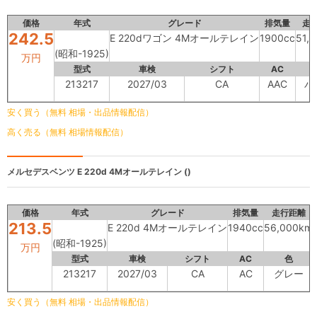
価格
年式
グレード
排気量
走
242.5
E 220dワゴン 4Mオールテレイン
1900cc
51,
(昭和-1925)
万円
型式
車検
シフト
AC
213217
2027/03
CA
AAC
パ
安く買う（無料 相場・出品情報配信）
高く売る（無料 相場情報配信）
メルセデスベンツ
E 220d 4Mオールテレイン ()
価格
年式
グレード
排気量
走行距離
213.5
E 220d 4Mオールテレイン
1940cc
56,000km
(昭和-1925)
万円
型式
車検
シフト
AC
色
213217
2027/03
CA
AC
グレー
安く買う（無料 相場・出品情報配信）