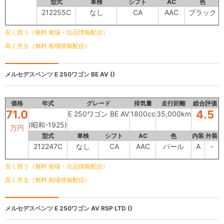
型式
車検
シフト
AC
色
212255C
なし
CA
AAC
ブラック
安く買う（無料 相場・出品情報配信）
高く売る（無料 相場情報配信）
メルセデスベンツ
E 250ワゴン BE AV ()
価格
年式
グレード
排気量
走行距離
総合評価
71.0
4.5
E 250ワゴン BE AV
1800cc
35,000km
(昭和-1925)
万円
型式
車検
シフト
AC
色
内装
外装
212247C
なし
CA
AAC
パール
A
-
安く買う（無料 相場・出品情報配信）
高く売る（無料 相場情報配信）
メルセデスベンツ
E 250ワゴン AV RSP LTD ()