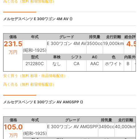
高く売る（無料 相場情報配信）
メルセデスベンツ
E 300ワゴン 4M AV ()
価格
年式
グレード
排気量
走行距離
総合評
231.5
4.5
E 300ワゴン 4M AV
3500cc
19,000km
(昭和-1925)
万円
型式
車検
シフト
AC
色
内装
外
212280C
なし
CA
AAC
ホワイト
B
-
安く買う（無料 相場・出品情報配信）
高く売る（無料 相場情報配信）
メルセデスベンツ
E 300ワゴン AV AMGSPP ()
価格
年式
グレード
排気量
走行距離
105.0
E 300ワゴン AV AMGSPP
3490cc
40,000km
(昭和-1925)
万円