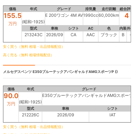
価格
年式
グレード
排気量
走行距離
総合評価
155.5
4
E 200ワゴン 4M AV
1990cc
60,000km
(昭和-1925)
万円
型式
車検
シフト
AC
色
内装
外装
213243C
2026/09
CA
AAC
ブラック
B
-
安く買う（無料 相場・出品情報配信）
高く売る（無料 相場情報配信）
メルセデスベンツ
E350ブルーテックアバンギャルドAMGスポーツP ()
価格
年式
グレード
90.0
E350ブルーテックアバンギャルドAMGスポーツ
(昭和-1925)
万円
型式
車検
シフト
212226C
2026/09
IAT
安く買う（無料 相場・出品情報配信）