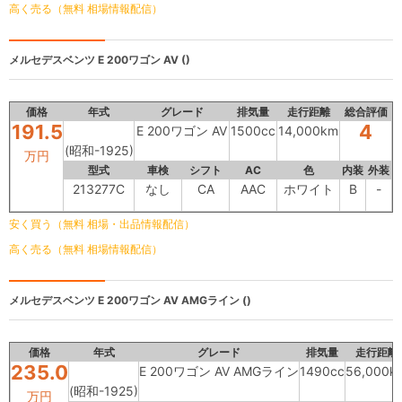
高く売る（無料 相場情報配信）
メルセデスベンツ
E 200ワゴン AV ()
価格
年式
グレード
排気量
走行距離
総合評価
191.5
4
E 200ワゴン AV
1500cc
14,000km
(昭和-1925)
万円
型式
車検
シフト
AC
色
内装
外装
213277C
なし
CA
AAC
ホワイト
B
-
安く買う（無料 相場・出品情報配信）
高く売る（無料 相場情報配信）
メルセデスベンツ
E 200ワゴン AV AMGライン ()
価格
年式
グレード
排気量
走行距離
235.0
E 200ワゴン AV AMGライン
1490cc
56,000k
(昭和-1925)
万円