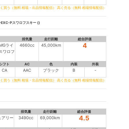
く買う（無料 相場・出品情報配信）
高く売る（無料 相場情報配信）
EXC-Pスワロフスキー ()
排気量
走行距離
総合評価
4
AMGライ
4660cc
45,000km
Pスワロフ
シフト
AC
色
内装
外装
CA
AAC
ブラック
B
-
く買う（無料 相場・出品情報配信）
高く売る（無料 相場情報配信）
排気量
走行距離
総合評価
4.5
ジュアリー
3490cc
69,000km