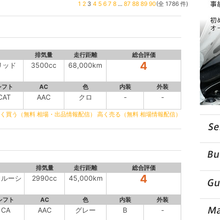
1
2
3
4
5
6
7
8
...
87
88
89
90
(全 1786 件)
排気量
走行距離
総合評価
4
リッド
3500cc
68,000km
シフト
AC
色
内装
外装
CAT
AAC
クロ
-
-
く買う（無料 相場・出品情報配信）
高く売る（無料 相場情報配信）
排気量
走行距離
総合評価
4
スクルーシ
2990cc
45,000km
シフト
AC
色
内装
外装
CA
AAC
グレー
B
-