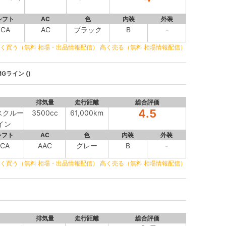
シフト
AC
色
内装
外装
CA
AC
ブラック
B
-
く買う（無料 相場・出品情報配信）
高く売る（無料 相場情報配信）
Gライン ()
排気量
走行距離
総合評価
4.5
クスクルー
3500cc
61,000km
イン
シフト
AC
色
内装
外装
CA
AAC
グレー
B
-
く買う（無料 相場・出品情報配信）
高く売る（無料 相場情報配信）
排気量
走行距離
総合評価