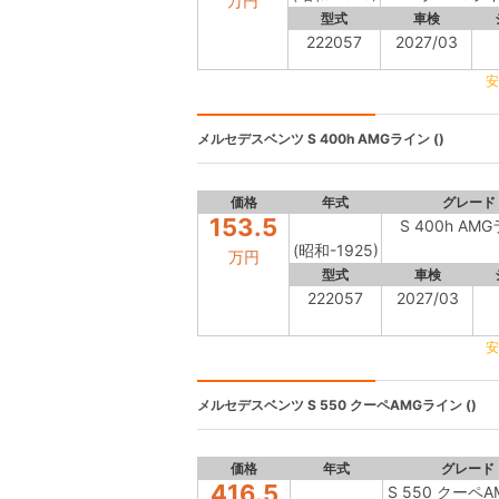
万円
型式
車検
222057
2027/03
安
メルセデスベンツ
S 400h AMGライン ()
価格
年式
グレード
153.5
S 400h AM
(昭和-1925)
万円
型式
車検
222057
2027/03
安
メルセデスベンツ
S 550 クーペAMGライン ()
価格
年式
グレード
416.5
S 550 クーペ