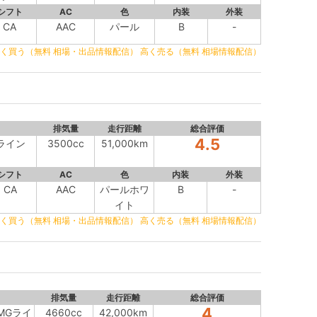
シフト
AC
色
内装
外装
CA
AAC
パール
B
-
く買う（無料 相場・出品情報配信）
高く売る（無料 相場情報配信）
排気量
走行距離
総合評価
4.5
Gライン
3500cc
51,000km
シフト
AC
色
内装
外装
CA
AAC
パールホワ
B
-
イト
く買う（無料 相場・出品情報配信）
高く売る（無料 相場情報配信）
排気量
走行距離
総合評価
4
AMGライ
4660cc
42,000km