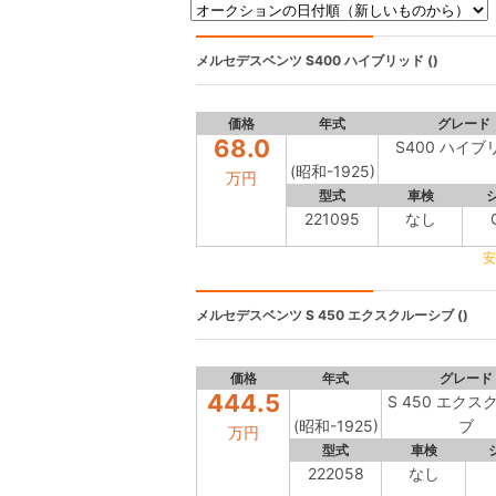
メルセデスベンツ
S400 ハイブリッド ()
価格
年式
グレード
68.0
S400 ハイブ
(昭和-1925)
万円
型式
車検
221095
なし
安
メルセデスベンツ
S 450 エクスクルーシブ ()
価格
年式
グレード
444.5
S 450 エク
(昭和-1925)
ブ
万円
型式
車検
222058
なし