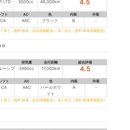
4.5
P LTD
3000cc
48,000km
シフト
AC
色
内装
外装
CA
AAC
ブラック
B
-
く買う（無料 相場・出品情報配信）
高く売る（無料 相場情報配信）
 ()
排気量
走行距離
総合評価
4.5
クルーシブ
2990cc
17,000km
シフト
AC
色
内装
外装
CA
AAC
パールホワ
A
-
イト
く買う（無料 相場・出品情報配信）
高く売る（無料 相場情報配信）