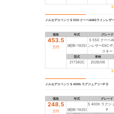
安
メルセデスベンツ
S 550 クーペAMGラインレザー
価格
年式
グレード
453.5
S 550 クーペ
(昭和-1925)
ンレザーEXC-
万円
スキー
型式
車検
217382C
2026/06
安
メルセデスベンツ
S 400h ラグジュアリーP ()
価格
年式
グレード
248.5
S 400h ラグ
(昭和-1925)
P
万円