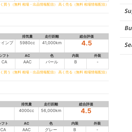
く買う（無料 相場・出品情報配信）
高く売る（無料 相場情報配信）
排気量
走行距離
総合評価
4.5
Gラインプ
5980cc
41,000km
シフト
AC
色
内装
外装
CA
AAC
パール
B
-
く買う（無料 相場・出品情報配信）
高く売る（無料 相場情報配信）
排気量
走行距離
総合評価
4.5
4000cc
56,000km
シフト
AC
色
内装
外装
CA
AAC
グレー
B
-