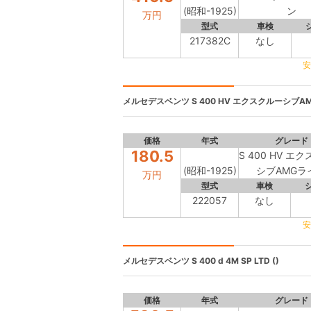
(昭和-1925)
ン
万円
型式
車検
217382C
なし
安
メルセデスベンツ
S 400 HV エクスクルーシブAM
価格
年式
グレード
180.5
S 400 HV エ
(昭和-1925)
シブAMGラ
万円
型式
車検
222057
なし
安
メルセデスベンツ
S 400 d 4M SP LTD ()
価格
年式
グレード