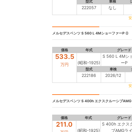
型式
車検
222057
なし
安
メルセデスベンツ
S 560 L 4MショーファーP ()
価格
年式
グレード
533.5
S 560 L 4M
(昭和-1925)
ーP
万円
型式
車検
222186
2026/12
安
メルセデスベンツ
S 400h エクスクルーシブAMG
価格
年式
グレード
211.0
S 400h エク
(昭和-1925)
ブAMGラ