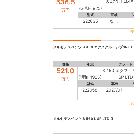
536.5
S 400 d 4M S
(昭和-1925)
万円
型式
車検
222035
なし
安
メルセデスベンツ
S 450 エクスクルーシブSP LTD
価格
年式
グレード
521.0
S 450 エクス
(昭和-1925)
SP LTD
万円
型式
車検
222058
2027/07
安
メルセデスベンツ
S 560 L SP LTD ()