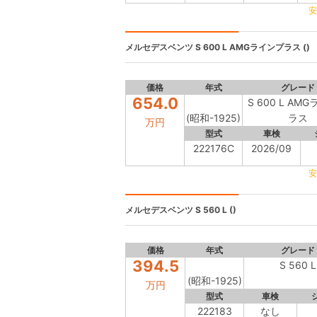
安
メルセデスベンツ
S 600 L AMGラインプラス ()
価格
年式
グレード
654.0
S 600 L AM
(昭和-1925)
ラス
万円
型式
車検
222176C
2026/09
安
メルセデスベンツ
S 560 L ()
価格
年式
グレード
394.5
S 560 L
(昭和-1925)
万円
型式
車検
222183
なし