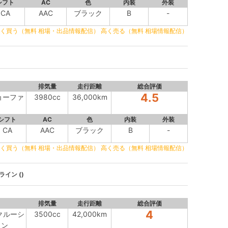
シフト
AC
色
内装
外装
CA
AAC
ブラック
B
-
く買う（無料 相場・出品情報配信）
高く売る（無料 相場情報配信）
排気量
走行距離
総合評価
4.5
ショーファ
3980cc
36,000km
シフト
AC
色
内装
外装
CA
AAC
ブラック
B
-
く買う（無料 相場・出品情報配信）
高く売る（無料 相場情報配信）
ライン ()
排気量
走行距離
総合評価
4
スクルーシ
3500cc
42,000km
イン