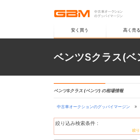
安く買う
高く売
ベンツSクラス(ベ
ベンツSクラス (ベンツ) の相場情報
»
中古車オークションのグッバイマージン
絞り込み検索条件 :
絞り