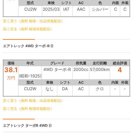
型式
車検
シフト
AC
色
内装
外装
CU2W
2025/03
IAT
AAC
シルバー
C
C
安く買う（無料 相場・出品情報配信）
高く売る（無料 相場情報配信）
エアトレック
4WD ターボ-R ()
価格
年式
グレード
排気量
走行距離
総合評価
38.1
4
4WD ターボ-R
2000cc
57,000km
(昭和-1925)
万円
型式
車検
シフト
AC
色
内装
外装
CU2W
なし
DA
AC
クロ
-
-
安く買う（無料 相場・出品情報配信）
高く売る（無料 相場情報配信）
エアトレック
ターボR 4WD ()