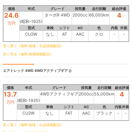
価格
年式
グレード
排気量
走行距離
総合評価
24.6
4
ターボR 4WD
2000cc
66,000km
(昭和-1925)
万円
型式
車検
シフト
AC
色
内装
外装
CU2W
なし
AT
AAC
クロ
-
-
安く買う（無料 相場・出品情報配信）
高く売る（無料 相場情報配信）
エアトレック 4WD
4WDアクティブギア ()
価格
年式
グレード
排気量
走行距離
総合評価
13.7
4
4WDアクティブギア
2000cc
55,000km
(昭和-1925)
万円
型式
車検
シフト
AC
色
内装
外装
CU2W
なし
FAT
AAC
ブラック
-
-
安く買う（無料 相場・出品情報配信）