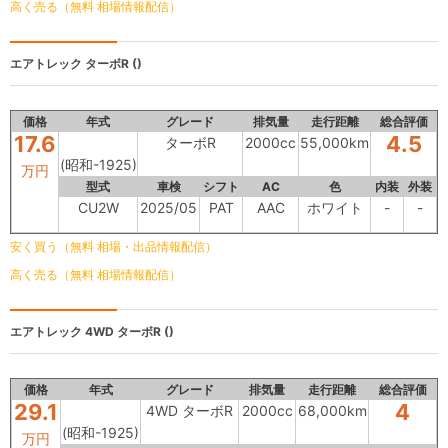
高く売る（無料 相場情報配信）
エアトレック
ターボR ()
価格
年式
グレード
排気量
走行距離
総合評価
17.6
4.5
ターボR
2000cc
55,000km
(昭和-1925)
万円
型式
車検
シフト
AC
色
内装
外装
CU2W
2025/05
PAT
AAC
ホワイト
-
-
安く買う（無料 相場・出品情報配信）
高く売る（無料 相場情報配信）
エアトレック
4WD ターボR ()
価格
年式
グレード
排気量
走行距離
総合評価
29.1
4
4WD ターボR
2000cc
68,000km
(昭和-1925)
万円