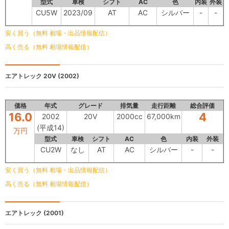
型式
車検
シフト
AC
色
内装
外装
CU5W
2023/09
AT
AC
シルバー
-
-
安く買う（無料 相場・出品情報配信）
高く売る（無料 相場情報配信）
エアトレック
20V (2002)
価格
年式
グレード
排気量
走行距離
総合評価
16.0
4
2002
20V
2000cc
67,000km
(平成14)
万円
型式
車検
シフト
AC
色
内装
外装
CU2W
なし
AT
AC
シルバー
-
-
安く買う（無料 相場・出品情報配信）
高く売る（無料 相場情報配信）
エアトレック
(2001)