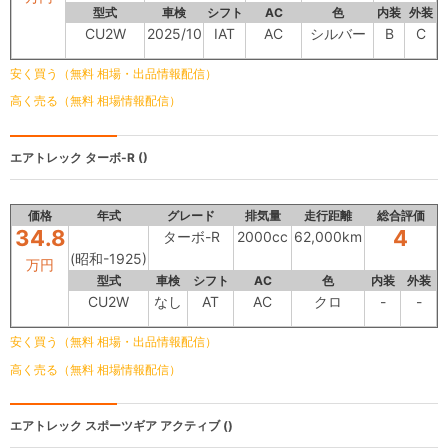
型式
車検
シフト
AC
色
内装
外装
CU2W
2025/10
IAT
AC
シルバー
B
C
安く買う（無料 相場・出品情報配信）
高く売る（無料 相場情報配信）
エアトレック
ターボ-R ()
価格
年式
グレード
排気量
走行距離
総合評価
34.8
4
ターボ-R
2000cc
62,000km
(昭和-1925)
万円
型式
車検
シフト
AC
色
内装
外装
CU2W
なし
AT
AC
クロ
-
-
安く買う（無料 相場・出品情報配信）
高く売る（無料 相場情報配信）
エアトレック
スポーツギア アクティブ ()