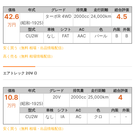
価格
年式
グレード
排気量
走行距離
総合評価
42.6
4.5
ターボR 4WD
2000cc
24,000km
(昭和-1925)
万円
型式
車検
シフト
AC
色
内装
外装
CU2W
なし
FAT
AAC
パール
B
B
安く買う（無料 相場・出品情報配信）
高く売る（無料 相場情報配信）
エアトレック
20V ()
価格
年式
グレード
排気量
走行距離
総合評価
10.8
4
20V
2000cc
25,000km
(昭和-1925)
万円
型式
車検
シフト
AC
色
内装
外装
CU2W
なし
IA
AC
クロ
-
-
安く買う（無料 相場・出品情報配信）