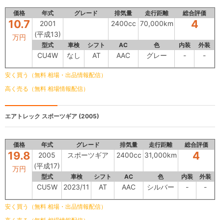
価格
年式
グレード
排気量
走行距離
総合評価
10.7
4
2001
2400cc
70,000km
(平成13)
万円
型式
車検
シフト
AC
色
内装
外装
CU4W
なし
AT
AAC
グレー
-
-
安く買う（無料 相場・出品情報配信）
高く売る（無料 相場情報配信）
エアトレック
スポーツギア (2005)
価格
年式
グレード
排気量
走行距離
総合評価
19.8
4
2005
スポーツギア
2400cc
31,000km
(平成17)
万円
型式
車検
シフト
AC
色
内装
外装
CU5W
2023/11
AT
AAC
シルバー
-
-
安く買う（無料 相場・出品情報配信）