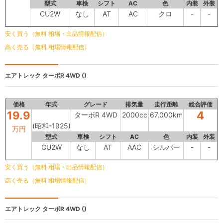
型式
車検
シフト
AC
色
内装
外装
CU2W
なし
AT
AC
クロ
-
-
安く買う（無料 相場・出品情報配信）
高く売る（無料 相場情報配信）
エアトレック
ターボR 4WD ()
価格
年式
グレード
排気量
走行距離
総合評価
19.9
4
ターボR 4WD
2000cc
67,000km
(昭和-1925)
万円
型式
車検
シフト
AC
色
内装
外装
CU2W
なし
AT
AAC
シルバー
-
-
安く買う（無料 相場・出品情報配信）
高く売る（無料 相場情報配信）
エアトレック
ターボR 4WD ()