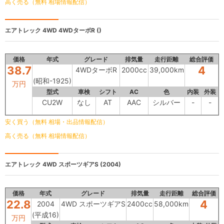
高く売る（無料 相場情報配信）
エアトレック 4WD
4WDターボR ()
価格
年式
グレード
排気量
走行距離
総合評価
38.7
4
4WDターボR
2000cc
39,000km
(昭和-1925)
万円
型式
車検
シフト
AC
色
内装
外装
CU2W
なし
AT
AAC
シルバー
-
-
安く買う（無料 相場・出品情報配信）
高く売る（無料 相場情報配信）
エアトレック
4WD スポーツギアS (2004)
価格
年式
グレード
排気量
走行距離
総合評価
22.8
4
2004
4WD スポーツギアS
2400cc
58,000km
(平成16)
万円