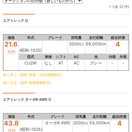
1
2
(全 22 件)
エアトレック
()
価格
年式
グレード
排気量
走行距離
総合評価
21.6
4
2000cc
69,000km
(昭和-1925)
万円
型式
車検
シフト
AC
色
内装
外装
CU2W
なし
AT
AC
グレー
-
-
安く買う（無料 相場・出品情報配信）
高く売る（無料 相場情報配信）
エアトレック
ターボR 4WD ()
価格
年式
グレード
排気量
走行距離
総合評価
43.8
4
ターボR 4WD
2000cc
59,000km
(昭和-1925)
万円