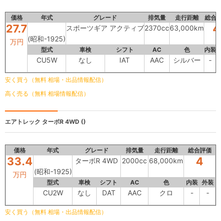
価格
年式
グレード
排気量
走行距離
総合
27.7
4
スポーツギア アクティブ
2370cc
63,000km
(昭和-1925)
万円
型式
車検
シフト
AC
色
内装
CU5W
なし
IAT
AAC
シルバー
-
安く買う（無料 相場・出品情報配信）
高く売る（無料 相場情報配信）
エアトレック
ターボR 4WD ()
価格
年式
グレード
排気量
走行距離
総合評価
33.4
4
ターボR 4WD
2000cc
68,000km
(昭和-1925)
万円
型式
車検
シフト
AC
色
内装
外装
CU2W
なし
DAT
AAC
クロ
-
-
安く買う（無料 相場・出品情報配信）