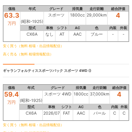
価格
年式
グレード
排気量
走行距離
総合評価
63.3
4
スポーツ
1800cc
29,000km
(昭和-1925)
万円
型式
車検
シフト
AC
色
内装
外装
CX6A
なし
AT
AAC
ブルー
-
-
安く買う（無料 相場・出品情報配信）
高く売る（無料 相場情報配信）
ギャランフォルティススポーツバック
スポーツ 4WD ()
価格
年式
グレード
排気量
走行距離
総合評価
59.4
4
スポーツ 4WD
1800cc
37,000km
(昭和-1925)
万円
型式
車検
シフト
AC
色
内装
外装
CX6A
2026/07
FAT
AAC
パール
C
C
安く買う（無料 相場・出品情報配信）