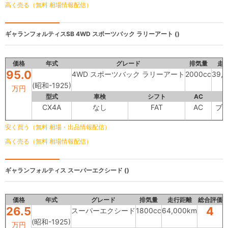
高く売る（無料 相場情報配信）
ギャランフォルティスSB
4WD スポーツバック ラリーアート ()
価格
年式
グレード
排気量
走
95.0
4WD スポーツバック ラリーアート
2000cc
39,
(昭和-1925)
万円
型式
車検
シフト
AC
CX4A
なし
FAT
AC
ブ
安く買う（無料 相場・出品情報配信）
高く売る（無料 相場情報配信）
ギャランフォルティス
スーパーエクシード ()
価格
年式
グレード
排気量
走行距離
総合評価
26.5
4
スーパーエクシード
1800cc
64,000km
(昭和-1925)
万円