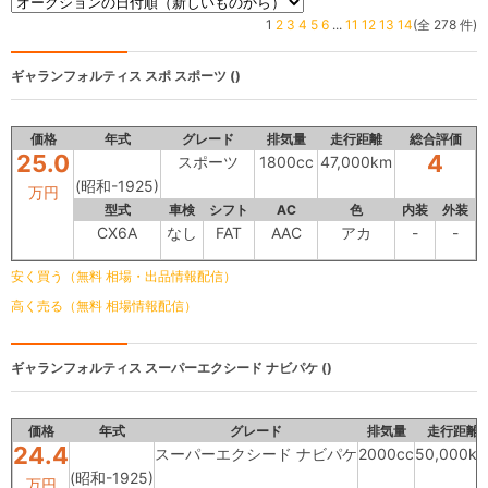
1
2
3
4
5
6
...
11
12
13
14
(全 278 件)
ギャランフォルティス スポ
スポーツ ()
価格
年式
グレード
排気量
走行距離
総合評価
25.0
4
スポーツ
1800cc
47,000km
(昭和-1925)
万円
型式
車検
シフト
AC
色
内装
外装
CX6A
なし
FAT
AAC
アカ
-
-
安く買う（無料 相場・出品情報配信）
高く売る（無料 相場情報配信）
ギャランフォルティス
スーパーエクシード ナビパケ ()
価格
年式
グレード
排気量
走行距離
24.4
スーパーエクシード ナビパケ
2000cc
50,000k
(昭和-1925)
万円