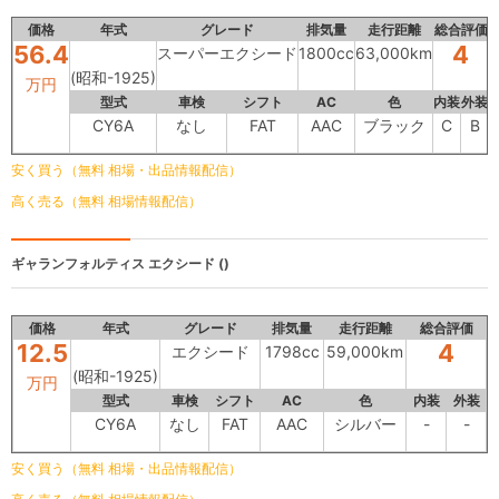
価格
年式
グレード
排気量
走行距離
総合評価
56.4
4
スーパーエクシード
1800cc
63,000km
(昭和-1925)
万円
型式
車検
シフト
AC
色
内装
外装
CY6A
なし
FAT
AAC
ブラック
C
B
安く買う（無料 相場・出品情報配信）
高く売る（無料 相場情報配信）
ギャランフォルティス
エクシード ()
価格
年式
グレード
排気量
走行距離
総合評価
12.5
4
エクシード
1798cc
59,000km
(昭和-1925)
万円
型式
車検
シフト
AC
色
内装
外装
CY6A
なし
FAT
AAC
シルバー
-
-
安く買う（無料 相場・出品情報配信）