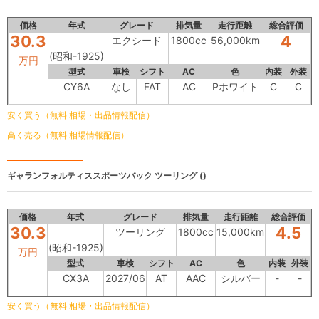
価格
年式
グレード
排気量
走行距離
総合評価
30.3
4
エクシード
1800cc
56,000km
(昭和-1925)
万円
型式
車検
シフト
AC
色
内装
外装
CY6A
なし
FAT
AC
Pホワイト
C
C
安く買う（無料 相場・出品情報配信）
高く売る（無料 相場情報配信）
ギャランフォルティススポーツバック
ツーリング ()
価格
年式
グレード
排気量
走行距離
総合評価
30.3
4.5
ツーリング
1800cc
15,000km
(昭和-1925)
万円
型式
車検
シフト
AC
色
内装
外装
CX3A
2027/06
AT
AAC
シルバー
-
-
安く買う（無料 相場・出品情報配信）