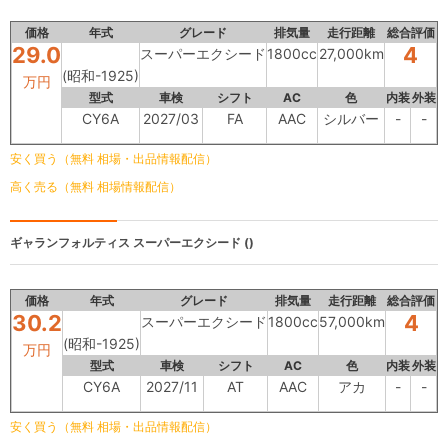
価格
年式
グレード
排気量
走行距離
総合評価
29.0
4
スーパーエクシード
1800cc
27,000km
(昭和-1925)
万円
型式
車検
シフト
AC
色
内装
外装
CY6A
2027/03
FA
AAC
シルバー
-
-
安く買う（無料 相場・出品情報配信）
高く売る（無料 相場情報配信）
ギャランフォルティス
スーパーエクシード ()
価格
年式
グレード
排気量
走行距離
総合評価
30.2
4
スーパーエクシード
1800cc
57,000km
(昭和-1925)
万円
型式
車検
シフト
AC
色
内装
外装
CY6A
2027/11
AT
AAC
アカ
-
-
安く買う（無料 相場・出品情報配信）