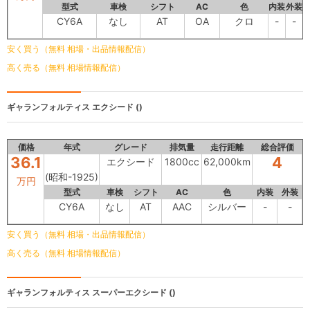
型式
車検
シフト
AC
色
内装
外装
CY6A
なし
AT
OA
クロ
-
-
安く買う（無料 相場・出品情報配信）
高く売る（無料 相場情報配信）
ギャランフォルティス
エクシード ()
価格
年式
グレード
排気量
走行距離
総合評価
36.1
4
エクシード
1800cc
62,000km
(昭和-1925)
万円
型式
車検
シフト
AC
色
内装
外装
CY6A
なし
AT
AAC
シルバー
-
-
安く買う（無料 相場・出品情報配信）
高く売る（無料 相場情報配信）
ギャランフォルティス
スーパーエクシード ()