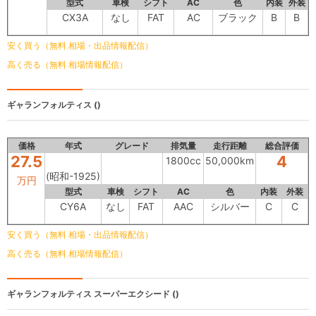
型式
車検
シフト
AC
色
内装
外装
CX3A
なし
FAT
AC
ブラック
B
B
安く買う（無料 相場・出品情報配信）
高く売る（無料 相場情報配信）
ギャランフォルティス
()
価格
年式
グレード
排気量
走行距離
総合評価
27.5
4
1800cc
50,000km
(昭和-1925)
万円
型式
車検
シフト
AC
色
内装
外装
CY6A
なし
FAT
AAC
シルバー
C
C
安く買う（無料 相場・出品情報配信）
高く売る（無料 相場情報配信）
ギャランフォルティス
スーパーエクシード ()