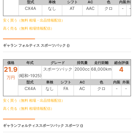
型式
車検
シフト
AC
色
内装
外装
CX4A
なし
AT
AAC
クロ
-
-
安く買う（無料 相場・出品情報配信）
高く売る（無料 相場情報配信）
ギャラン フォルティス
スポーツバック ()
価格
年式
グレード
排気量
走行距離
総合評価
21.9
4
スポーツバック
2000cc
68,000km
(昭和-1925)
万円
型式
車検
シフト
AC
色
内装
外装
CX4A
なし
FA
AC
クロ
-
-
安く買う（無料 相場・出品情報配信）
高く売る（無料 相場情報配信）
ギャランフォルティススポーツバック
スポーツ ()