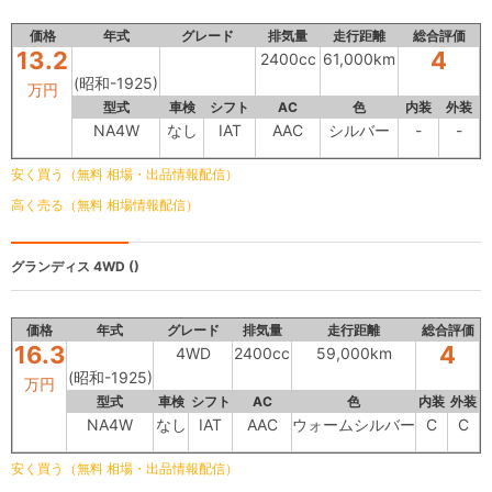
価格
年式
グレード
排気量
走行距離
総合評価
13.2
4
2400cc
61,000km
(昭和-1925)
万円
型式
車検
シフト
AC
色
内装
外装
NA4W
なし
IAT
AAC
シルバー
-
-
安く買う（無料 相場・出品情報配信）
高く売る（無料 相場情報配信）
グランディス
4WD ()
価格
年式
グレード
排気量
走行距離
総合評価
16.3
4
4WD
2400cc
59,000km
(昭和-1925)
万円
型式
車検
シフト
AC
色
内装
外装
NA4W
なし
IAT
AAC
ウォームシルバー
C
C
安く買う（無料 相場・出品情報配信）