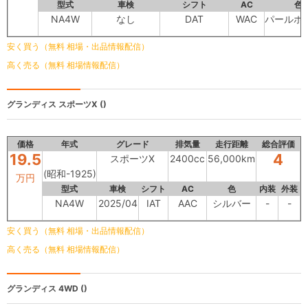
型式
車検
シフト
AC
色
NA4W
なし
DAT
WAC
パールホ
安く買う（無料 相場・出品情報配信）
高く売る（無料 相場情報配信）
グランディス
スポーツX ()
価格
年式
グレード
排気量
走行距離
総合評価
19.5
4
スポーツX
2400cc
56,000km
(昭和-1925)
万円
型式
車検
シフト
AC
色
内装
外装
NA4W
2025/04
IAT
AAC
シルバー
-
-
安く買う（無料 相場・出品情報配信）
高く売る（無料 相場情報配信）
グランディス
4WD ()