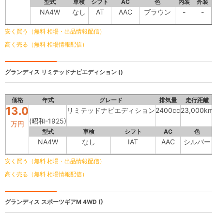
型式
車検
シフト
AC
色
内装
外装
NA4W
なし
AT
AAC
ブラウン
-
-
安く買う（無料 相場・出品情報配信）
高く売る（無料 相場情報配信）
グランディス
リミテッドナビエディション ()
価格
年式
グレード
排気量
走行距離
13.0
リミテッドナビエディション
2400cc
23,000km
(昭和-1925)
万円
型式
車検
シフト
AC
色
NA4W
なし
IAT
AAC
シルバー
安く買う（無料 相場・出品情報配信）
高く売る（無料 相場情報配信）
グランディス
スポーツギアM 4WD ()