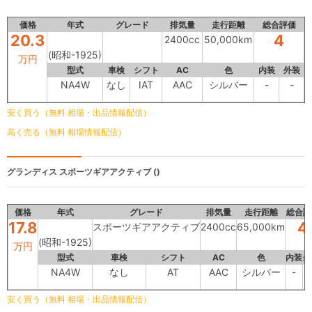
価格
年式
グレード
排気量
走行距離
総合評価
20.3
4
2400cc
50,000km
(昭和-1925)
万円
型式
車検
シフト
AC
色
内装
外装
NA4W
なし
IAT
AAC
シルバー
-
-
安く買う（無料 相場・出品情報配信）
高く売る（無料 相場情報配信）
グランディス
スポーツギアアクティブ ()
価格
年式
グレード
排気量
走行距離
総合評
17.8
4
スポーツギアアクティブ
2400cc
65,000km
(昭和-1925)
万円
型式
車検
シフト
AC
色
内装
外
NA4W
なし
AT
AAC
シルバー
-
安く買う（無料 相場・出品情報配信）