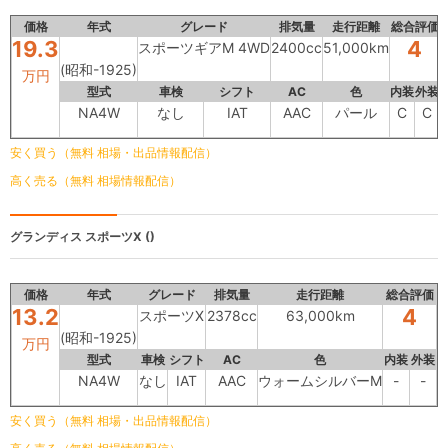
価格
年式
グレード
排気量
走行距離
総合評価
19.3
4
スポーツギアM 4WD
2400cc
51,000km
(昭和-1925)
万円
型式
車検
シフト
AC
色
内装
外装
NA4W
なし
IAT
AAC
パール
C
C
安く買う（無料 相場・出品情報配信）
高く売る（無料 相場情報配信）
グランディス
スポーツX ()
価格
年式
グレード
排気量
走行距離
総合評価
13.2
4
スポーツX
2378cc
63,000km
(昭和-1925)
万円
型式
車検
シフト
AC
色
内装
外装
NA4W
なし
IAT
AAC
ウォームシルバーM
-
-
安く買う（無料 相場・出品情報配信）