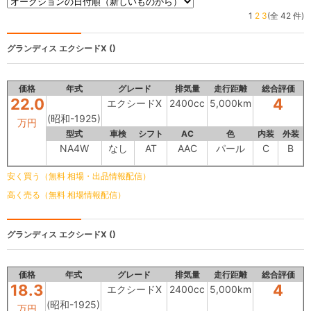
1
2
3
(全 42 件)
グランディス
エクシードX ()
価格
年式
グレード
排気量
走行距離
総合評価
22.0
4
エクシードX
2400cc
5,000km
(昭和-1925)
万円
型式
車検
シフト
AC
色
内装
外装
NA4W
なし
AT
AAC
パール
C
B
安く買う（無料 相場・出品情報配信）
高く売る（無料 相場情報配信）
グランディス
エクシードX ()
価格
年式
グレード
排気量
走行距離
総合評価
18.3
4
エクシードX
2400cc
5,000km
(昭和-1925)
万円