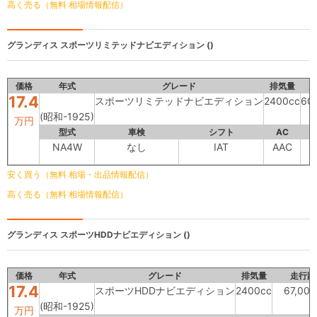
高く売る（無料 相場情報配信）
グランディス
スポーツリミテッドナビエディション ()
価格
年式
グレード
排気量
走
17.4
スポーツリミテッドナビエディション
2400cc
60
(昭和-1925)
万円
型式
車検
シフト
AC
NA4W
なし
IAT
AAC
安く買う（無料 相場・出品情報配信）
高く売る（無料 相場情報配信）
グランディス
スポーツHDDナビエディション ()
価格
年式
グレード
排気量
走行距
17.4
スポーツHDDナビエディション
2400cc
67,00
(昭和-1925)
万円