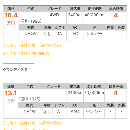
価格
年式
グレード
排気量
走行距離
総合評価
16.4
4
4WD
2400cc
49,000km
(昭和-1925)
万円
型式
車検
シフト
AC
色
内装
外装
NA4W
なし
IA
AC
シルバー
-
-
安く買う（無料 相場・出品情報配信）
高く売る（無料 相場情報配信）
グランディス
()
価格
年式
グレード
排気量
走行距離
総合評価
13.1
4
2400cc
70,000km
(昭和-1925)
万円
型式
車検
シフト
AC
色
内装
外装
NA4W
なし
AT
AAC
ゲンシャ
-
-
安く買う（無料 相場・出品情報配信）