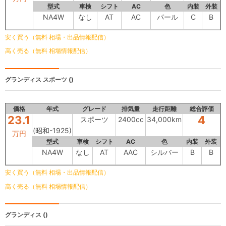
型式
車検
シフト
AC
色
内装
外装
NA4W
なし
AT
AC
パール
C
B
安く買う（無料 相場・出品情報配信）
高く売る（無料 相場情報配信）
グランディス
スポーツ ()
価格
年式
グレード
排気量
走行距離
総合評価
23.1
4
スポーツ
2400cc
34,000km
(昭和-1925)
万円
型式
車検
シフト
AC
色
内装
外装
NA4W
なし
AT
AAC
シルバー
B
B
安く買う（無料 相場・出品情報配信）
高く売る（無料 相場情報配信）
グランディス
()