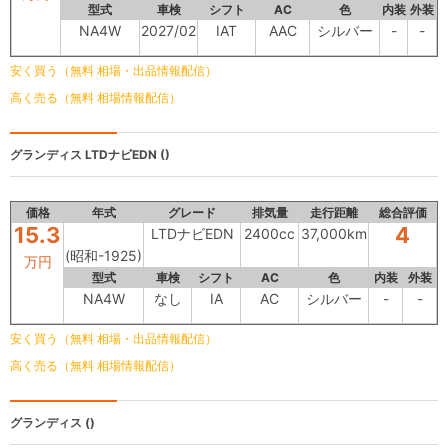
型式
車検
シフト
AC
色
内装
外装
NA4W
2027/02
IAT
AAC
シルバー
-
-
安く買う（無料 相場・出品情報配信）
高く売る（無料 相場情報配信）
グランディス
LTDナビEDN ()
価格
年式
グレード
排気量
走行距離
総合評価
15.3
4
LTDナビEDN
2400cc
37,000km
(昭和-1925)
万円
型式
車検
シフト
AC
色
内装
外装
NA4W
なし
IA
AC
シルバー
-
-
安く買う（無料 相場・出品情報配信）
高く売る（無料 相場情報配信）
グランディス
()