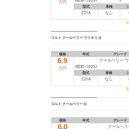
(昭和-1925)
ト
万円
型式
車検
Z21A
なし
安
コルト
クールベリー ウリキリ ()
価格
年式
グレード
6.9
クールベリー 
(昭和-1925)
万円
型式
車検
Z21A
なし
安
コルト
クールベリー ()
価格
年式
グレード
6.0
クールベリ