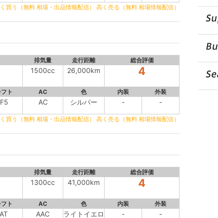
く買う（無料 相場・出品情報配信）
高く売る（無料 相場情報配信）
排気量
走行距離
総合評価
4
1500cc
26,000km
シフト
AC
色
内装
外装
F5
AC
シルバー
-
-
く買う（無料 相場・出品情報配信）
高く売る（無料 相場情報配信）
排気量
走行距離
総合評価
4
1300cc
41,000km
シフト
AC
色
内装
外装
AT
AAC
ライトイエロ
-
-