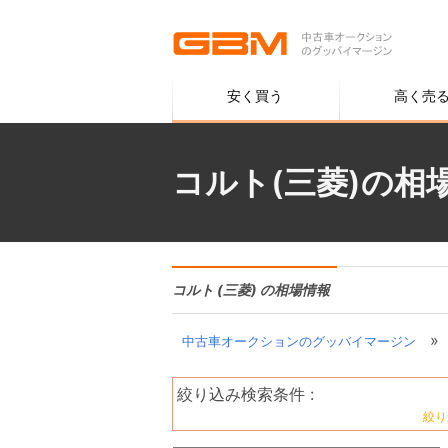
安く買う
高く売
コルト(三菱)の相
コルト (三菱) の相場情報
»
中古車オークションのグッバイマージン
絞り込み検索条件 :
絞り