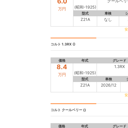
6.0
クールベリ
(昭和-1925)
万円
型式
車検
Z21A
なし
安
コルト
1.3RX ()
価格
年式
グレード
8.4
1.3RX
(昭和-1925)
万円
型式
車検
Z21A
2026/12
安
コルト
クールベリー ()
価格
年式
グレード