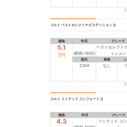
安
コルト
ベストセレクトナビエディション ()
価格
年式
グレード
5.1
ベストセレクト
(昭和-1925)
ィション
万円
型式
車検
Z25A
なし
安
コルト
リミテッド コンフォート ()
価格
年式
グレード
4.3
リミテッド コ