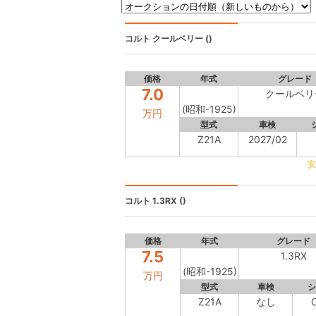
コルト
クールベリー ()
価格
年式
グレード
7.0
クールベリ
(昭和-1925)
万円
型式
車検
Z21A
2027/02
安
コルト
1.3RX ()
価格
年式
グレード
7.5
1.3RX
(昭和-1925)
万円
型式
車検
シ
Z21A
なし