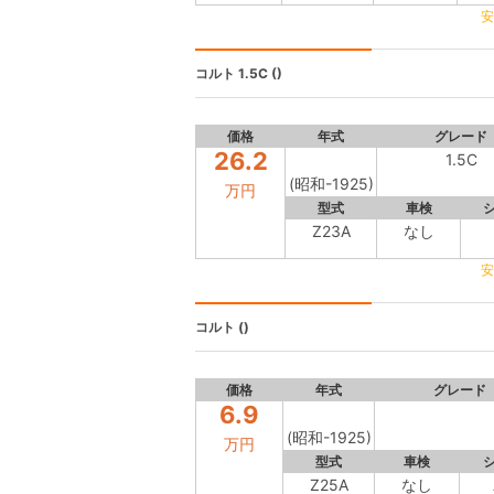
安
コルト
1.5C ()
価格
年式
グレード
26.2
1.5C
(昭和-1925)
万円
型式
車検
Z23A
なし
安
コルト
()
価格
年式
グレード
6.9
(昭和-1925)
万円
型式
車検
Z25A
なし