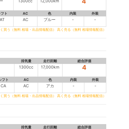
4
ー
1300cc
12,000km
シフト
AC
色
内装
外装
AT
AC
ブルー
-
-
く買う（無料 相場・出品情報配信）
高く売る（無料 相場情報配信）
排気量
走行距離
総合評価
4
1300cc
17,000km
シフト
AC
色
内装
外装
CA
AC
アカ
-
-
く買う（無料 相場・出品情報配信）
高く売る（無料 相場情報配信）
排気量
走行距離
総合評価