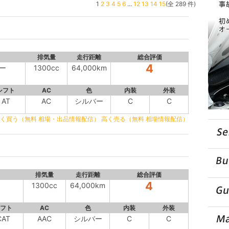
1
2
3
4
5
6
...
12
13
14
15
(全 289 件)
排気量
走行距離
総合評価
4
ー
1300cc
64,000km
シフト
AC
色
内装
外装
AT
AC
シルバー
C
C
く買う（無料 相場・出品情報配信）
高く売る（無料 相場情報配信）
排気量
走行距離
総合評価
4
1300cc
64,000km
フト
AC
色
内装
外装
CAT
AAC
シルバー
C
C