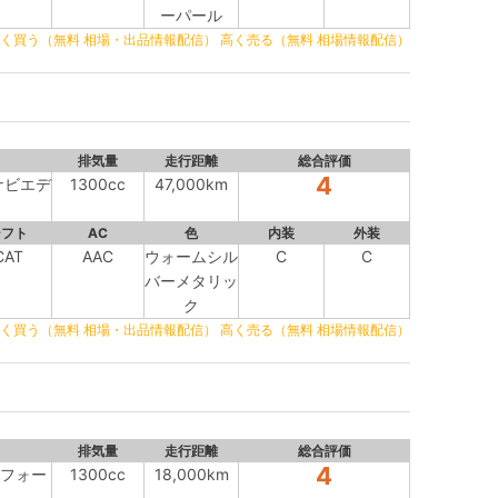
ーパール
く買う（無料 相場・出品情報配信）
高く売る（無料 相場情報配信）
排気量
走行距離
総合評価
4
ナビエデ
1300cc
47,000km
シフト
AC
色
内装
外装
CAT
AAC
ウォームシル
C
C
バーメタリッ
ク
く買う（無料 相場・出品情報配信）
高く売る（無料 相場情報配信）
排気量
走行距離
総合評価
4
ンフォー
1300cc
18,000km