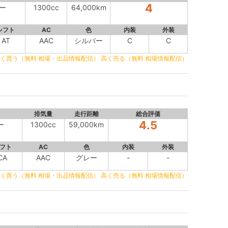
4
ー
1300cc
64,000km
シフト
AC
色
内装
外装
AT
AAC
シルバー
C
C
く買う（無料 相場・出品情報配信）
高く売る（無料 相場情報配信）
排気量
走行距離
総合評価
4.5
ー
1300cc
59,000km
フト
AC
色
内装
外装
CA
AAC
グレー
-
-
く買う（無料 相場・出品情報配信）
高く売る（無料 相場情報配信）