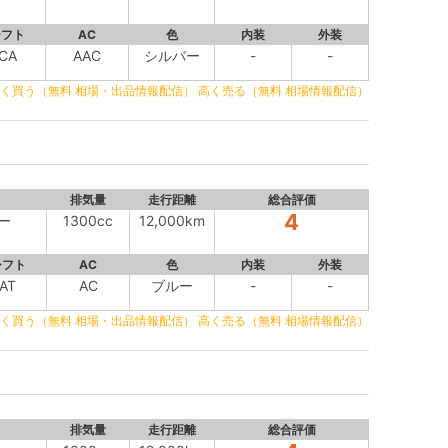
シフト
AC
色
内装
外装
CA
AAC
シルバー
-
-
く買う（無料 相場・出品情報配信）
高く売る（無料 相場情報配信）
排気量
走行距離
総合評価
4
ー
1300cc
12,000km
シフト
AC
色
内装
外装
AT
AC
ブルー
-
-
く買う（無料 相場・出品情報配信）
高く売る（無料 相場情報配信）
排気量
走行距離
総合評価