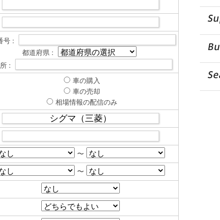
号 :
都道府県 :
所 :
車の購入
車の売却
相場情報の配信のみ
〜
〜