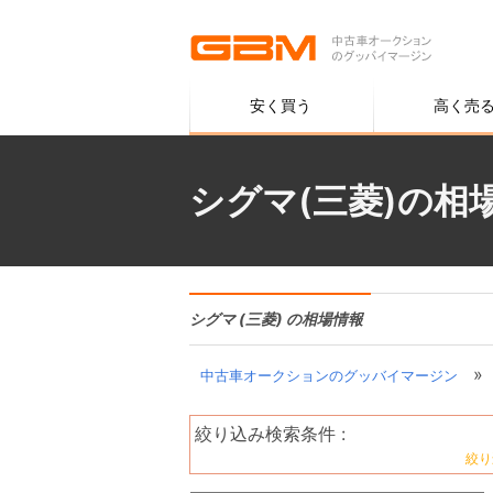
安く買う
高く売
シグマ(三菱)の相
シグマ (三菱) の相場情報
»
中古車オークションのグッバイマージン
絞り込み検索条件 :
絞り