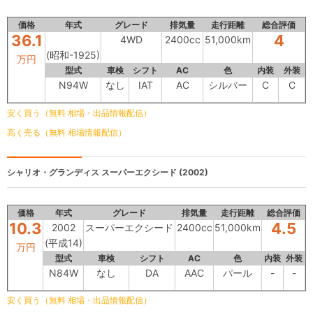
価格
年式
グレード
排気量
走行距離
総合評価
36.1
4
4WD
2400cc
51,000km
(昭和-1925)
万円
型式
車検
シフト
AC
色
内装
外装
N94W
なし
IAT
AC
シルバー
C
C
安く買う（無料 相場・出品情報配信）
高く売る（無料 相場情報配信）
シャリオ・グランディス
スーパーエクシード (2002)
価格
年式
グレード
排気量
走行距離
総合評価
10.3
4.5
2002
スーパーエクシード
2400cc
51,000km
(平成14)
万円
型式
車検
シフト
AC
色
内装
外装
N84W
なし
DA
AAC
パール
-
-
安く買う（無料 相場・出品情報配信）