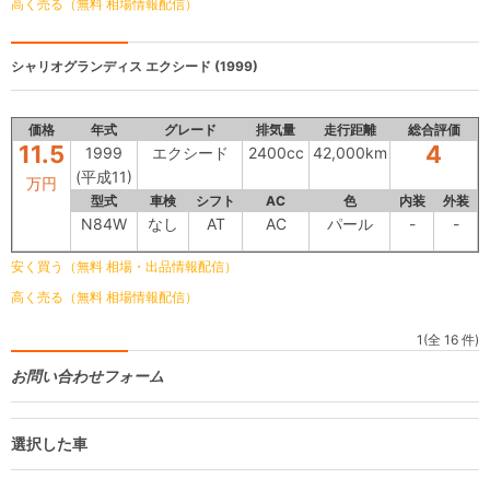
高く売る（無料 相場情報配信）
シャリオグランディス
エクシード (1999)
価格
年式
グレード
排気量
走行距離
総合評価
11.5
4
1999
エクシード
2400cc
42,000km
(平成11)
万円
型式
車検
シフト
AC
色
内装
外装
N84W
なし
AT
AC
パール
-
-
安く買う（無料 相場・出品情報配信）
高く売る（無料 相場情報配信）
1(全 16 件)
お問い合わせフォーム
選択した車