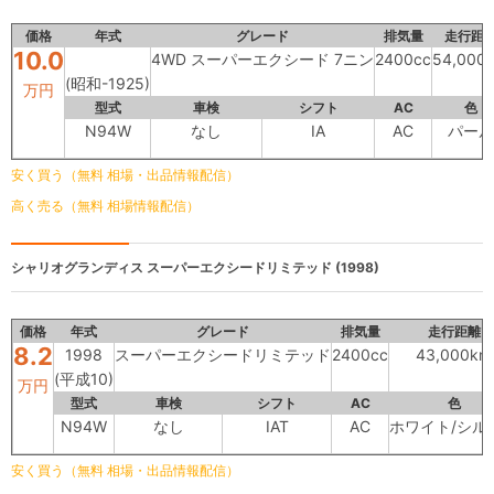
価格
年式
グレード
排気量
走行距
10.0
4WD スーパーエクシード 7ニン
2400cc
54,000
(昭和-1925)
万円
型式
車検
シフト
AC
色
N94W
なし
IA
AC
パール
安く買う（無料 相場・出品情報配信）
高く売る（無料 相場情報配信）
シャリオグランディス
スーパーエクシードリミテッド (1998)
価格
年式
グレード
排気量
走行距離
8.2
1998
スーパーエクシードリミテッド
2400cc
43,000km
(平成10)
万円
型式
車検
シフト
AC
色
N94W
なし
IAT
AC
ホワイト/シル
安く買う（無料 相場・出品情報配信）