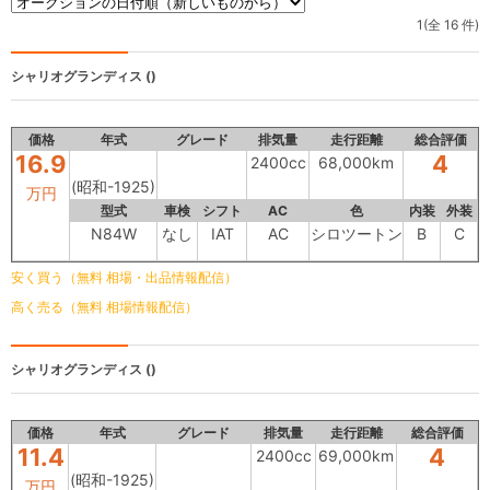
1(全 16 件)
シャリオグランディス
()
価格
年式
グレード
排気量
走行距離
総合評価
16.9
4
2400cc
68,000km
(昭和-1925)
万円
型式
車検
シフト
AC
色
内装
外装
N84W
なし
IAT
AC
シロツートン
B
C
安く買う（無料 相場・出品情報配信）
高く売る（無料 相場情報配信）
シャリオグランディス
()
価格
年式
グレード
排気量
走行距離
総合評価
11.4
4
2400cc
69,000km
(昭和-1925)
万円