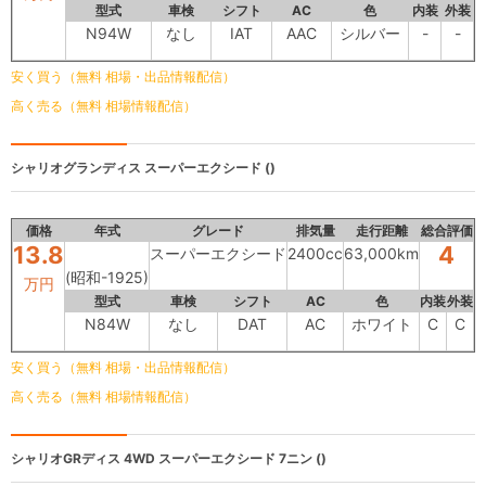
型式
車検
シフト
AC
色
内装
外装
N94W
なし
IAT
AAC
シルバー
-
-
安く買う（無料 相場・出品情報配信）
高く売る（無料 相場情報配信）
シャリオグランディス
スーパーエクシード ()
価格
年式
グレード
排気量
走行距離
総合評価
13.8
4
スーパーエクシード
2400cc
63,000km
(昭和-1925)
万円
型式
車検
シフト
AC
色
内装
外装
N84W
なし
DAT
AC
ホワイト
C
C
安く買う（無料 相場・出品情報配信）
高く売る（無料 相場情報配信）
シャリオGRディス
4WD スーパーエクシード 7ニン ()