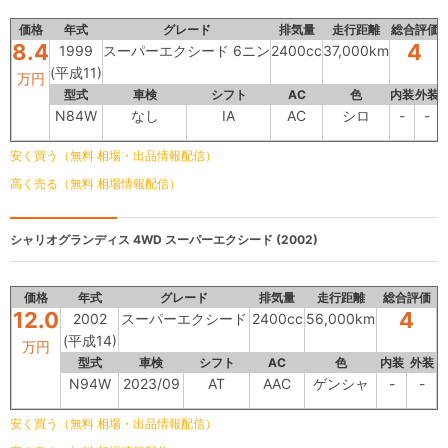
価格
年式
グレード
排気量
走行距離
総合評価
8.4
4
1999
スーパーエクシード 6ニン
2400cc
37,000km
(平成11)
万円
型式
車検
シフト
AC
色
内装
外装
N84W
なし
IA
AC
シロ
-
-
安く買う（無料 相場・出品情報配信）
高く売る（無料 相場情報配信）
シャリオグランディス 4WD
スーパーエクシード (2002)
価格
年式
グレード
排気量
走行距離
総合評価
12.0
4
2002
スーパーエクシード
2400cc
56,000km
(平成14)
万円
型式
車検
シフト
AC
色
内装
外装
N94W
2023/09
AT
AAC
ゲンシャ
-
-
安く買う（無料 相場・出品情報配信）