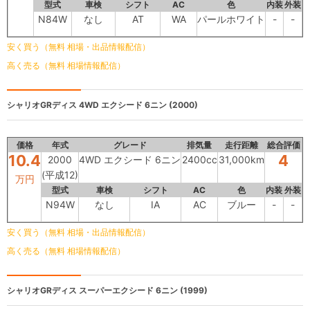
型式
車検
シフト
AC
色
内装
外装
N84W
なし
AT
WA
パールホワイト
-
-
安く買う（無料 相場・出品情報配信）
高く売る（無料 相場情報配信）
シャリオGRディス
4WD エクシード 6ニン (2000)
価格
年式
グレード
排気量
走行距離
総合評価
10.4
4
2000
4WD エクシード 6ニン
2400cc
31,000km
(平成12)
万円
型式
車検
シフト
AC
色
内装
外装
N94W
なし
IA
AC
ブルー
-
-
安く買う（無料 相場・出品情報配信）
高く売る（無料 相場情報配信）
シャリオGRディス
スーパーエクシード 6ニン (1999)