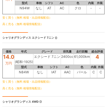
型式
車検
シフト
AC
色
内装
外装
N94W
なし
AT
AC
クロ
-
-
安く買う（無料 相場・出品情報配信）
高く売る（無料 相場情報配信）
シャリオグランディス
エクシード 7ニン ()
価格
年式
グレード
排気量
走行距離
総合評価
14.0
4
エクシード 7ニン
2400cc
61,000km
(昭和-1925)
万円
型式
車検
シフト
AC
色
内装
外装
N84W
なし
IAT
AAC
パール
C
C
安く買う（無料 相場・出品情報配信）
高く売る（無料 相場情報配信）
シャリオグランディス
4WD ()