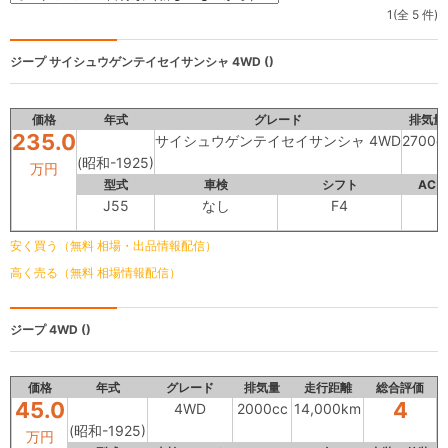
1(全 5 件)
ジープ
サイシュウゲンテイセイサンシャ 4WD ()
価格
年式
グレード
排気量
235.0
サイシュウゲンテイセイサンシャ 4WD
2700c
(昭和-1925)
万円
型式
車検
シフト
AC
J55
なし
F4
安く買う（無料 相場・出品情報配信）
高く売る（無料 相場情報配信）
ジープ
4WD ()
価格
年式
グレード
排気量
走行距離
総合評価
45.0
4
4WD
2000cc
14,000km
(昭和-1925)
万円