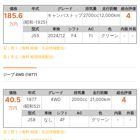
価格
年式
グレード
排気量
走行距離
総合評価
185.6
4
キャンバストップ
2700cc
12,000km
(昭和-1925)
万円
型式
車検
シフト
AC
色
内装
外装
J55
2024/12
F4
ﾅｼ
グリーン
-
-
安く買う（無料 相場・出品情報配信）
高く売る（無料 相場情報配信）
ジープ
4WD (1977)
価格
年式
グレード
排気量
走行距離
総合評価
40.5
4
1977
4WD
2000cc
21,000km
(昭和52)
万円
型式
車検
シフト
AC
色
内装
外装
J58
なし
4F
グリーン
-
-
安く買う（無料 相場・出品情報配信）