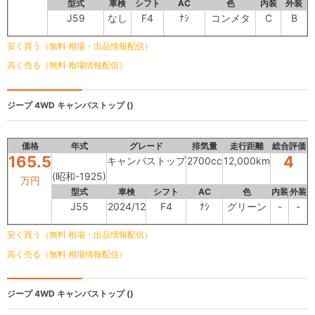
型式
車検
シフト
AC
色
内装
外装
J59
なし
F4
ﾅｼ
コンメタ
C
B
安く買う（無料 相場・出品情報配信）
高く売る（無料 相場情報配信）
ジープ 4WD
キャンバストップ ()
価格
年式
グレード
排気量
走行距離
総合評価
165.5
4
キャンバストップ
2700cc
12,000km
(昭和-1925)
万円
型式
車検
シフト
AC
色
内装
外装
J55
2024/12
F4
ﾅｼ
グリーン
-
-
安く買う（無料 相場・出品情報配信）
高く売る（無料 相場情報配信）
ジープ 4WD
キャンバストップ ()