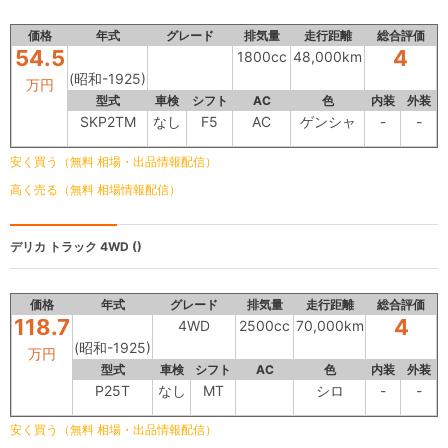
価格
年式
グレード
排気量
走行距離
総合評価
54.5
4
1800cc
48,000km
(昭和-1925)
万円
型式
車検
シフト
AC
色
内装
外装
SKP2TM
なし
F5
AC
ゲンシャ
-
-
安く買う（無料 相場・出品情報配信）
高く売る（無料 相場情報配信）
デリカ トラック
4WD ()
価格
年式
グレード
排気量
走行距離
総合評価
118.7
4
4WD
2500cc
70,000km
(昭和-1925)
万円
型式
車検
シフト
AC
色
内装
外装
P25T
なし
MT
シロ
-
-
安く買う（無料 相場・出品情報配信）