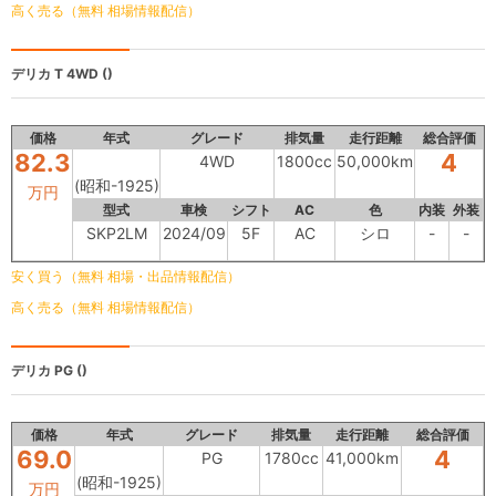
高く売る（無料 相場情報配信）
デリカ T
4WD ()
価格
年式
グレード
排気量
走行距離
総合評価
82.3
4
4WD
1800cc
50,000km
(昭和-1925)
万円
型式
車検
シフト
AC
色
内装
外装
SKP2LM
2024/09
5F
AC
シロ
-
-
安く買う（無料 相場・出品情報配信）
高く売る（無料 相場情報配信）
デリカ
PG ()
価格
年式
グレード
排気量
走行距離
総合評価
69.0
4
PG
1780cc
41,000km
(昭和-1925)
万円