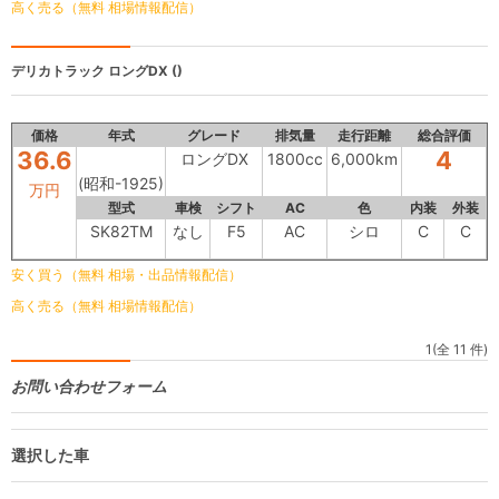
高く売る（無料 相場情報配信）
デリカトラック
ロングDX ()
価格
年式
グレード
排気量
走行距離
総合評価
36.6
4
ロングDX
1800cc
6,000km
(昭和-1925)
万円
型式
車検
シフト
AC
色
内装
外装
SK82TM
なし
F5
AC
シロ
C
C
安く買う（無料 相場・出品情報配信）
高く売る（無料 相場情報配信）
1(全 11 件)
お問い合わせフォーム
選択した車