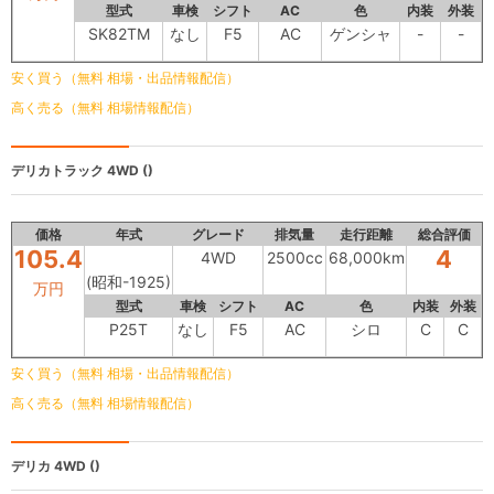
型式
車検
シフト
AC
色
内装
外装
SK82TM
なし
F5
AC
ゲンシャ
-
-
安く買う（無料 相場・出品情報配信）
高く売る（無料 相場情報配信）
デリカトラック
4WD ()
価格
年式
グレード
排気量
走行距離
総合評価
105.4
4
4WD
2500cc
68,000km
(昭和-1925)
万円
型式
車検
シフト
AC
色
内装
外装
P25T
なし
F5
AC
シロ
C
C
安く買う（無料 相場・出品情報配信）
高く売る（無料 相場情報配信）
デリカ
4WD ()