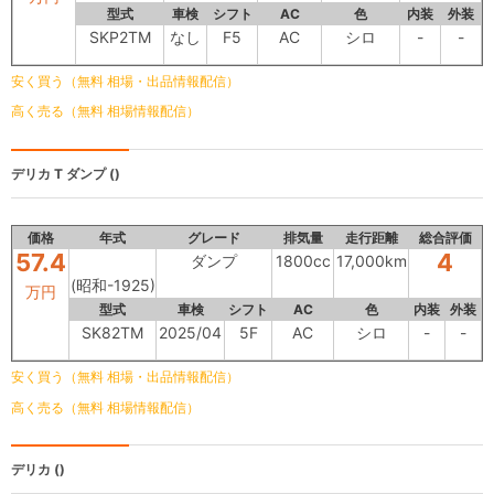
型式
車検
シフト
AC
色
内装
外装
SKP2TM
なし
F5
AC
シロ
-
-
安く買う（無料 相場・出品情報配信）
高く売る（無料 相場情報配信）
デリカ T
ダンプ ()
価格
年式
グレード
排気量
走行距離
総合評価
57.4
4
ダンプ
1800cc
17,000km
(昭和-1925)
万円
型式
車検
シフト
AC
色
内装
外装
SK82TM
2025/04
5F
AC
シロ
-
-
安く買う（無料 相場・出品情報配信）
高く売る（無料 相場情報配信）
デリカ
()