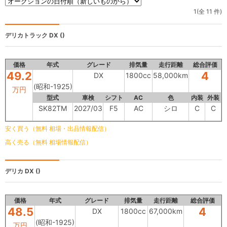
1(全 11 件)
デリカトラック
DX ()
価格
年式
グレード
排気量
走行距離
総合評価
49.2
4
DX
1800cc
58,000km
(昭和-1925)
万円
型式
車検
シフト
AC
色
内装
外装
SK82TM
2027/03
F5
AC
シロ
C
C
安く買う（無料 相場・出品情報配信）
高く売る（無料 相場情報配信）
デリカ
DX ()
価格
年式
グレード
排気量
走行距離
総合評価
48.5
4
DX
1800cc
67,000km
(昭和-1925)
万円