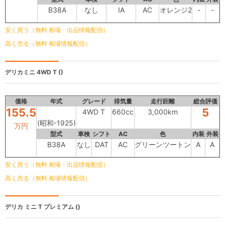
B38A
なし
IA
AC
オレンジ2
-
-
安く買う（無料 相場・出品情報配信）
高く売る（無料 相場情報配信）
デリカミニ
4WD T ()
価格
年式
グレード
排気量
走行距離
総合評価
155.5
5
4WD T
660cc
3,000km
(昭和-1925)
万円
型式
車検
シフト
AC
色
内装
外装
B38A
なし
DAT
AC
グリーンツートン
A
A
安く買う（無料 相場・出品情報配信）
高く売る（無料 相場情報配信）
デリカ ミニ
T プレミアム ()