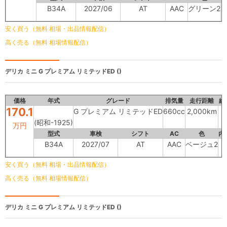
B34A
2027/06
AT
AAC
グリーン2
安く買う（無料 相場・出品情報配信）
高く売る（無料 相場情報配信）
デリカ ミニ
G プレミアム リミテッドED ()
価格
年式
グレード
排気量
走行距離
総
170.1
G プレミアム リミテッドED
660cc
2,000km
(昭和-1925)
万円
型式
車検
シフト
AC
色
内
B34A
2027/07
AT
AAC
ベージュ2
-
安く買う（無料 相場・出品情報配信）
高く売る（無料 相場情報配信）
デリカ ミニ
G プレミアム リミテッドED ()