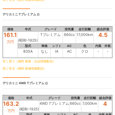
デリカミニ
Tプレミアム ()
価格
年式
グレード
排気量
走行距離
総合評価
161.1
4.5
Tプレミアム
660cc
17,000km
(昭和-1925)
万円
型式
車検
シフト
AC
色
内装
外装
B35A
なし
IA
AC
クロ
-
-
安く買う（無料 相場・出品情報配信）
高く売る（無料 相場情報配信）
デリカミニ
4WD Tプレミアム ()
価格
年式
グレード
排気量
走行距離
総合評価
163.2
4
4WD Tプレミアム
660cc
7,000km
(昭和-1925)
万円
型式
車検
シフト
AC
色
内装
外装