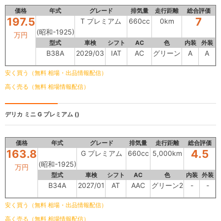
価格
年式
グレード
排気量
走行距離
総合評価
197.5
7
T プレミアム
660cc
0km
(昭和-1925)
万円
型式
車検
シフト
AC
色
内装
外装
B38A
2029/03
IAT
AC
グリーン
A
A
安く買う（無料 相場・出品情報配信）
高く売る（無料 相場情報配信）
デリカ ミニ
G プレミアム ()
価格
年式
グレード
排気量
走行距離
総合評価
163.8
4.5
G プレミアム
660cc
5,000km
(昭和-1925)
万円
型式
車検
シフト
AC
色
内装
外装
B34A
2027/01
AT
AAC
グリーン2
-
-
安く買う（無料 相場・出品情報配信）
高く売る（無料 相場情報配信）