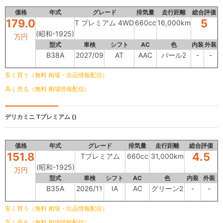
価格
年式
グレード
排気量
走行距離
総合評価
179.0
5
T プレミアム 4WD
660cc
16,000km
(昭和-1925)
万円
型式
車検
シフト
AC
色
内装
外装
B38A
2027/09
AT
AAC
パール2
-
-
安く買う（無料 相場・出品情報配信）
高く売る（無料 相場情報配信）
デリカミニ
Tプレミアム ()
価格
年式
グレード
排気量
走行距離
総合評価
151.8
4.5
Tプレミアム
660cc
31,000km
(昭和-1925)
万円
型式
車検
シフト
AC
色
内装
外装
B35A
2026/11
IA
AC
グリーン2
-
-
安く買う（無料 相場・出品情報配信）
高く売る（無料 相場情報配信）