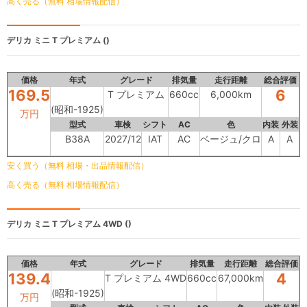
高く売る（無料 相場情報配信）
デリカ ミニ
T プレミアム ()
価格
年式
グレード
排気量
走行距離
総合評価
169.5
6
T プレミアム
660cc
6,000km
(昭和-1925)
万円
型式
車検
シフト
AC
色
内装
外装
B38A
2027/12
IAT
AC
ベージュ/クロ
A
A
安く買う（無料 相場・出品情報配信）
高く売る（無料 相場情報配信）
デリカ ミニ
T プレミアム 4WD ()
価格
年式
グレード
排気量
走行距離
総合評価
139.4
4
T プレミアム 4WD
660cc
67,000km
(昭和-1925)
万円