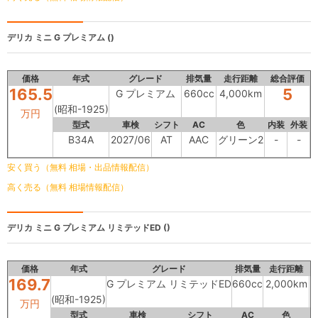
デリカ ミニ
G プレミアム ()
価格
年式
グレード
排気量
走行距離
総合評価
165.5
5
G プレミアム
660cc
4,000km
(昭和-1925)
万円
型式
車検
シフト
AC
色
内装
外装
B34A
2027/06
AT
AAC
グリーン2
-
-
安く買う（無料 相場・出品情報配信）
高く売る（無料 相場情報配信）
デリカ ミニ
G プレミアム リミテッドED ()
価格
年式
グレード
排気量
走行距離
169.7
G プレミアム リミテッドED
660cc
2,000km
(昭和-1925)
万円
型式
車検
シフト
AC
色
内