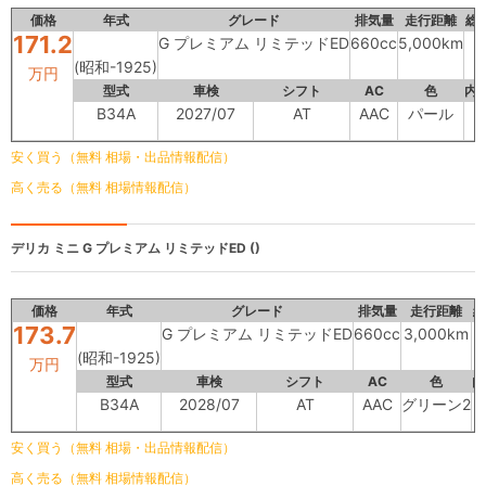
価格
年式
グレード
排気量
走行距離
総
171.2
G プレミアム リミテッドED
660cc
5,000km
(昭和-1925)
万円
型式
車検
シフト
AC
色
内
B34A
2027/07
AT
AAC
パール
-
安く買う（無料 相場・出品情報配信）
高く売る（無料 相場情報配信）
デリカ ミニ
G プレミアム リミテッドED ()
価格
年式
グレード
排気量
走行距離
総
173.7
G プレミアム リミテッドED
660cc
3,000km
(昭和-1925)
万円
型式
車検
シフト
AC
色
内
B34A
2028/07
AT
AAC
グリーン2
安く買う（無料 相場・出品情報配信）
高く売る（無料 相場情報配信）