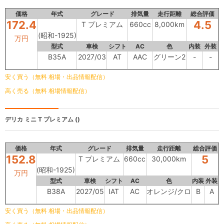
価格
年式
グレード
排気量
走行距離
総合評価
172.4
4.5
T プレミアム
660cc
8,000km
(昭和-1925)
万円
型式
車検
シフト
AC
色
内装
外装
B35A
2027/03
AT
AAC
グリーン2
-
-
安く買う（無料 相場・出品情報配信）
高く売る（無料 相場情報配信）
デリカ ミニ
T プレミアム ()
価格
年式
グレード
排気量
走行距離
総合評価
152.8
5
T プレミアム
660cc
30,000km
(昭和-1925)
万円
型式
車検
シフト
AC
色
内装
外装
B38A
2027/05
IAT
AC
オレンジ/クロ
B
A
安く買う（無料 相場・出品情報配信）