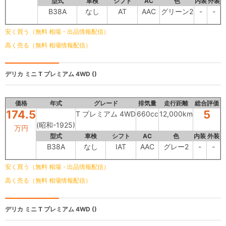
型式
車検
シフト
AC
色
内装
外装
B38A
なし
AT
AAC
グリーン2
-
-
安く買う（無料 相場・出品情報配信）
高く売る（無料 相場情報配信）
デリカ ミニ
T プレミアム 4WD ()
価格
年式
グレード
排気量
走行距離
総合評価
174.5
5
T プレミアム 4WD
660cc
12,000km
(昭和-1925)
万円
型式
車検
シフト
AC
色
内装
外装
B38A
なし
IAT
AAC
グレー2
-
-
安く買う（無料 相場・出品情報配信）
高く売る（無料 相場情報配信）
デリカ ミニ
T プレミアム 4WD ()