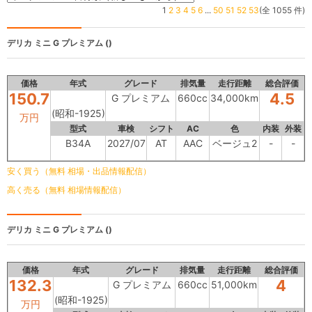
1
2
3
4
5
6
...
50
51
52
53
(全 1055 件)
デリカ ミニ
G プレミアム ()
価格
年式
グレード
排気量
走行距離
総合評価
150.7
4.5
G プレミアム
660cc
34,000km
(昭和-1925)
万円
型式
車検
シフト
AC
色
内装
外装
B34A
2027/07
AT
AAC
ベージュ2
-
-
安く買う（無料 相場・出品情報配信）
高く売る（無料 相場情報配信）
デリカ ミニ
G プレミアム ()
価格
年式
グレード
排気量
走行距離
総合評価
132.3
4
G プレミアム
660cc
51,000km
(昭和-1925)
万円