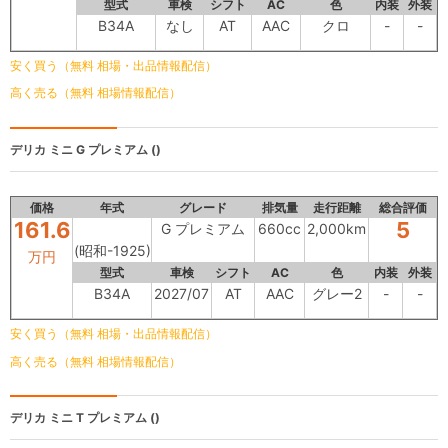
型式
車検
シフト
AC
色
内装
外装
B34A
なし
AT
AAC
クロ
-
-
安く買う（無料 相場・出品情報配信）
高く売る（無料 相場情報配信）
デリカ ミニ
G プレミアム ()
価格
年式
グレード
排気量
走行距離
総合評価
161.6
5
G プレミアム
660cc
2,000km
(昭和-1925)
万円
型式
車検
シフト
AC
色
内装
外装
B34A
2027/07
AT
AAC
グレー2
-
-
安く買う（無料 相場・出品情報配信）
高く売る（無料 相場情報配信）
デリカ ミニ
T プレミアム ()