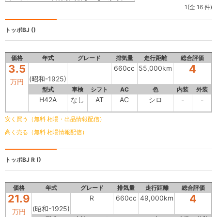
1(全 16 件)
トッポBJ
()
価格
年式
グレード
排気量
走行距離
総合評価
3.5
4
660cc
55,000km
(昭和-1925)
万円
型式
車検
シフト
AC
色
内装
外装
H42A
なし
AT
AC
シロ
-
-
安く買う（無料 相場・出品情報配信）
高く売る（無料 相場情報配信）
トッポBJ
R ()
価格
年式
グレード
排気量
走行距離
総合評価
21.9
4
R
660cc
49,000km
(昭和-1925)
万円