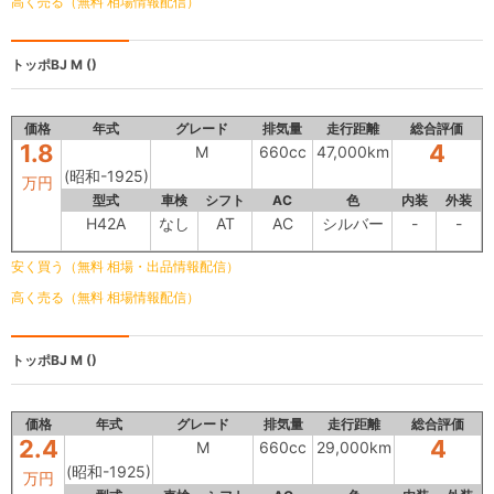
高く売る（無料 相場情報配信）
トッポBJ
M ()
価格
年式
グレード
排気量
走行距離
総合評価
1.8
4
M
660cc
47,000km
(昭和-1925)
万円
型式
車検
シフト
AC
色
内装
外装
H42A
なし
AT
AC
シルバー
-
-
安く買う（無料 相場・出品情報配信）
高く売る（無料 相場情報配信）
トッポBJ
M ()
価格
年式
グレード
排気量
走行距離
総合評価
2.4
4
M
660cc
29,000km
(昭和-1925)
万円