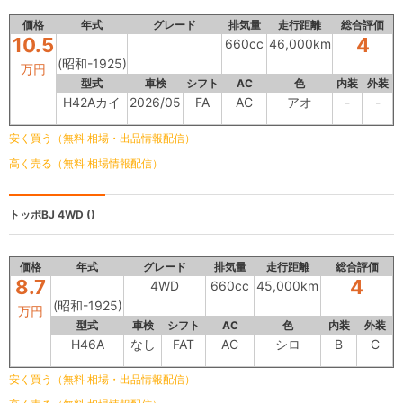
価格
年式
グレード
排気量
走行距離
総合評価
10.5
4
660cc
46,000km
(昭和-1925)
万円
型式
車検
シフト
AC
色
内装
外装
H42Aカイ
2026/05
FA
AC
アオ
-
-
安く買う（無料 相場・出品情報配信）
高く売る（無料 相場情報配信）
トッポBJ
4WD ()
価格
年式
グレード
排気量
走行距離
総合評価
8.7
4
4WD
660cc
45,000km
(昭和-1925)
万円
型式
車検
シフト
AC
色
内装
外装
H46A
なし
FAT
AC
シロ
B
C
安く買う（無料 相場・出品情報配信）