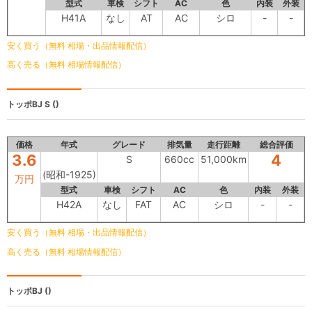
型式
車検
シフト
AC
色
内装
外装
H41A
なし
AT
AC
シロ
-
-
安く買う（無料 相場・出品情報配信）
高く売る（無料 相場情報配信）
トッポBJ
S ()
価格
年式
グレード
排気量
走行距離
総合評価
3.6
4
S
660cc
51,000km
(昭和-1925)
万円
型式
車検
シフト
AC
色
内装
外装
H42A
なし
FAT
AC
シロ
-
-
安く買う（無料 相場・出品情報配信）
高く売る（無料 相場情報配信）
トッポBJ
()