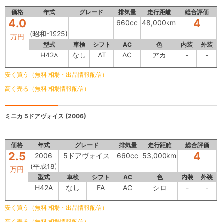
価格
年式
グレード
排気量
走行距離
総合評価
4.0
4
660cc
48,000km
(昭和-1925)
万円
型式
車検
シフト
AC
色
内装
外装
H42A
なし
AT
AC
アカ
-
-
安く買う（無料 相場・出品情報配信）
高く売る（無料 相場情報配信）
ミニカ
5ドアヴォイス (2006)
価格
年式
グレード
排気量
走行距離
総合評価
2.5
4
2006
5ドアヴォイス
660cc
53,000km
(平成18)
万円
型式
車検
シフト
AC
色
内装
外装
H42A
なし
FA
AC
シロ
-
-
安く買う（無料 相場・出品情報配信）
高く売る（無料 相場情報配信）