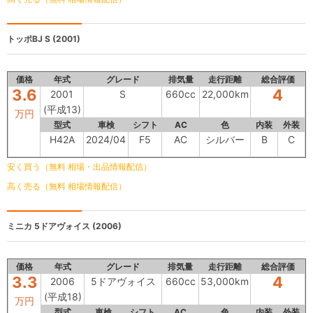
トッポBJ
S (2001)
価格
年式
グレード
排気量
走行距離
総合評価
3.6
4
2001
S
660cc
22,000km
(平成13)
万円
型式
車検
シフト
AC
色
内装
外装
H42A
2024/04
F5
AC
シルバー
B
C
安く買う（無料 相場・出品情報配信）
高く売る（無料 相場情報配信）
ミニカ
5ドアヴォイス (2006)
価格
年式
グレード
排気量
走行距離
総合評価
3.3
4
2006
5ドアヴォイス
660cc
53,000km
(平成18)
万円
型式
車検
シフト
AC
色
内装
外装