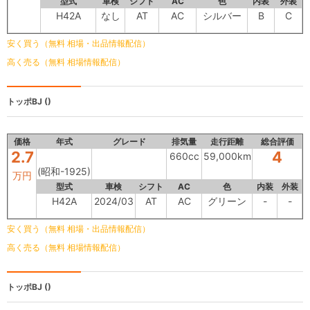
型式
車検
シフト
AC
色
内装
外装
H42A
なし
AT
AC
シルバー
B
C
安く買う（無料 相場・出品情報配信）
高く売る（無料 相場情報配信）
トッポBJ
()
価格
年式
グレード
排気量
走行距離
総合評価
2.7
4
660cc
59,000km
(昭和-1925)
万円
型式
車検
シフト
AC
色
内装
外装
H42A
2024/03
AT
AC
グリーン
-
-
安く買う（無料 相場・出品情報配信）
高く売る（無料 相場情報配信）
トッポBJ
()