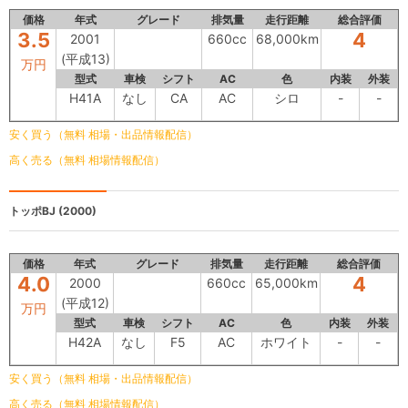
価格
年式
グレード
排気量
走行距離
総合評価
3.5
4
2001
660cc
68,000km
(平成13)
万円
型式
車検
シフト
AC
色
内装
外装
H41A
なし
CA
AC
シロ
-
-
安く買う（無料 相場・出品情報配信）
高く売る（無料 相場情報配信）
トッポBJ
(2000)
価格
年式
グレード
排気量
走行距離
総合評価
4.0
4
2000
660cc
65,000km
(平成12)
万円
型式
車検
シフト
AC
色
内装
外装
H42A
なし
F5
AC
ホワイト
-
-
安く買う（無料 相場・出品情報配信）
高く売る（無料 相場情報配信）