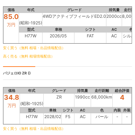
価格
年式
グレード
排気量
走行距
85.0
4WDアクティブフィールドED2.0
2000cc
8,000
(昭和-1925)
万円
型式
車検
シフト
AC
色
H77W
2026/05
FAT
AC
シル
安く買う（無料 相場・出品情報配信）
高く売る（無料 相場情報配信）
パジェロIO
ZR ()
価格
年式
グレード
排気量
走行距離
総合評価
34.8
4
ZR
1990cc
68,000km
(昭和-1925)
万円
型式
車検
シフト
AC
色
内装
外装
H77W
2028/02
F5
AC
パール
-
-
安く買う（無料 相場・出品情報配信）