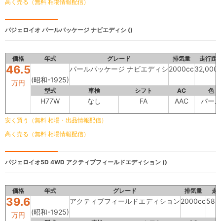
高く売る（無料 相場情報配信）
パジェロイオ
パールパッケージ ナビエディシ ()
価格
年式
グレード
排気量
走行距
46.5
パールパッケージ ナビエディシ
2000cc
32,000
(昭和-1925)
万円
型式
車検
シフト
AC
色
H77W
なし
FA
AAC
パー
安く買う（無料 相場・出品情報配信）
高く売る（無料 相場情報配信）
パジェロイオ5D 4WD
アクティブフィールドエディション ()
価格
年式
グレード
排気量
走
39.6
アクティブフィールドエディション
2000cc
58,
(昭和-1925)
万円