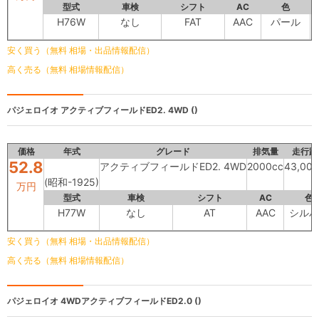
型式
車検
シフト
AC
色
内
H76W
なし
FAT
AAC
パール
安く買う（無料 相場・出品情報配信）
高く売る（無料 相場情報配信）
パジェロイオ
アクティブフィールドED2. 4WD ()
価格
年式
グレード
排気量
走行距
52.8
アクティブフィールドED2. 4WD
2000cc
43,00
(昭和-1925)
万円
型式
車検
シフト
AC
色
H77W
なし
AT
AAC
シルバ
安く買う（無料 相場・出品情報配信）
高く売る（無料 相場情報配信）
パジェロイオ
4WDアクティブフィールドED2.0 ()