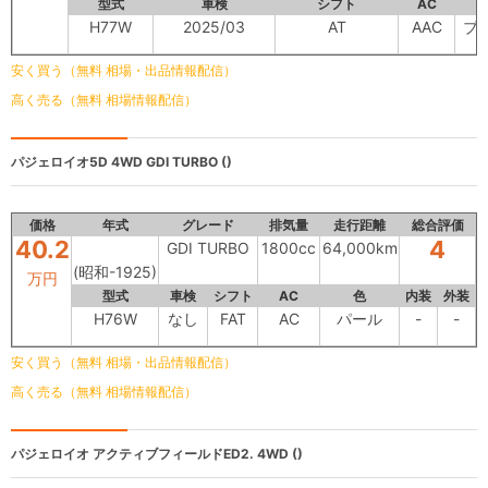
型式
車検
シフト
AC
H77W
2025/03
AT
AAC
ブ
安く買う（無料 相場・出品情報配信）
高く売る（無料 相場情報配信）
パジェロイオ5D 4WD
GDI TURBO ()
価格
年式
グレード
排気量
走行距離
総合評価
40.2
4
GDI TURBO
1800cc
64,000km
(昭和-1925)
万円
型式
車検
シフト
AC
色
内装
外装
H76W
なし
FAT
AC
パール
-
-
安く買う（無料 相場・出品情報配信）
高く売る（無料 相場情報配信）
パジェロイオ
アクティブフィールドED2. 4WD ()