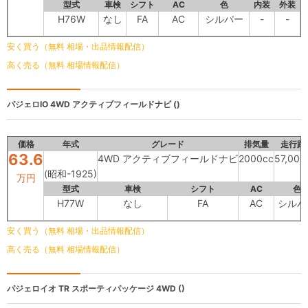
型式
車検
シフト
AC
色
内装
外装
H76W
なし
FA
AC
シルバー
-
-
安く買う（無料 相場・出品情報配信）
高く売る（無料 相場情報配信）
パジェロIO
4WD アクティブフィールドナビ ()
価格
年式
グレード
排気量
走行距
63.6
4WD アクティブフィールドナビ
2000cc
57,00
(昭和-1925)
万円
型式
車検
シフト
AC
色
H77W
なし
FA
AC
シルバ
安く買う（無料 相場・出品情報配信）
高く売る（無料 相場情報配信）
パジェロイオ
TR スポーティパッケージ 4WD ()