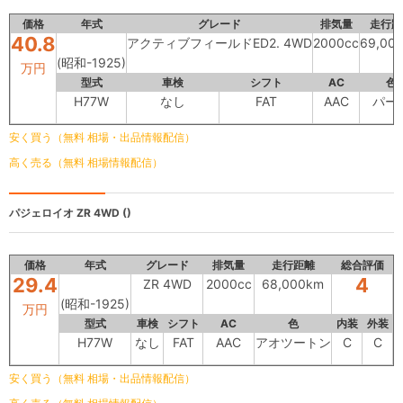
価格
年式
グレード
排気量
走行距
40.8
アクティブフィールドED2. 4WD
2000cc
69,00
(昭和-1925)
万円
型式
車検
シフト
AC
色
H77W
なし
FAT
AAC
パー
安く買う（無料 相場・出品情報配信）
高く売る（無料 相場情報配信）
パジェロイオ
ZR 4WD ()
価格
年式
グレード
排気量
走行距離
総合評価
29.4
4
ZR 4WD
2000cc
68,000km
(昭和-1925)
万円
型式
車検
シフト
AC
色
内装
外装
H77W
なし
FAT
AAC
アオツートン
C
C
安く買う（無料 相場・出品情報配信）