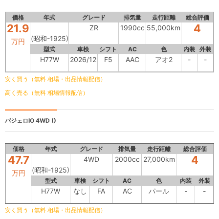
価格
年式
グレード
排気量
走行距離
総合評価
21.9
4
ZR
1990cc
55,000km
(昭和-1925)
万円
型式
車検
シフト
AC
色
内装
外装
H77W
2026/12
F5
AAC
アオ2
-
-
安く買う（無料 相場・出品情報配信）
高く売る（無料 相場情報配信）
パジェロIO
4WD ()
価格
年式
グレード
排気量
走行距離
総合評価
47.7
4
4WD
2000cc
27,000km
(昭和-1925)
万円
型式
車検
シフト
AC
色
内装
外装
H77W
なし
FA
AC
パール
-
-
安く買う（無料 相場・出品情報配信）