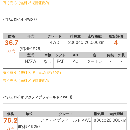
高く売る（無料 相場情報配信）
パジェロイオ
4WD ()
価格
年式
グレード
排気量
走行距離
総合評価
36.7
4
4WD
2000cc
20,000km
(昭和-1925)
万円
型式
車検
シフト
AC
色
内装
外装
H77W
なし
FAT
AC
ツートン
-
-
安く買う（無料 相場・出品情報配信）
高く売る（無料 相場情報配信）
パジェロイオ
アクティブフィールド 4WD ()
価格
年式
グレード
排気量
走行距離
76.2
アクティブフィールド 4WD
1800cc
26,000km
(昭和-1925)
万円