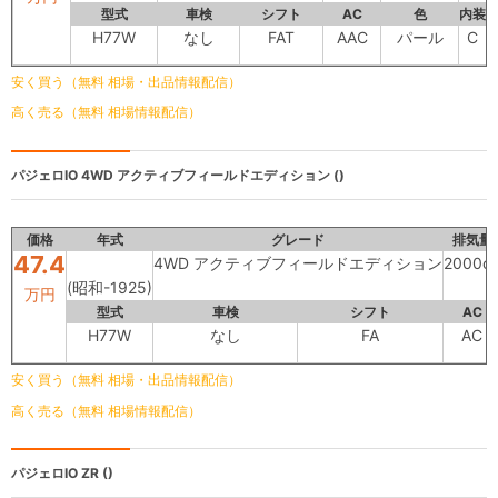
型式
車検
シフト
AC
色
内装
H77W
なし
FAT
AAC
パール
C
安く買う（無料 相場・出品情報配信）
高く売る（無料 相場情報配信）
パジェロIO
4WD アクティブフィールドエディション ()
価格
年式
グレード
排気量
47.4
4WD アクティブフィールドエディション
2000c
(昭和-1925)
万円
型式
車検
シフト
AC
H77W
なし
FA
AC
安く買う（無料 相場・出品情報配信）
高く売る（無料 相場情報配信）
パジェロIO
ZR ()