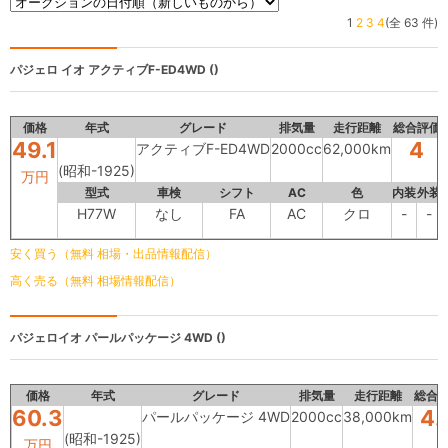
1
2
3
4
(全 63 件)
パジェロ イオ
アクティブF-ED4WD ()
価格
年式
グレード
排気量
走行距離
総合評価
49.1
4
アクティブF-ED4WD
2000cc
62,000km
(昭和-1925)
万円
型式
車検
シフト
AC
色
内装
外装
H77W
なし
FA
AC
クロ
-
-
安く買う（無料 相場・出品情報配信）
高く売る（無料 相場情報配信）
パジェロイオ
パールパッケージ 4WD ()
価格
年式
グレード
排気量
走行距離
総合
60.3
4.
パールパッケージ 4WD
2000cc
38,000km
(昭和-1925)
万円