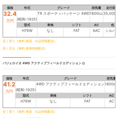
価格
年式
グレード
排気量
走行距
32.4
TR スポーティパッケージ 4WD
1800cc
35,000
(昭和-1925)
万円
型式
車検
シフト
AC
色
H76W
なし
FAT
AAC
シルバ
安く買う（無料 相場・出品情報配信）
高く売る（無料 相場情報配信）
パジェロイオ
4WD アクティブフィールドエディション ()
価格
年式
グレード
排気量
41.2
4WD アクティブフィールドエディション
1800cc
(昭和-1925)
万円
型式
車検
シフト
AC
H76W
なし
FAT
AC
安く買う（無料 相場・出品情報配信）