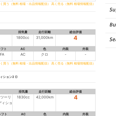
く買う（無料 相場・出品情報配信）
高く売る（無料 相場情報配信）
排気量
走行距離
総合評価
4
1800cc
31,000km
シフト
AC
色
内装
外装
FA
AC
クロ
-
-
く買う（無料 相場・出品情報配信）
高く売る（無料 相場情報配信）
ション2 ()
排気量
走行距離
総合評価
4
アツーリ
1830cc
42,000km
ディショ
シフト
AC
色
内装
外装