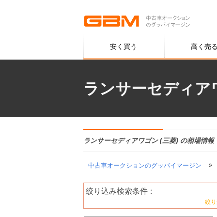
安く買う
高く売
ランサーセディアワ
ランサーセディアワゴン (三菱) の相場情報
»
中古車オークションのグッバイマージン
絞り込み検索条件 :
絞り