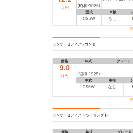
(昭和-1925)
万円
型式
車検
CS5W
なし
安
ランサーセディアワゴン
()
価格
年式
グレード
9.0
(昭和-1925)
万円
型式
車検
CS5W
なし
安
ランサーセディア
T-ツーリング ()
価格
年式
グレード