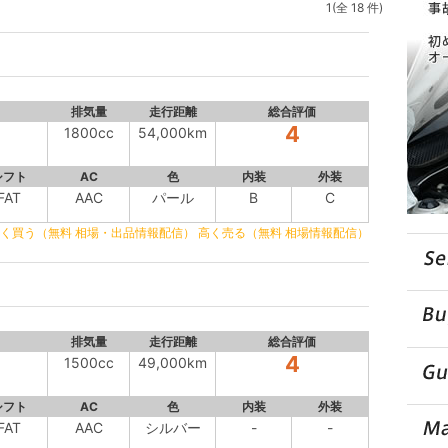
1(全 18 件)
排気量
走行距離
総合評価
4
1800cc
54,000km
シフト
AC
色
内装
外装
FAT
AAC
パール
B
C
く買う（無料 相場・出品情報配信）
高く売る（無料 相場情報配信）
排気量
走行距離
総合評価
4
1500cc
49,000km
シフト
AC
色
内装
外装
FAT
AAC
シルバー
-
-