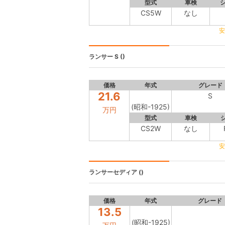
型式
車検
CS5W
なし
安
ランサー
S ()
価格
年式
グレード
21.6
S
(昭和-1925)
万円
型式
車検
CS2W
なし
安
ランサーセディア
()
価格
年式
グレード
13.5
(昭和-1925)