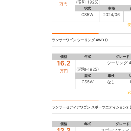
(昭和-1925)
万円
型式
車検
CS5W
2024/06
安
ランサーワゴン
ツーリング 4WD ()
価格
年式
グレード
16.2
ツーリング 4
(昭和-1925)
万円
型式
車検
CS5W
なし
安
ランサーセディアワゴン
スポーツエディション2 (
価格
年式
グレード
12.2
スポーツエディ