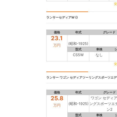
安
ランサーセディアW
()
価格
年式
グレード
23.1
(昭和-1925)
万円
型式
車検
CS5W
なし
安
ランサー
ワゴン セディアツーリングスポーツエディ
価格
年式
グレード
25.8
ワゴン セディ
(昭和-1925)
ングスポーツエ
万円
ン2
型式
車検