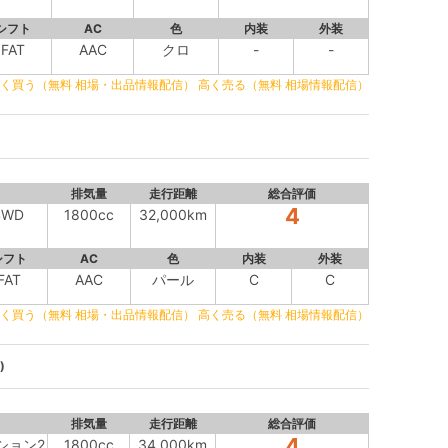
シフト
AC
色
内装
外装
FAT
AAC
クロ
-
-
く買う（無料 相場・出品情報配信）
高く売る（無料 相場情報配信）
排気量
走行距離
総合評価
4
WD
1800cc
32,000km
シフト
AC
色
内装
外装
FAT
AAC
パール
C
C
く買う（無料 相場・出品情報配信）
高く売る（無料 相場情報配信）
)
排気量
走行距離
総合評価
4
ション2
1800cc
34,000km