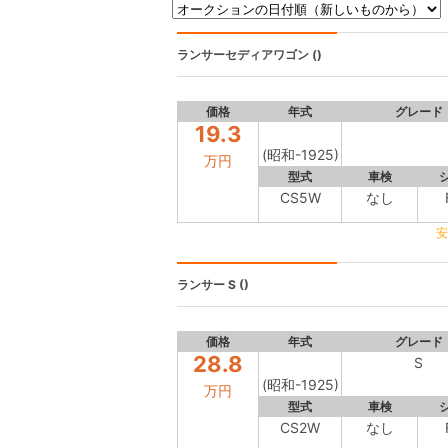
ランサーセディアワゴン
()
価格
年式
グレード
19.3
(昭和-1925)
万円
型式
車検
CS5W
なし
安
ランサー
S ()
価格
年式
グレード
28.8
S
(昭和-1925)
万円
型式
車検
CS2W
なし