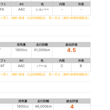
シフト
AC
色
内装
外装
FA
AAC
シルバー
-
-
く買う（無料 相場・出品情報配信）
高く売る（無料 相場情報配信）
排気量
走行距離
総合評価
4.5
グ
1800cc
41,000km
シフト
AC
色
内装
外装
FAT
AAC
パール
C
B
く買う（無料 相場・出品情報配信）
高く売る（無料 相場情報配信）
排気量
走行距離
総合評価
4
1800cc
46,000km