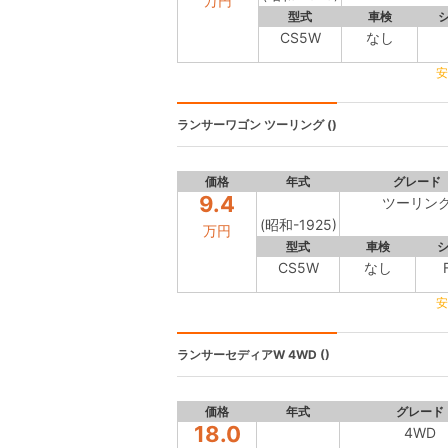
万円
型式
車検
CS5W
なし
安
ランサーワゴン
ツーリング ()
価格
年式
グレード
9.4
ツーリン
(昭和-1925)
万円
型式
車検
CS5W
なし
安
ランサーセディアW
4WD ()
価格
年式
グレード
18.0
4WD