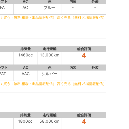
シフト
AC
色
内装
外装
FA
AC
ブルー
-
-
く買う（無料 相場・出品情報配信）
高く売る（無料 相場情報配信）
排気量
走行距離
総合評価
4
1460cc
13,000km
シフト
AC
色
内装
外装
FAT
AAC
シルバー
-
-
く買う（無料 相場・出品情報配信）
高く売る（無料 相場情報配信）
排気量
走行距離
総合評価
4
1800cc
58,000km