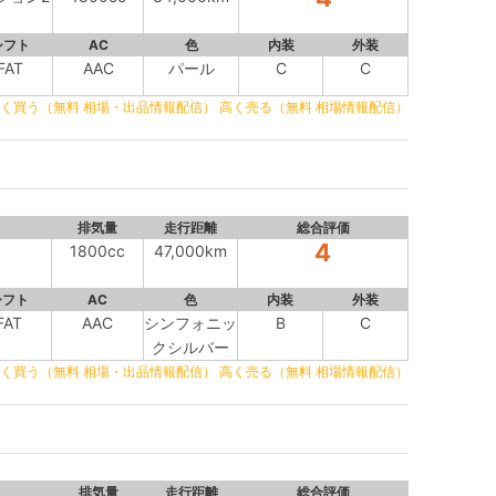
シフト
AC
色
内装
外装
FAT
AAC
パール
C
C
く買う（無料 相場・出品情報配信）
高く売る（無料 相場情報配信）
排気量
走行距離
総合評価
4
1800cc
47,000km
シフト
AC
色
内装
外装
FAT
AAC
シンフォニッ
B
C
クシルバー
く買う（無料 相場・出品情報配信）
高く売る（無料 相場情報配信）
排気量
走行距離
総合評価