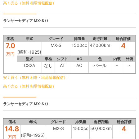
高く売る（無料 相場情報配信）
ランサーセディア
MX-S ()
価格
年式
グレード
排気量
走行距離
総合評価
7.0
4
MX-S
1500cc
47,000km
(昭和-1925)
万円
型式
車検
シフト
AC
色
内装
外装
CS2A
なし
AT
AC
パール
-
-
安く買う（無料 相場・出品情報配信）
高く売る（無料 相場情報配信）
ランサーセディア
MX-S ()
価格
年式
グレード
排気量
走行距離
総合評価
14.8
4
MX-S
1500cc
50,000km
(昭和-1925)
万円