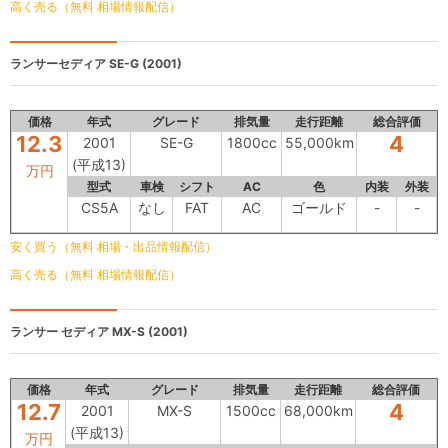
高く売る（無料 相場情報配信）
ランサーセディア
SE-G (2001)
価格
年式
グレード
排気量
走行距離
総合評価
12.3
4
2001
SE-G
1800cc
55,000km
(平成13)
万円
型式
車検
シフト
AC
色
内装
外装
CS5A
なし
FAT
AC
ゴールド
-
-
安く買う（無料 相場・出品情報配信）
高く売る（無料 相場情報配信）
ランサー セディア
MX-S (2001)
価格
年式
グレード
排気量
走行距離
総合評価
12.7
4
2001
MX-S
1500cc
68,000km
(平成13)
万円