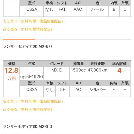
型式
車検
シフト
AC
色
内装
外装
CS2A
なし
FAT
AAC
パール
B
C
安く買う（無料 相場・出品情報配信）
高く売る（無料 相場情報配信）
ランサー セディアSD
MX-E ()
価格
年式
グレード
排気量
走行距離
総合評価
12.8
4
MX-E
1500cc
47,000km
(昭和-1925)
万円
型式
車検
シフト
AC
色
内装
外装
CS2A
なし
5F
AC
シルバー
-
-
安く買う（無料 相場・出品情報配信）
高く売る（無料 相場情報配信）
ランサー セディアSD
MX-S ()