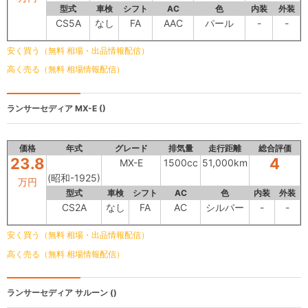
型式
車検
シフト
AC
色
内装
外装
CS5A
なし
FA
AAC
パール
-
-
安く買う（無料 相場・出品情報配信）
高く売る（無料 相場情報配信）
ランサーセディア
MX-E ()
価格
年式
グレード
排気量
走行距離
総合評価
23.8
4
MX-E
1500cc
51,000km
(昭和-1925)
万円
型式
車検
シフト
AC
色
内装
外装
CS2A
なし
FA
AC
シルバー
-
-
安く買う（無料 相場・出品情報配信）
高く売る（無料 相場情報配信）
ランサーセディア
サルーン ()