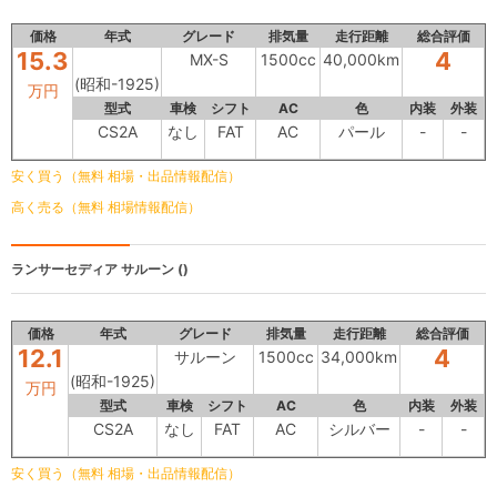
価格
年式
グレード
排気量
走行距離
総合評価
15.3
4
MX-S
1500cc
40,000km
(昭和-1925)
万円
型式
車検
シフト
AC
色
内装
外装
CS2A
なし
FAT
AC
パール
-
-
安く買う（無料 相場・出品情報配信）
高く売る（無料 相場情報配信）
ランサーセディア
サルーン ()
価格
年式
グレード
排気量
走行距離
総合評価
12.1
4
サルーン
1500cc
34,000km
(昭和-1925)
万円
型式
車検
シフト
AC
色
内装
外装
CS2A
なし
FAT
AC
シルバー
-
-
安く買う（無料 相場・出品情報配信）