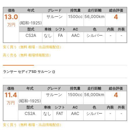
価格
年式
グレード
排気量
走行距離
総合評価
13.0
4
サルーン
1500cc
56,000km
(昭和-1925)
万円
型式
車検
シフト
AC
色
内装
外装
CS2A
なし
FA
AAC
シルバー
-
-
安く買う（無料 相場・出品情報配信）
高く売る（無料 相場情報配信）
ランサー セディアSD
サルーン ()
価格
年式
グレード
排気量
走行距離
総合評価
11.4
4
サルーン
1500cc
56,000km
(昭和-1925)
万円
型式
車検
シフト
AC
色
内装
外装
CS2A
なし
FAT
AAC
シルバー
-
-
安く買う（無料 相場・出品情報配信）