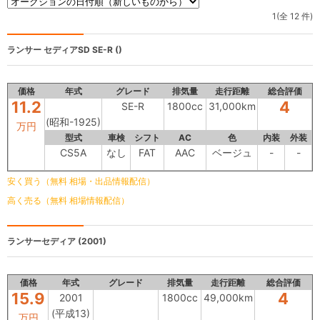
1(全 12 件)
ランサー セディアSD
SE-R ()
価格
年式
グレード
排気量
走行距離
総合評価
11.2
4
SE-R
1800cc
31,000km
(昭和-1925)
万円
型式
車検
シフト
AC
色
内装
外装
CS5A
なし
FAT
AAC
ベージュ
-
-
安く買う（無料 相場・出品情報配信）
高く売る（無料 相場情報配信）
ランサーセディア
(2001)
価格
年式
グレード
排気量
走行距離
総合評価
15.9
4
2001
1800cc
49,000km
(平成13)
万円