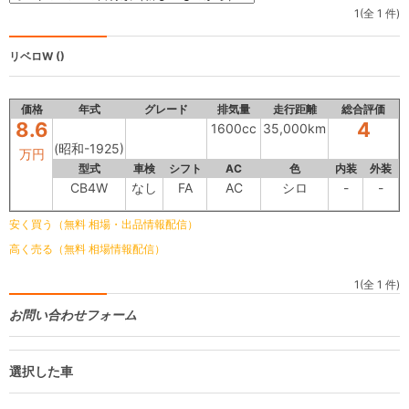
1(全 1 件)
リベロW
()
価格
年式
グレード
排気量
走行距離
総合評価
8.6
4
1600cc
35,000km
(昭和-1925)
万円
型式
車検
シフト
AC
色
内装
外装
CB4W
なし
FA
AC
シロ
-
-
安く買う（無料 相場・出品情報配信）
高く売る（無料 相場情報配信）
1(全 1 件)
お問い合わせフォーム
選択した車