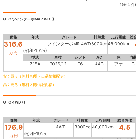
1(全 4 件)
GTO
ツインターボMR 4WD ()
価格
年式
グレード
排気量
走行距離
総合
316.6
ツインターボMR 4WD
3000cc
46,000km
(昭和-1925)
万円
型式
車検
シフト
AC
色
内装
Z15A
2026/12
F6
AAC
アオ
C
安く買う（無料 相場・出品情報配信）
高く売る（無料 相場情報配信）
GTO
4WD ()
価格
年式
グレード
排気量
走行距離
総合評価
176.9
4.5
4WD
3000cc
40,000km
(昭和-1925)
万円