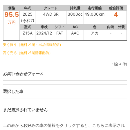
価格
年式
グレード
排気量
走行距離
総合評価
95.5
4
2025
4WD SR
3000cc
49,000km
(令和7)
万円
型式
車検
シフト
AC
色
内装
外装
Z15A
2024/12
FAT
AAC
アカ
-
-
安く買う（無料 相場・出品情報配信）
高く売る（無料 相場情報配信）
1(全 4 件)
お問い合わせフォーム
選択した車
まだ選択されていません
上の表からお好みの車の情報をクリックすると、こちらに表示され