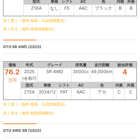
型式
車検
シフト
AC
色
内装
外装
Z16A
なし
F5
AAC
ブラック
B
B
安く買う（無料 相場・出品情報配信）
高く売る（無料 相場情報配信）
GTO
SR 4WD (2025)
価格
年式
グレード
排気量
走行距離
総合評価
76.2
4
2025
SR 4WD
3000cc
49,000km
(令和7)
万円
型式
車検
シフト
AC
色
内装
外装
Z15A
2024/12
FAT
AAC
アカ
C
C
安く買う（無料 相場・出品情報配信）
高く売る（無料 相場情報配信）
GTO
4WD SR (2025)