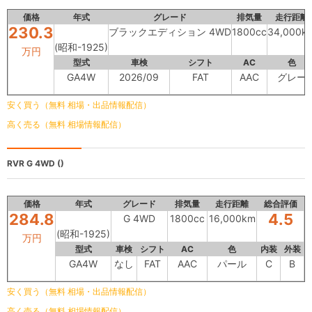
価格
年式
グレード
排気量
走行距離
230.3
ブラックエディション 4WD
1800cc
34,000k
(昭和-1925)
万円
型式
車検
シフト
AC
色
GA4W
2026/09
FAT
AAC
グレー
安く買う（無料 相場・出品情報配信）
高く売る（無料 相場情報配信）
RVR
G 4WD ()
価格
年式
グレード
排気量
走行距離
総合評価
284.8
4.5
G 4WD
1800cc
16,000km
(昭和-1925)
万円
型式
車検
シフト
AC
色
内装
外装
GA4W
なし
FAT
AAC
パール
C
B
安く買う（無料 相場・出品情報配信）
高く売る（無料 相場情報配信）