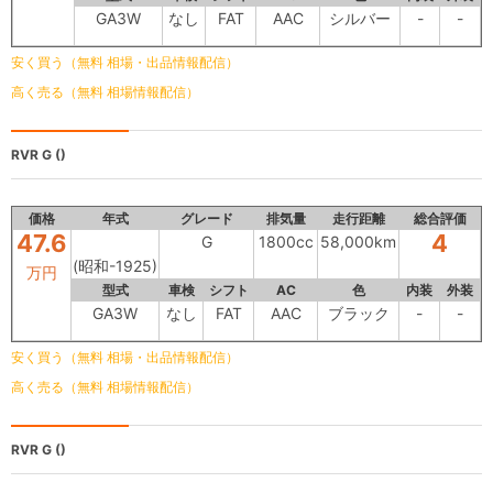
GA3W
なし
FAT
AAC
シルバー
-
-
安く買う（無料 相場・出品情報配信）
高く売る（無料 相場情報配信）
RVR
G ()
価格
年式
グレード
排気量
走行距離
総合評価
47.6
4
G
1800cc
58,000km
(昭和-1925)
万円
型式
車検
シフト
AC
色
内装
外装
GA3W
なし
FAT
AAC
ブラック
-
-
安く買う（無料 相場・出品情報配信）
高く売る（無料 相場情報配信）
RVR
G ()