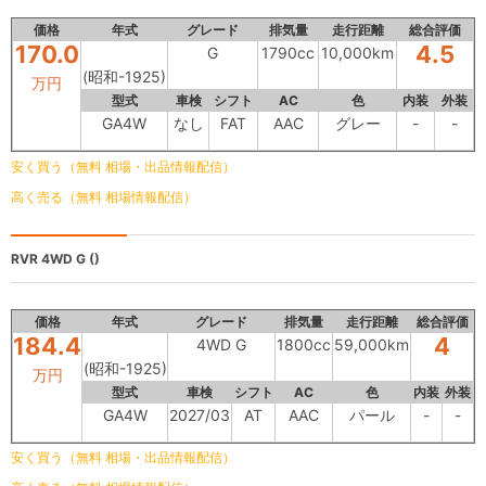
価格
年式
グレード
排気量
走行距離
総合評価
170.0
4.5
G
1790cc
10,000km
(昭和-1925)
万円
型式
車検
シフト
AC
色
内装
外装
GA4W
なし
FAT
AAC
グレー
-
-
安く買う（無料 相場・出品情報配信）
高く売る（無料 相場情報配信）
RVR
4WD G ()
価格
年式
グレード
排気量
走行距離
総合評価
184.4
4
4WD G
1800cc
59,000km
(昭和-1925)
万円
型式
車検
シフト
AC
色
内装
外装
GA4W
2027/03
AT
AAC
パール
-
-
安く買う（無料 相場・出品情報配信）