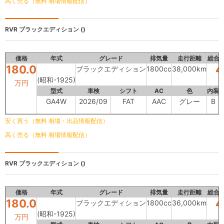
高く売る（無料 相場情報配信）
RVR
ブラックエディション ()
価格
年式
グレード
排気量
走行距離
総合
180.0
4
ブラックエディション
1800cc
38,000km
(昭和-1925)
万円
型式
車検
シフト
AC
色
内装
GA4W
2026/09
FAT
AAC
グレー
B
安く買う（無料 相場・出品情報配信）
高く売る（無料 相場情報配信）
RVR
ブラックエディション ()
価格
年式
グレード
排気量
走行距離
総合
180.0
4
ブラックエディション
1800cc
36,000km
(昭和-1925)
万円