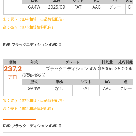
型式
車検
シフト
AC
色
内装
GA4W
2026/09
FAT
AAC
グレー
C
安く買う（無料 相場・出品情報配信）
高く売る（無料 相場情報配信）
RVR
ブラックエディション 4WD ()
価格
年式
グレード
排気量
走行距離
237.2
ブラックエディション 4WD
1800cc
35,000km
(昭和-1925)
万円
型式
車検
シフト
AC
色
GA4W
なし
FAT
AAC
グレー
安く買う（無料 相場・出品情報配信）
高く売る（無料 相場情報配信）
RVR
ブラックエディション 4WD ()