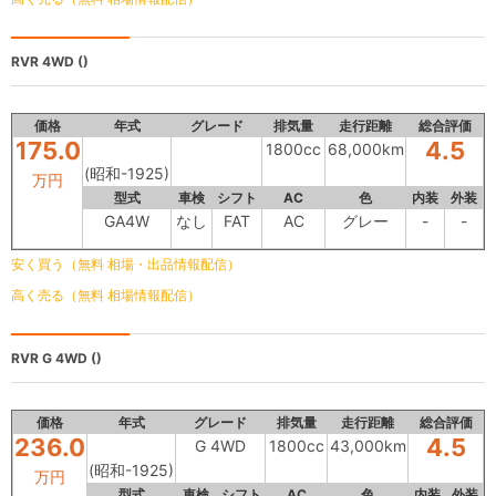
RVR 4WD
()
価格
年式
グレード
排気量
走行距離
総合評価
175.0
4.5
1800cc
68,000km
(昭和-1925)
万円
型式
車検
シフト
AC
色
内装
外装
GA4W
なし
FAT
AC
グレー
-
-
安く買う（無料 相場・出品情報配信）
高く売る（無料 相場情報配信）
RVR
G 4WD ()
価格
年式
グレード
排気量
走行距離
総合評価
236.0
4.5
G 4WD
1800cc
43,000km
(昭和-1925)
万円
型式
車検
シフト
AC
色
内装
外装