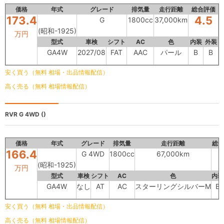
価格
年式
グレード
排気量
走行距離
総合評価
173.4
4.5
G
1800cc
37,000km
(昭和-1925)
万円
型式
車検
シフト
AC
色
内装
外装
GA4W
2027/08
FAT
AAC
パール
B
B
安く買う（無料 相場・出品情報配信）
高く売る（無料 相場情報配信）
RVR
G 4WD ()
価格
年式
グレード
排気量
走行距離
総合
166.4
G 4WD
1800cc
67,000km
(昭和-1925)
万円
型式
車検
シフト
AC
色
内装
GA4W
なし
AT
AC
スターリングシルバーM
B
安く買う（無料 相場・出品情報配信）
高く売る（無料 相場情報配信）