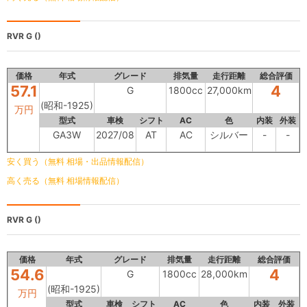
RVR
G ()
価格
年式
グレード
排気量
走行距離
総合評価
57.1
4
G
1800cc
27,000km
(昭和-1925)
万円
型式
車検
シフト
AC
色
内装
外装
GA3W
2027/08
AT
AC
シルバー
-
-
安く買う（無料 相場・出品情報配信）
高く売る（無料 相場情報配信）
RVR
G ()
価格
年式
グレード
排気量
走行距離
総合評価
54.6
4
G
1800cc
28,000km
(昭和-1925)
万円
型式
車検
シフト
AC
色
内装
外装