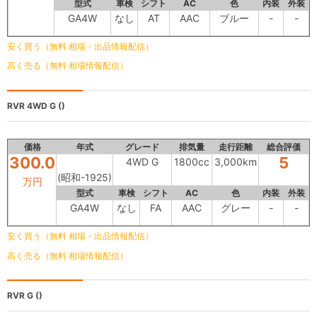
型式
車検
シフト
AC
色
内装
外装
GA4W
なし
AT
AAC
ブルー
-
-
安く買う（無料 相場・出品情報配信）
高く売る（無料 相場情報配信）
RVR
4WD G ()
価格
年式
グレード
排気量
走行距離
総合評価
300.0
5
4WD G
1800cc
3,000km
(昭和-1925)
万円
型式
車検
シフト
AC
色
内装
外装
GA4W
なし
FA
AAC
グレー
-
-
安く買う（無料 相場・出品情報配信）
高く売る（無料 相場情報配信）
RVR
G ()