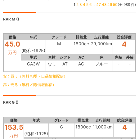
1
2
3
4
5
6
...
47
48
49
50
(全 988 件)
RVR
M ()
価格
年式
グレード
排気量
走行距離
総合評価
45.0
4
M
1800cc
29,000km
(昭和-1925)
万円
型式
車検
シフト
AC
色
内装
外装
GA3W
なし
AT
AC
ブルー
-
-
安く買う（無料 相場・出品情報配信）
高く売る（無料 相場情報配信）
RVR
G ()
価格
年式
グレード
排気量
走行距離
総合評価
153.5
4
G
1800cc
11,000km
(昭和-1925)
万円