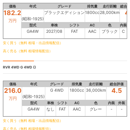
価格
年式
グレード
排気量
走行距離
総合
182.2
4
ブラックエディション
1800cc
28,000km
(昭和-1925)
万円
型式
車検
シフト
AC
色
内装
GA4W
2027/08
FAT
AAC
ブラック
C
安く買う（無料 相場・出品情報配信）
高く売る（無料 相場情報配信）
RVR 4WD
G 4WD ()
価格
年式
グレード
排気量
走行距離
総合評価
216.0
4.5
G 4WD
1800cc
36,000km
(昭和-1925)
万円
型式
車検
シフト
AC
色
内装
外装
GA4W
なし
FAT
AAC
グレー
-
-
安く買う（無料 相場・出品情報配信）
高く売る（無料 相場情報配信）