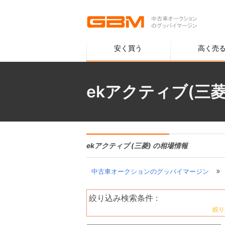
安く買う
高く売
ekアクティブ(三
ekアクティブ (三菱) の相場情報
»
中古車オークションのグッバイマージン
絞り込み検索条件 :
絞り