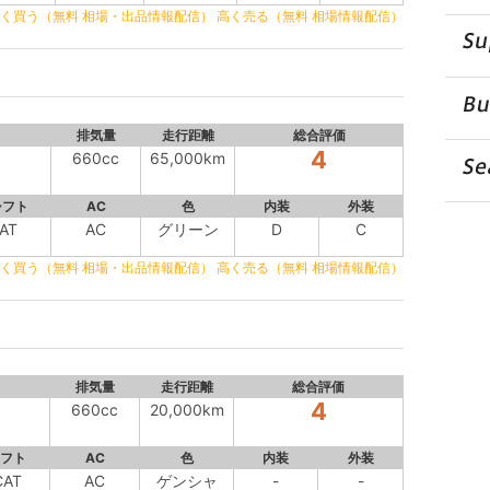
く買う（無料 相場・出品情報配信）
高く売る（無料 相場情報配信）
排気量
走行距離
総合評価
4
660cc
65,000km
シフト
AC
色
内装
外装
AT
AC
グリーン
D
C
く買う（無料 相場・出品情報配信）
高く売る（無料 相場情報配信）
排気量
走行距離
総合評価
4
660cc
20,000km
フト
AC
色
内装
外装
CAT
AC
ゲンシャ
-
-