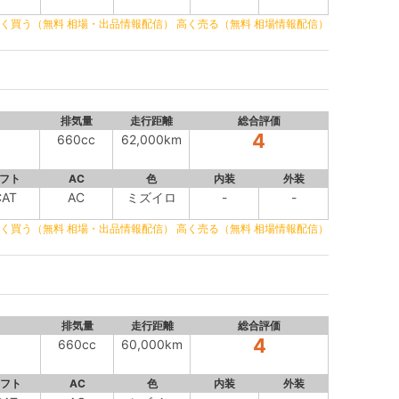
く買う（無料 相場・出品情報配信）
高く売る（無料 相場情報配信）
排気量
走行距離
総合評価
4
660cc
62,000km
フト
AC
色
内装
外装
CAT
AC
ミズイロ
-
-
く買う（無料 相場・出品情報配信）
高く売る（無料 相場情報配信）
排気量
走行距離
総合評価
4
660cc
60,000km
フト
AC
色
内装
外装