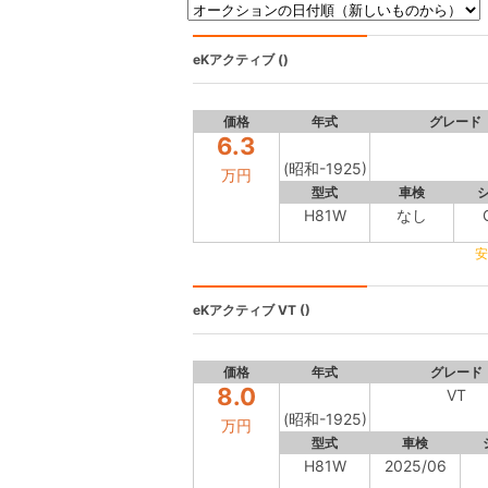
eKアクティブ
()
価格
年式
グレード
6.3
(昭和-1925)
万円
型式
車検
H81W
なし
安
eKアクティブ
VT ()
価格
年式
グレード
8.0
VT
(昭和-1925)
万円
型式
車検
H81W
2025/06