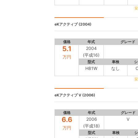
安
eKアクティブ
(2004)
価格
年式
グレード
5.1
2004
(平成16)
万円
型式
車検
シ
H81W
なし
安
eKアクティブ
V (2006)
価格
年式
グレード
6.6
2006
V
(平成18)
万円
型式
車検
シ