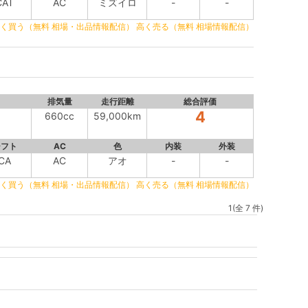
CAT
AC
ミズイロ
-
-
く買う（無料 相場・出品情報配信）
高く売る（無料 相場情報配信）
排気量
走行距離
総合評価
4
660cc
59,000km
シフト
AC
色
内装
外装
CA
AC
アオ
-
-
く買う（無料 相場・出品情報配信）
高く売る（無料 相場情報配信）
1(全 7 件)