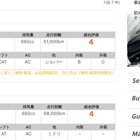
1(全 7 件)
排気量
走行距離
総合評価
4
660cc
51,000km
シフト
AC
色
内装
外装
CAT
AC
シルバー
B
C
く買う（無料 相場・出品情報配信）
高く売る（無料 相場情報配信）
排気量
走行距離
総合評価
4
660cc
68,000km
シフト
AC
色
内装
外装
AT
AC
ミドリ
-
-