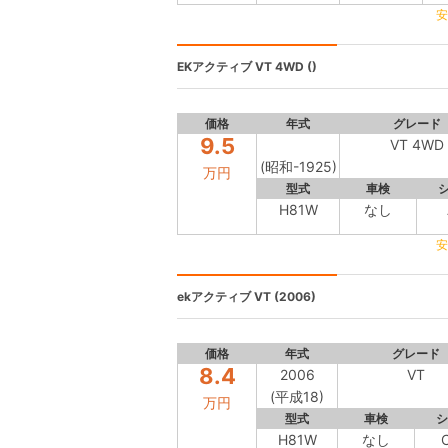
安
EKアクティブ
VT 4WD ()
価格
年式
グレード
9.5
VT 4WD
(昭和-1925)
万円
型式
車検
H81W
なし
安
ekアクティブ
VT (2006)
価格
年式
グレード
8.4
2006
VT
(平成18)
万円
型式
車検
シ
H81W
なし