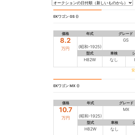
EKワゴン
GS ()
価格
年式
グレード
8.2
GS
(昭和-1925)
万円
型式
車検
H82W
なし
安
EKワゴン
MX ()
価格
年式
グレード
10.7
MX
(昭和-1925)
万円
型式
車検
H82W
なし