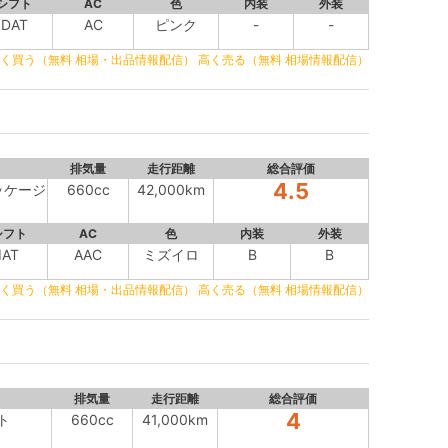
シフト
AC
色
内装
外装
DAT
AC
ピンク
-
-
く買う（無料 相場・出品情報配信）
高く売る（無料 相場情報配信）
排気量
走行距離
総合評価
4.5
ッケージ
660cc
42,000km
シフト
AC
色
内装
外装
IAT
AAC
ミズイロ
B
B
く買う（無料 相場・出品情報配信）
高く売る（無料 相場情報配信）
排気量
走行距離
総合評価
4
ト
660cc
41,000km