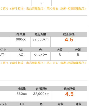
ト
く買う（無料 相場・出品情報配信）
高く売る（無料 相場情報配信）
排気量
走行距離
総合評価
4.5
660cc
32,000km
シフト
AC
色
内装
外装
AT
AC
シルバー
B
B
く買う（無料 相場・出品情報配信）
高く売る（無料 相場情報配信）
排気量
走行距離
総合評価
4.5
660cc
32,000km
シフト
AC
色
内装
外装