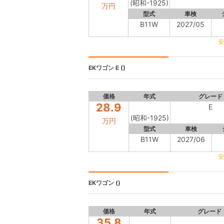
(昭和-1925)
万円
型式
車検
B11W
2027/05
安
EKワゴン
E ()
価格
年式
グレード
28.9
E
(昭和-1925)
万円
型式
車検
B11W
2027/06
安
EKワゴン
()
価格
年式
グレード
35.8