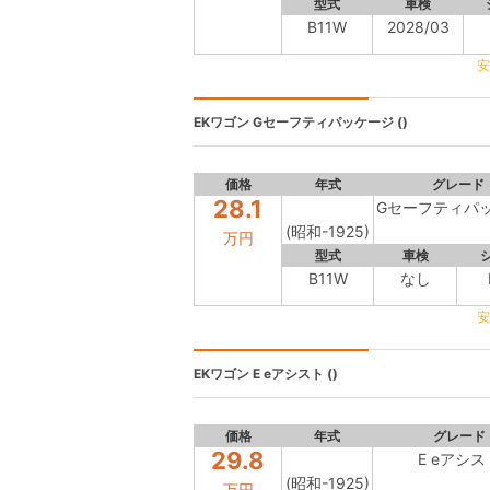
型式
車検
B11W
2028/03
安
EKワゴン
Gセーフティパッケージ ()
価格
年式
グレード
28.1
Gセーフティパ
(昭和-1925)
万円
型式
車検
B11W
なし
安
EKワゴン
E eアシスト ()
価格
年式
グレード
29.8
E eアシス
(昭和-1925)
万円