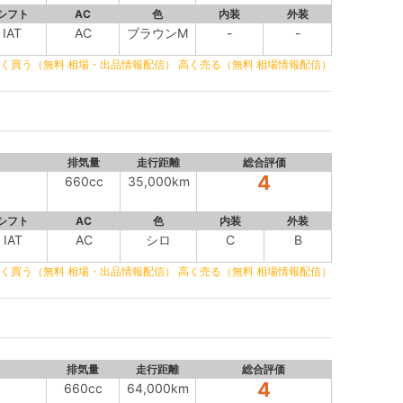
シフト
AC
色
内装
外装
IAT
AC
ブラウンM
-
-
く買う（無料 相場・出品情報配信）
高く売る（無料 相場情報配信）
排気量
走行距離
総合評価
4
660cc
35,000km
シフト
AC
色
内装
外装
IAT
AC
シロ
C
B
く買う（無料 相場・出品情報配信）
高く売る（無料 相場情報配信）
排気量
走行距離
総合評価
4
660cc
64,000km