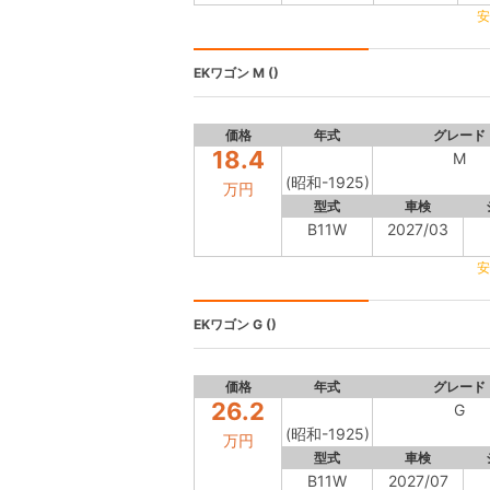
安
EKワゴン
M ()
価格
年式
グレード
18.4
M
(昭和-1925)
万円
型式
車検
B11W
2027/03
安
EKワゴン
G ()
価格
年式
グレード
26.2
G
(昭和-1925)
万円
型式
車検
B11W
2027/07