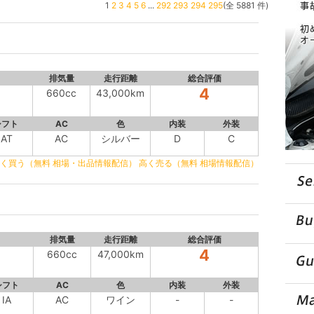
1
2
3
4
5
6
...
292
293
294
295
(全 5881 件)
排気量
走行距離
総合評価
4
660cc
43,000km
シフト
AC
色
内装
外装
IAT
AC
シルバー
D
C
く買う（無料 相場・出品情報配信）
高く売る（無料 相場情報配信）
排気量
走行距離
総合評価
4
660cc
47,000km
シフト
AC
色
内装
外装
IA
AC
ワイン
-
-