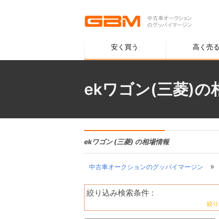
安く買う
高く売
ekワゴン(三菱)
ekワゴン (三菱) の相場情報
»
中古車オークションのグッバイマージン
絞り込み検索条件 :
絞り