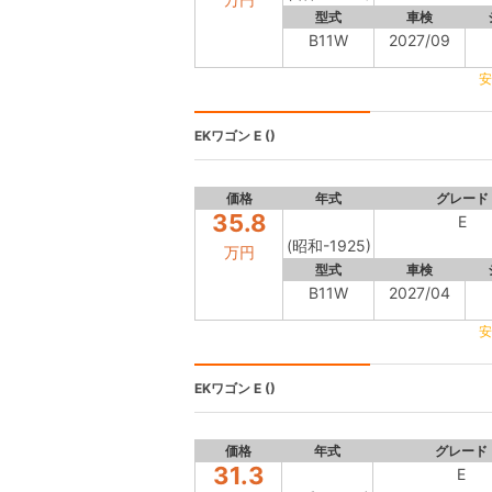
型式
車検
B11W
2027/09
安
EKワゴン
E ()
価格
年式
グレード
35.8
E
(昭和-1925)
万円
型式
車検
B11W
2027/04
安
EKワゴン
E ()
価格
年式
グレード
31.3
E