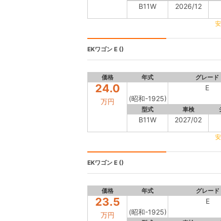
B11W
2026/12
安
EKワゴン
E ()
価格
年式
グレード
24.0
E
(昭和-1925)
万円
型式
車検
B11W
2027/02
安
EKワゴン
E ()
価格
年式
グレード
23.5
E
(昭和-1925)
万円