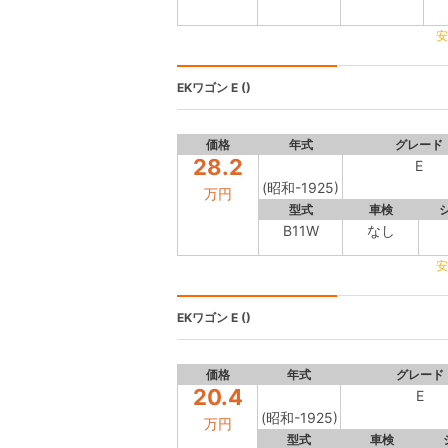
安
EKワゴン
E ()
価格
年式
グレード
28.2
E
(昭和-1925)
万円
型式
車検
B11W
なし
安
EKワゴン
E ()
価格
年式
グレード
20.4
E
(昭和-1925)
万円
型式
車検