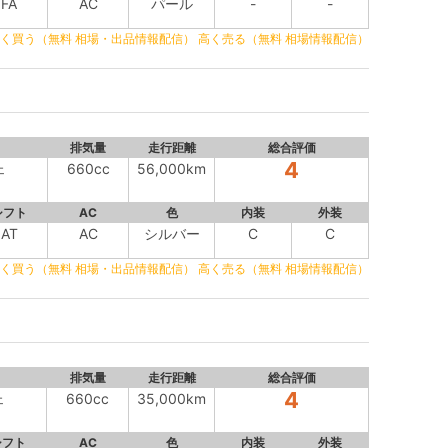
FA
AC
パール
-
-
く買う（無料 相場・出品情報配信）
高く売る（無料 相場情報配信）
排気量
走行距離
総合評価
4
ェ
660cc
56,000km
シフト
AC
色
内装
外装
AT
AC
シルバー
C
C
く買う（無料 相場・出品情報配信）
高く売る（無料 相場情報配信）
排気量
走行距離
総合評価
4
ェ
660cc
35,000km
シフト
AC
色
内装
外装