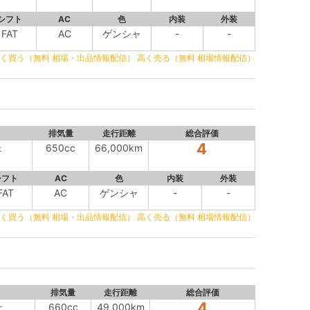
シフト
AC
色
内装
外装
FAT
AC
ゲンシャ
-
-
く買う（無料 相場・出品情報配信）
高く売る（無料 相場情報配信）
排気量
走行距離
総合評価
4
ェ
650cc
66,000km
シフト
AC
色
内装
外装
FAT
AC
ゲンシャ
-
-
く買う（無料 相場・出品情報配信）
高く売る（無料 相場情報配信）
排気量
走行距離
総合評価
4
ェ
660cc
49,000km