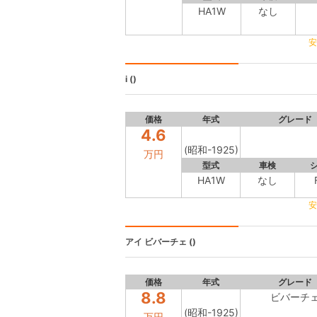
HA1W
なし
安
i
()
価格
年式
グレード
4.6
(昭和-1925)
万円
型式
車検
HA1W
なし
安
アイ
ビバーチェ ()
価格
年式
グレード
8.8
ビバーチ
(昭和-1925)
万円