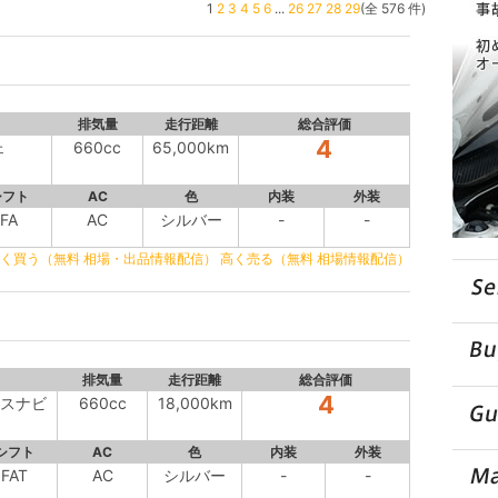
1
2
3
4
5
6
...
26
27
28
29
(全 576 件)
排気量
走行距離
総合評価
4
ェ
660cc
65,000km
シフト
AC
色
内装
外装
FA
AC
シルバー
-
-
く買う（無料 相場・出品情報配信）
高く売る（無料 相場情報配信）
排気量
走行距離
総合評価
4
スナビ
660cc
18,000km
シフト
AC
色
内装
外装
FAT
AC
シルバー
-
-