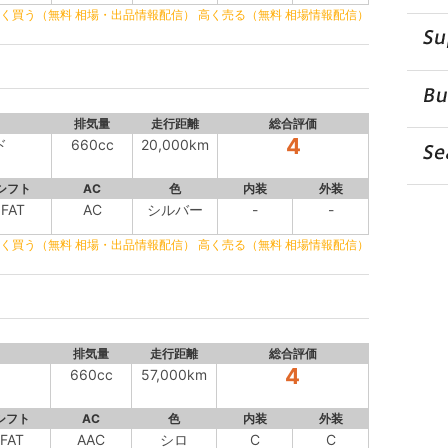
く買う（無料 相場・出品情報配信）
高く売る（無料 相場情報配信）
排気量
走行距離
総合評価
4
ド
660cc
20,000km
シフト
AC
色
内装
外装
FAT
AC
シルバー
-
-
く買う（無料 相場・出品情報配信）
高く売る（無料 相場情報配信）
排気量
走行距離
総合評価
4
660cc
57,000km
シフト
AC
色
内装
外装
FAT
AAC
シロ
C
C