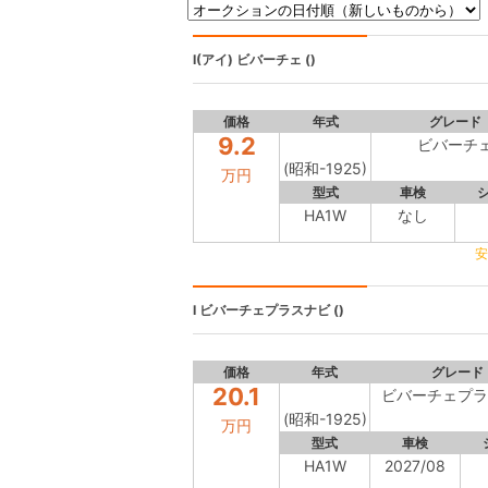
I(アイ)
ビバーチェ ()
価格
年式
グレード
9.2
ビバーチ
(昭和-1925)
万円
型式
車検
HA1W
なし
安
I
ビバーチェプラスナビ ()
価格
年式
グレード
20.1
ビバーチェプラ
(昭和-1925)
万円
型式
車検
HA1W
2027/08