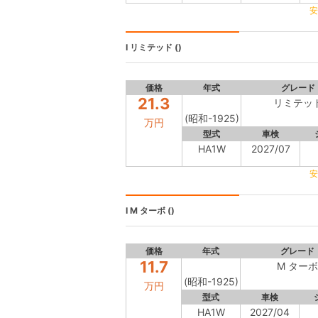
安
I
リミテッド ()
価格
年式
グレード
21.3
リミテッ
(昭和-1925)
万円
型式
車検
HA1W
2027/07
安
I
M ターボ ()
価格
年式
グレード
11.7
M ターボ
(昭和-1925)
万円
型式
車検
HA1W
2027/04