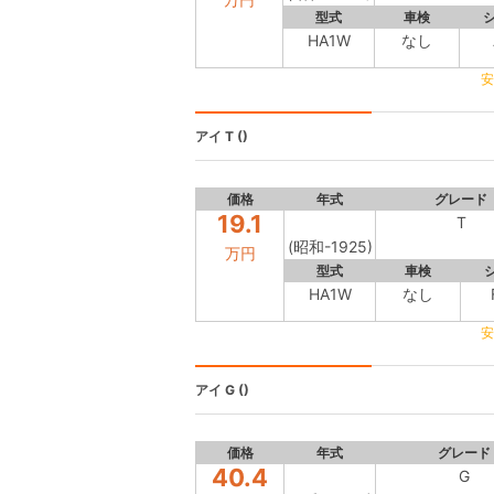
型式
車検
HA1W
なし
安
アイ
T ()
価格
年式
グレード
19.1
T
(昭和-1925)
万円
型式
車検
HA1W
なし
安
アイ
G ()
価格
年式
グレード
40.4
G