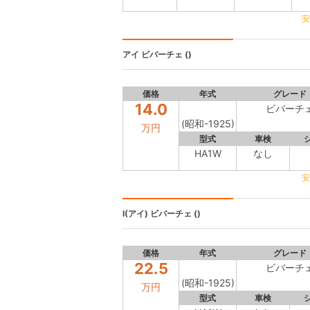
安
アイ
ビバーチェ ()
価格
年式
グレード
14.0
ビバーチ
(昭和-1925)
万円
型式
車検
HA1W
なし
安
I(アイ)
ビバーチェ ()
価格
年式
グレード
22.5
ビバーチ
(昭和-1925)
万円
型式
車検