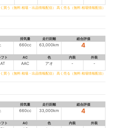
く買う（無料 相場・出品情報配信）
高く売る（無料 相場情報配信）
排気量
走行距離
総合評価
4
ェ
660cc
63,000km
シフト
AC
色
内装
外装
AT
AAC
アオ
-
-
く買う（無料 相場・出品情報配信）
高く売る（無料 相場情報配信）
排気量
走行距離
総合評価
4
ェ
660cc
33,000km
シフト
AC
色
内装
外装