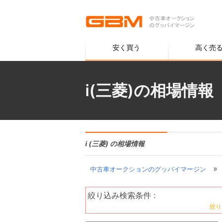
安く買う
高く売
i(三菱)の相場情報
i (三菱) の相場情報
»
中古車オークションのグッバイマージン
絞り込み検索条件 :
絞り