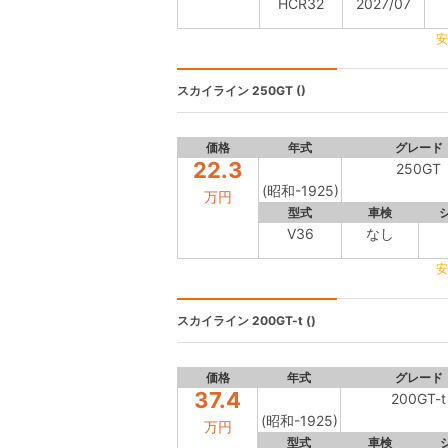
HCR32
2027/07
安
スカイライン
250GT ()
価格
年式
グレード
22.3
250GT
(昭和-1925)
万円
型式
車検
V36
なし
安
スカイライン
200GT-t ()
価格
年式
グレード
37.4
200GT-t
(昭和-1925)
万円
型式
車検