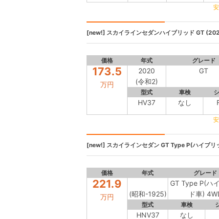
安
[new!]
スカイラインセダンハイブリッド
GT (20
価格
年式
グレード
173.5
2020
GT
(令和2)
万円
型式
車検
HV37
なし
安
[new!]
スカイラインセダン
GT Type P(ハイブリッ
価格
年式
グレード
221.9
GT Type P(
(昭和-1925)
ド車) 4W
万円
型式
車検
HNV37
なし