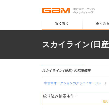
安く買う
高く売
スカイライン(日産
スカイライン (日産) の相場情報
»
中古車オークションのグッバイマージン
絞り込み検索条件 :
絞り