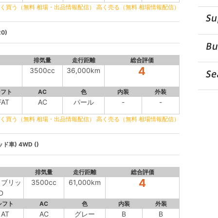
く買う（無料 相場・出品情報配信）
高く売る（無料 相場情報配信）
20)
排気量
走行距離
総合評価
4
3500cc
36,000km
シフト
AC
色
内装
外装
FAT
AC
パール
-
-
く買う（無料 相場・出品情報配信）
高く売る（無料 相場情報配信）
ド車) 4WD ()
排気量
走行距離
総合評価
4
ハイブリッ
3500cc
61,000km
D
シフト
AC
色
内装
外装
AT
AC
グレー
B
B