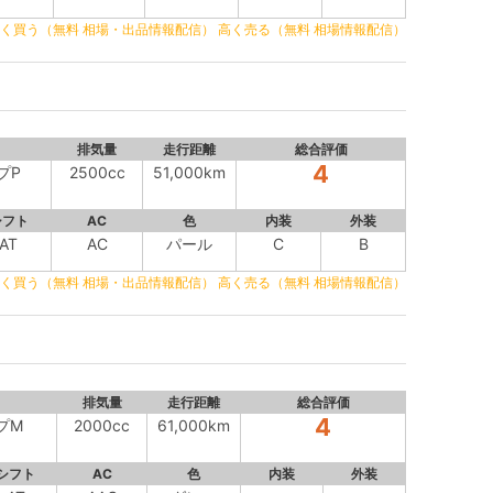
く買う（無料 相場・出品情報配信）
高く売る（無料 相場情報配信）
排気量
走行距離
総合評価
4
プP
2500cc
51,000km
シフト
AC
色
内装
外装
AT
AC
パール
C
B
く買う（無料 相場・出品情報配信）
高く売る（無料 相場情報配信）
排気量
走行距離
総合評価
4
プM
2000cc
61,000km
シフト
AC
色
内装
外装