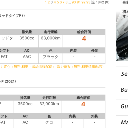
1
2
3
4
5
6
7
8
...
90
91
92
93
(全 1842 件)
リッドタイプP ()
排気量
走行距離
総合評価
4
リッドタ
3500cc
63,000km
シフト
AC
色
内装
外装
FAT
AAC
ブラック
-
-
く買う（無料 相場・出品情報配信）
高く売る（無料 相場情報配信）
 P (2021)
排気量
走行距離
総合評価
4
P
3500cc
32,000km
シフト
AC
色
内装
外装
FAT
AC
クロ
-
-