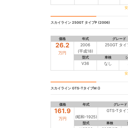
安
スカイライン
250GT タイプP (2006)
価格
年式
グレード
26.2
2006
250GT タイ
(平成18)
万円
型式
車検
V36
なし
安
スカイライン
GTS-TタイプM ()
価格
年式
グレード
161.9
GTS-Tタイ
(昭和-1925)
万円
型式
車検