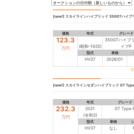
[new!]
スカイラインハイブリッド
350GTハイブ
価格
年式
グレード
123.3
350GTハイブ
(昭和-1925)
イプP
万円
型式
車検
HV37
2028/01
安
[new!]
スカイラインセダンハイブリッド
GT Type
価格
年式
グレード
232.3
2021
GT Type 
(令和3)
万円
型式
車検
HV37
なし