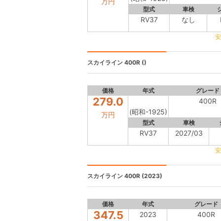
万円
型式
車検
RV37
なし
安
スカイライン
400R ()
価格
年式
グレード
279.0
400R
(昭和-1925)
万円
型式
車検
RV37
2027/03
安
スカイライン
400R (2023)
価格
年式
グレード
347.5
2023
400R