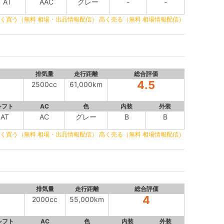
AT
AAC
グレー
-
-
く買う（無料 相場・出品情報配信）
高く売る（無料 相場情報配信）
排気量
走行距離
総合評価
4.5
2500cc
61,000km
シフト
AC
色
内装
外装
AT
AC
グレー
B
B
く買う（無料 相場・出品情報配信）
高く売る（無料 相場情報配信）
排気量
走行距離
総合評価
4
2000cc
55,000km
シフト
AC
色
内装
外装