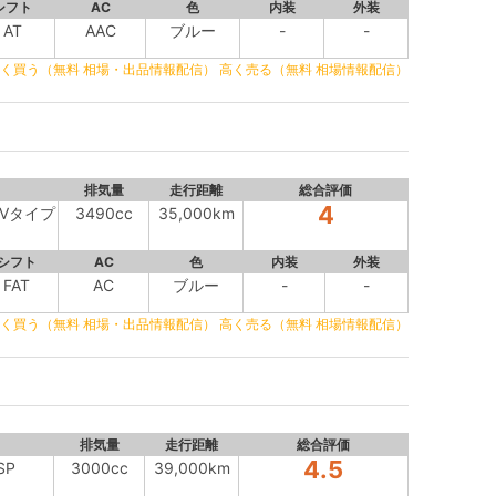
シフト
AC
色
内装
外装
AT
AAC
ブルー
-
-
く買う（無料 相場・出品情報配信）
高く売る（無料 相場情報配信）
排気量
走行距離
総合評価
4
 HVタイプ
3490cc
35,000km
シフト
AC
色
内装
外装
FAT
AC
ブルー
-
-
く買う（無料 相場・出品情報配信）
高く売る（無料 相場情報配信）
排気量
走行距離
総合評価
4.5
SP
3000cc
39,000km