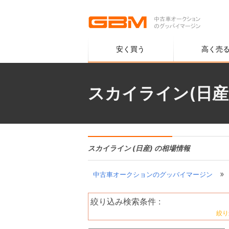
安く買う
高く売
スカイライン(日産
スカイライン (日産) の相場情報
»
中古車オークションのグッバイマージン
絞り込み検索条件 :
絞り