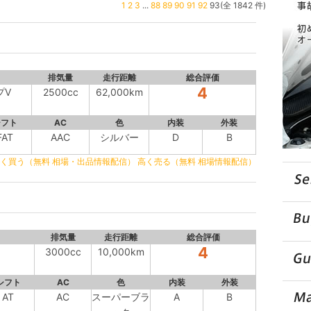
1
2
3
...
88
89
90
91
92
93(全 1842 件)
排気量
走行距離
総合評価
4
プV
2500cc
62,000km
シフト
AC
色
内装
外装
FAT
AAC
シルバー
D
B
く買う（無料 相場・出品情報配信）
高く売る（無料 相場情報配信）
排気量
走行距離
総合評価
4
3000cc
10,000km
シフト
AC
色
内装
外装
AT
AC
スーパーブラ
A
B