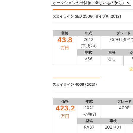
スカイライン SED
250GTタイプV (2012)
価格
年式
グレード
43.8
2012
250GTタイ
(平成24)
万円
型式
車検
V36
なし
安
スカイライン
400R (2021)
価格
年式
グレード
423.2
2021
400R
(令和3)
万円
型式
車検
RV37
2024/01