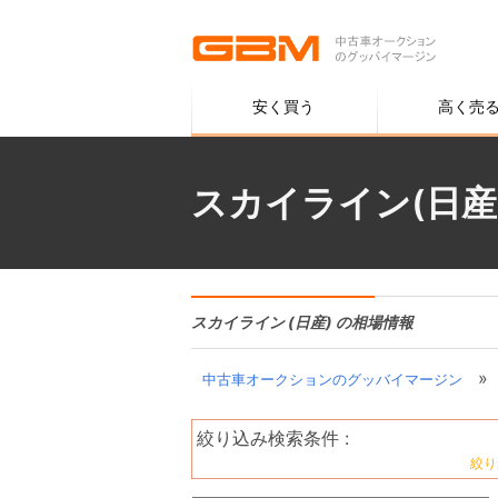
安く買う
高く売
スカイライン(日産
スカイライン (日産) の相場情報
»
中古車オークションのグッバイマージン
絞り込み検索条件 :
絞り