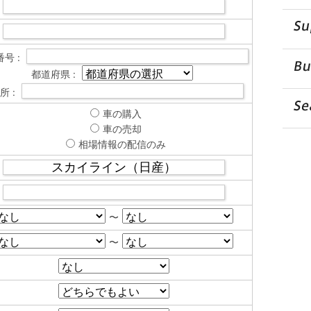
号 :
都道府県 :
所 :
車の購入
車の売却
相場情報の配信のみ
〜
〜