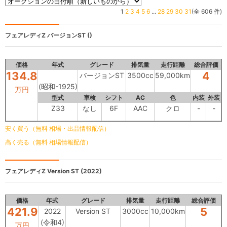
1
2
3
4
5
6
...
28
29
30
31
(全 606 件)
フェアレディZ
バージョンST ()
価格
年式
グレード
排気量
走行距離
総合評価
134.8
4
バージョンST
3500cc
59,000km
(昭和-1925)
万円
型式
車検
シフト
AC
色
内装
外装
Z33
なし
6F
AAC
クロ
-
-
安く買う（無料 相場・出品情報配信）
高く売る（無料 相場情報配信）
フェアレディZ
Version ST (2022)
価格
年式
グレード
排気量
走行距離
総合評価
421.9
5
2022
Version ST
3000cc
10,000km
(令和4)
万円