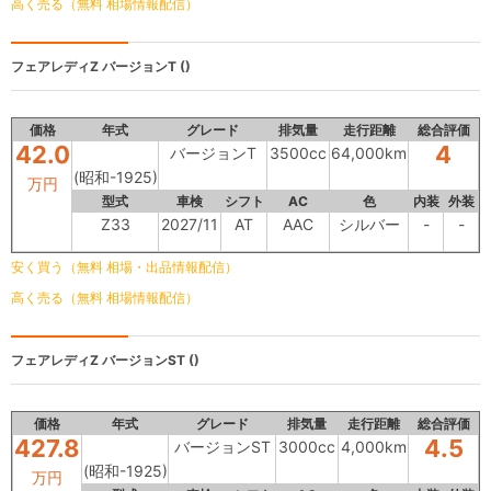
高く売る（無料 相場情報配信）
フェアレディZ
バージョンT ()
価格
年式
グレード
排気量
走行距離
総合評価
42.0
4
バージョンT
3500cc
64,000km
(昭和-1925)
万円
型式
車検
シフト
AC
色
内装
外装
Z33
2027/11
AT
AAC
シルバー
-
-
安く買う（無料 相場・出品情報配信）
高く売る（無料 相場情報配信）
フェアレディZ
バージョンST ()
価格
年式
グレード
排気量
走行距離
総合評価
427.8
4.5
バージョンST
3000cc
4,000km
(昭和-1925)
万円