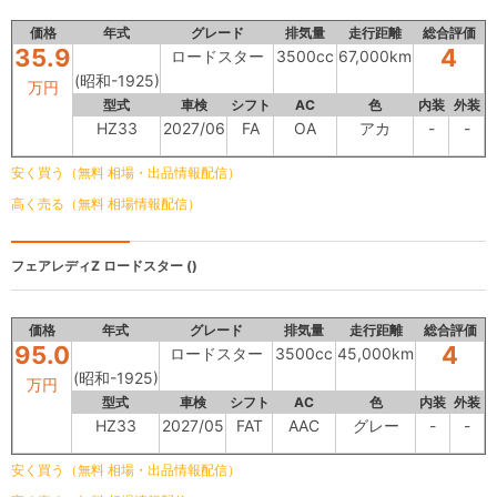
価格
年式
グレード
排気量
走行距離
総合評価
35.9
4
ロードスター
3500cc
67,000km
(昭和-1925)
万円
型式
車検
シフト
AC
色
内装
外装
HZ33
2027/06
FA
OA
アカ
-
-
安く買う（無料 相場・出品情報配信）
高く売る（無料 相場情報配信）
フェアレディZ
ロードスター ()
価格
年式
グレード
排気量
走行距離
総合評価
95.0
4
ロードスター
3500cc
45,000km
(昭和-1925)
万円
型式
車検
シフト
AC
色
内装
外装
HZ33
2027/05
FAT
AAC
グレー
-
-
安く買う（無料 相場・出品情報配信）