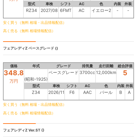
型式
車検
シフト
AC
色
内装
外装
RZ34
2027/08
6FMT
AC
イエロー2
-
-
安く買う（無料 相場・出品情報配信）
高く売る（無料 相場情報配信）
フェアレディZ
ベースグレード ()
価格
年式
グレード
排気量
走行距離
総合評価
348.8
5
ベースグレード
3700cc
12,000km
(昭和-1925)
万円
型式
車検
シフト
AC
色
内装
外装
Z34
2026/11
F6
AAC
パール
B
A
安く買う（無料 相場・出品情報配信）
高く売る（無料 相場情報配信）
フェアレディZ
Ver.ST ()