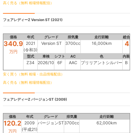
高く売る（無料 相場情報配信）
フェアレディーZ
Version ST (2021)
価格
年式
グレード
排気量
走行距離
総合
340.9
4.
2021
Version ST
3700cc
16,000km
(令和3)
万円
型式
車検
シフト
AC
色
内装
Z34
2026/10
6F
AAC
ブリリアントシルバー
B
安く買う（無料 相場・出品情報配信）
高く売る（無料 相場情報配信）
フェアレディーZ
バージョンST (2009)
価格
年式
グレード
排気量
走行距離
120.2
2009
バージョンST
3700cc
62,000km
(平成21)
万円