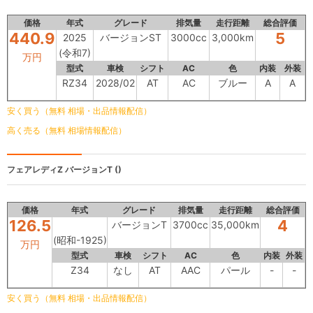
価格
年式
グレード
排気量
走行距離
総合評価
440.9
5
2025
バージョンST
3000cc
3,000km
(令和7)
万円
型式
車検
シフト
AC
色
内装
外装
RZ34
2028/02
AT
AC
ブルー
A
A
安く買う（無料 相場・出品情報配信）
高く売る（無料 相場情報配信）
フェアレディZ
バージョンT ()
価格
年式
グレード
排気量
走行距離
総合評価
126.5
4
バージョンT
3700cc
35,000km
(昭和-1925)
万円
型式
車検
シフト
AC
色
内装
外装
Z34
なし
AT
AAC
パール
-
-
安く買う（無料 相場・出品情報配信）