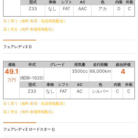
型式
車検
シフト
AC
色
内装
外装
Z33
なし
FAT
AAC
アカ
D
C
安く買う（無料 相場・出品情報配信）
高く売る（無料 相場情報配信）
フェアレディZ
()
価格
年式
グレード
排気量
走行距離
総合評価
49.1
4
3500cc
66,000km
(昭和-1925)
万円
型式
車検
シフト
AC
色
内装
外装
Z33
なし
FAT
AC
シルバー
C
C
安く買う（無料 相場・出品情報配信）
高く売る（無料 相場情報配信）
フェアレディZ
ロードスター ()