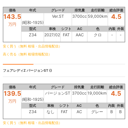
価格
年式
グレード
排気量
走行距離
総合評価
143.5
4.5
Ver.ST
3700cc
59,000km
(昭和-1925)
万円
型式
車検
シフト
AC
色
内装
外装
Z34
2027/02
FAT
AAC
クロ
-
-
安く買う（無料 相場・出品情報配信）
高く売る（無料 相場情報配信）
フェアレディZ
バージョンST ()
価格
年式
グレード
排気量
走行距離
総合評価
139.5
4.5
バージョンST
3700cc
19,000km
(昭和-1925)
万円
型式
車検
シフト
AC
色
内装
外装
Z34
なし
FAT
AC
グレー
B
B
安く買う（無料 相場・出品情報配信）