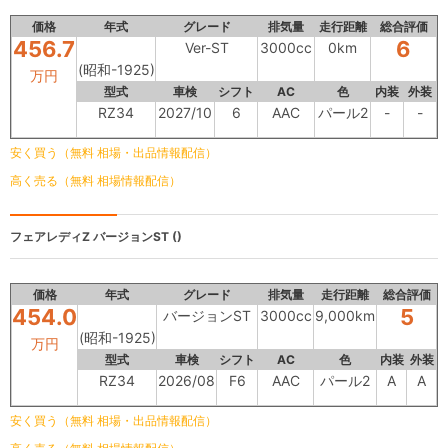
価格
年式
グレード
排気量
走行距離
総合評価
456.7
6
Ver-ST
3000cc
0km
(昭和-1925)
万円
型式
車検
シフト
AC
色
内装
外装
RZ34
2027/10
6
AAC
パール2
-
-
安く買う（無料 相場・出品情報配信）
高く売る（無料 相場情報配信）
フェアレディZ
バージョンST ()
価格
年式
グレード
排気量
走行距離
総合評価
454.0
5
バージョンST
3000cc
9,000km
(昭和-1925)
万円
型式
車検
シフト
AC
色
内装
外装
RZ34
2026/08
F6
AAC
パール2
A
A
安く買う（無料 相場・出品情報配信）