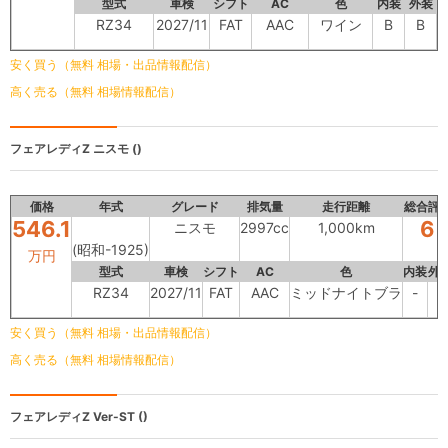
型式
車検
シフト
AC
色
内装
外装
RZ34
2027/11
FAT
AAC
ワイン
B
B
安く買う（無料 相場・出品情報配信）
高く売る（無料 相場情報配信）
フェアレディZ
ニスモ ()
価格
年式
グレード
排気量
走行距離
総合評
546.1
6
ニスモ
2997cc
1,000km
(昭和-1925)
万円
型式
車検
シフト
AC
色
内装
外
RZ34
2027/11
FAT
AAC
ミッドナイトブラ
-
-
安く買う（無料 相場・出品情報配信）
高く売る（無料 相場情報配信）
フェアレディZ
Ver-ST ()