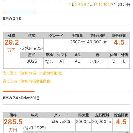
1
2
3
4
5
6
7
...
14
15
16
17
(全 338 件)
BMW Z4
()
価格
年式
グレード
排気量
走行距離
総合評価
29.2
4.5
2500cc
49,000km
(昭和-1925)
万円
型式
車検
シフト
AC
色
内装
外装
BU25
なし
AT
AC
シルバー
C
B
安く買う（無料 相場・出品情報配信）
高く売る（無料 相場情報配信）
BMW Z4
sDrive20i ()
価格
年式
グレード
排気量
走行距離
総合評価
285.5
4.5
sDrive20i
2000cc
20,000km
(昭和-1925)
万円