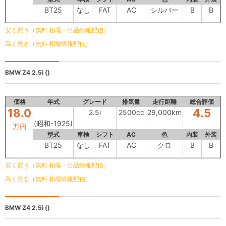
BT25
なし
FAT
AC
シルバー
B
B
安く買う（無料 相場・出品情報配信）
高く売る（無料 相場情報配信）
BMW Z4
2.5i ()
価格
年式
グレード
排気量
走行距離
総合評価
18.0
4.5
2.5i
2500cc
29,000km
(昭和-1925)
万円
型式
車検
シフト
AC
色
内装
外装
BT25
なし
FAT
AC
クロ
B
B
安く買う（無料 相場・出品情報配信）
高く売る（無料 相場情報配信）
BMW Z4
2.5i ()