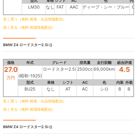
型式
車検
シフト
AC
色
内装
LM30
なし
FAT
AAC
ディープ・シー・ブルー
C
安く買う（無料 相場・出品情報配信）
高く売る（無料 相場情報配信）
BMW Z4
ロードスター2.5i ()
価格
年式
グレード
排気量
走行距離
総合評価
27.0
4.5
ロードスター2.5i
2500cc
69,000km
(昭和-1925)
万円
型式
車検
シフト
AC
色
内装
外装
BU25
なし
AT
AC
シロ
B
B
安く買う（無料 相場・出品情報配信）
高く売る（無料 相場情報配信）
BMW Z4
ロードスター2.5i ()