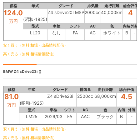
価格
年式
グレード
排気量
走行距離
総合評価
124.0
4
Z4 sDrive20I MSP
2000cc
40,000km
(昭和-1925)
万円
型式
車検
シフト
AC
色
内装
外装
LL20
なし
FA
AC
ホワイト
B
-
安く買う（無料 相場・出品情報配信）
高く売る（無料 相場情報配信）
BMW
Z4 sDrive23i ()
価格
年式
グレード
排気量
走行距離
総合評価
81.0
4.5
Z4 sDrive23i
2500cc
68,000km
(昭和-1925)
万円
型式
車検
シフト
AC
色
内装
外装
LM25
2026/03
FA
AAC
ブラック
B
-
安く買う（無料 相場・出品情報配信）
高く売る（無料 相場情報配信）