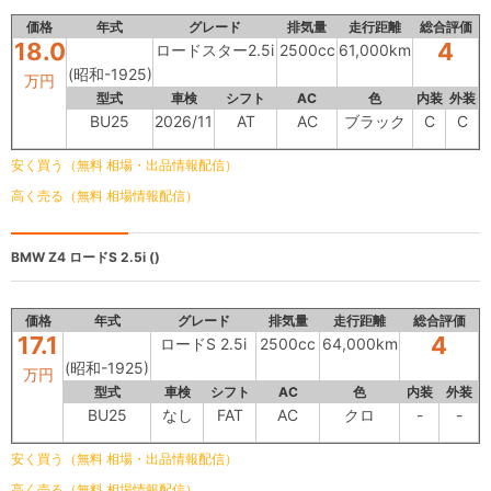
価格
年式
グレード
排気量
走行距離
総合評価
18.0
4
ロードスター2.5i
2500cc
61,000km
(昭和-1925)
万円
型式
車検
シフト
AC
色
内装
外装
BU25
2026/11
AT
AC
ブラック
C
C
安く買う（無料 相場・出品情報配信）
高く売る（無料 相場情報配信）
BMW Z4
ロードS 2.5i ()
価格
年式
グレード
排気量
走行距離
総合評価
17.1
4
ロードS 2.5i
2500cc
64,000km
(昭和-1925)
万円
型式
車検
シフト
AC
色
内装
外装
BU25
なし
FAT
AC
クロ
-
-
安く買う（無料 相場・出品情報配信）
高く売る（無料 相場情報配信）