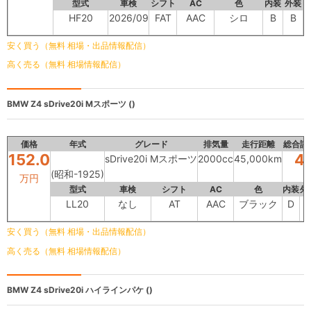
型式
車検
シフト
AC
色
内装
外装
HF20
2026/09
FAT
AAC
シロ
B
B
安く買う（無料 相場・出品情報配信）
高く売る（無料 相場情報配信）
BMW Z4
sDrive20i Mスポーツ ()
価格
年式
グレード
排気量
走行距離
総合評
152.0
4
sDrive20i Mスポーツ
2000cc
45,000km
(昭和-1925)
万円
型式
車検
シフト
AC
色
内装
外
LL20
なし
AT
AAC
ブラック
D
安く買う（無料 相場・出品情報配信）
高く売る（無料 相場情報配信）
BMW Z4
sDrive20i ハイラインパケ ()