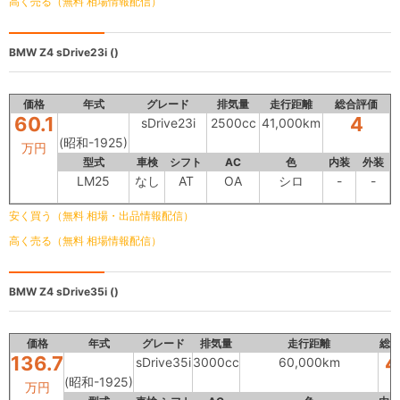
高く売る（無料 相場情報配信）
BMW Z4
sDrive23i ()
価格
年式
グレード
排気量
走行距離
総合評価
60.1
4
sDrive23i
2500cc
41,000km
(昭和-1925)
万円
型式
車検
シフト
AC
色
内装
外装
LM25
なし
AT
OA
シロ
-
-
安く買う（無料 相場・出品情報配信）
高く売る（無料 相場情報配信）
BMW Z4
sDrive35i ()
価格
年式
グレード
排気量
走行距離
総
136.7
4
sDrive35i
3000cc
60,000km
(昭和-1925)
万円