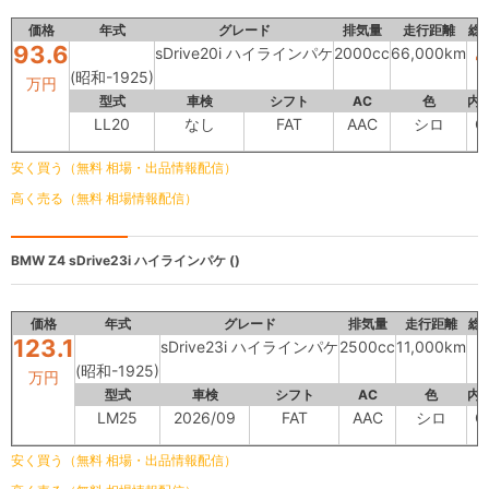
価格
年式
グレード
排気量
走行距離
総
93.6
4
sDrive20i ハイラインパケ
2000cc
66,000km
(昭和-1925)
万円
型式
車検
シフト
AC
色
内
LL20
なし
FAT
AAC
シロ
C
安く買う（無料 相場・出品情報配信）
高く売る（無料 相場情報配信）
BMW Z4
sDrive23i ハイラインパケ ()
価格
年式
グレード
排気量
走行距離
総
123.1
sDrive23i ハイラインパケ
2500cc
11,000km
(昭和-1925)
万円
型式
車検
シフト
AC
色
内
LM25
2026/09
FAT
AAC
シロ
C
安く買う（無料 相場・出品情報配信）