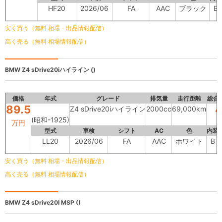
HF20
2026/06
FA
AAC
ブラック
B
安く買う（無料 相場・出品情報配信）
高く売る（無料 相場情報配信）
BMW
Z4 sDrive20iハイライン ()
価格
年式
グレード
排気量
走行距離
総合
89.5
Z4 sDrive20iハイライン
2000cc
69,000km
(昭和-1925)
万円
型式
車検
シフト
AC
色
内装
LL20
2026/06
FA
AAC
ホワイト
B
安く買う（無料 相場・出品情報配信）
高く売る（無料 相場情報配信）
BMW
Z4 sDrive20I MSP ()