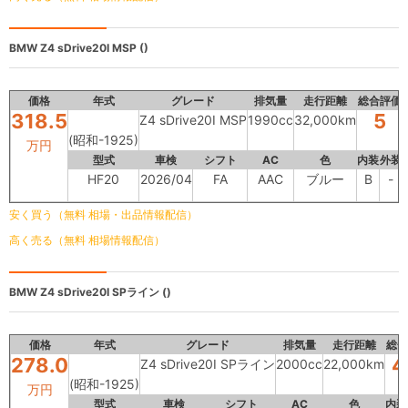
BMW
Z4 sDrive20I MSP ()
価格
年式
グレード
排気量
走行距離
総合評価
318.5
5
Z4 sDrive20I MSP
1990cc
32,000km
(昭和-1925)
万円
型式
車検
シフト
AC
色
内装
外装
HF20
2026/04
FA
AAC
ブルー
B
-
安く買う（無料 相場・出品情報配信）
高く売る（無料 相場情報配信）
BMW
Z4 sDrive20I SPライン ()
価格
年式
グレード
排気量
走行距離
総合
278.0
4
Z4 sDrive20I SPライン
2000cc
22,000km
(昭和-1925)
万円
型式
車検
シフト
AC
色
内装