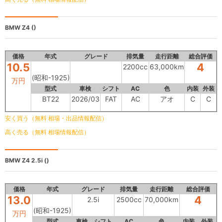
BMW Z4
()
価格
年式
グレード
排気量
走行距離
総合評価
10.5
4
2200cc
63,000km
(昭和-1925)
万円
型式
車検
シフト
AC
色
内装
外装
BT22
2026/03
FAT
AC
アオ
C
C
安く買う（無料 相場・出品情報配信）
高く売る（無料 相場情報配信）
BMW Z4
2.5i ()
価格
年式
グレード
排気量
走行距離
総合評価
13.0
4
2.5i
2500cc
70,000km
(昭和-1925)
万円
型式
車検
シフト
AC
色
内装
外装