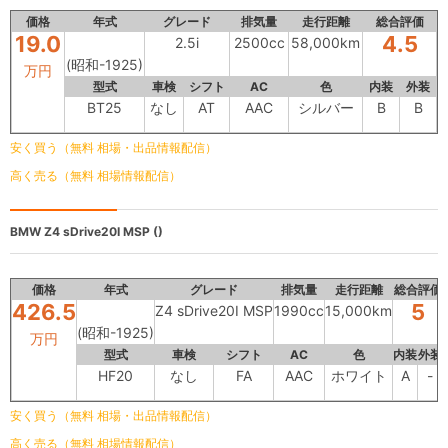
価格
年式
グレード
排気量
走行距離
総合評価
19.0
4.5
2.5i
2500cc
58,000km
(昭和-1925)
万円
型式
車検
シフト
AC
色
内装
外装
BT25
なし
AT
AAC
シルバー
B
B
安く買う（無料 相場・出品情報配信）
高く売る（無料 相場情報配信）
BMW
Z4 sDrive20I MSP ()
価格
年式
グレード
排気量
走行距離
総合評価
426.5
5
Z4 sDrive20I MSP
1990cc
15,000km
(昭和-1925)
万円
型式
車検
シフト
AC
色
内装
外装
HF20
なし
FA
AAC
ホワイト
A
-
安く買う（無料 相場・出品情報配信）
高く売る（無料 相場情報配信）