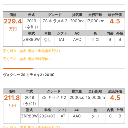
価格
年式
グレード
排気量
走行距離
総合評価
229.4
4.5
2019
ZS キラメキ2
2000cc
17,000km
(令和1)
万円
型式
車検
シフト
AC
色
内装
外装
ZRR80W
なし
IAT
AAC
クロ
B
B
安く買う（無料 相場・出品情報配信）
高く売る（無料 相場情報配信）
ヴォクシー
ZS キラメキ2 (2019)
価格
年式
グレード
排気量
走行距離
総合評価
211.8
4.5
2019
ZS キラメキ2
2000cc
15,000km
(令和1)
万円
型式
車検
シフト
AC
色
内装
外装
ZRR80W
2024/03
IAT
AAC
クロ
C
B
安く買う（無料 相場・出品情報配信）