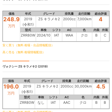
価格
年式
グレード
排気量
走行距離
総合評価
248.9
4
2019
ZS キラメキ2
2000cc
7,000km
(令和1)
万円
型式
車検
シフト
AC
色
内装
外装
ZRR80W
2024/10
IAT
WAA
クロ
B
C
安く買う（無料 相場・出品情報配信）
高く売る（無料 相場情報配信）
ヴォクシー
ZS キラメキ2 (2019)
価格
年式
グレード
排気量
走行距離
総合評価
196.0
4.5
2019
ZS キラメキ2
2000cc
30,000km
(令和1)
万円
型式
車検
シフト
AC
色
内装
外装
ZRR80W
なし
IAT
AAC
クロ
B
B