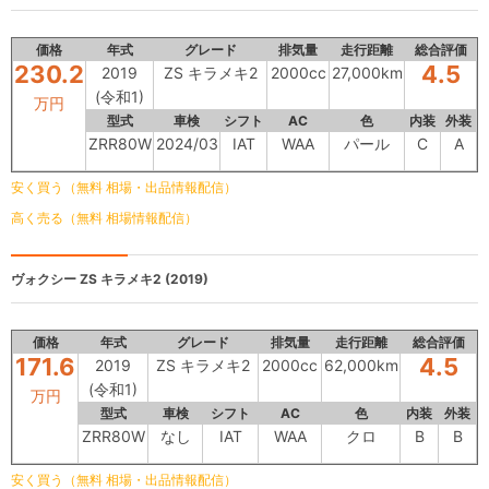
価格
年式
グレード
排気量
走行距離
総合評価
230.2
4.5
2019
ZS キラメキ2
2000cc
27,000km
(令和1)
万円
型式
車検
シフト
AC
色
内装
外装
ZRR80W
2024/03
IAT
WAA
パール
C
A
安く買う（無料 相場・出品情報配信）
高く売る（無料 相場情報配信）
ヴォクシー
ZS キラメキ2 (2019)
価格
年式
グレード
排気量
走行距離
総合評価
171.6
4.5
2019
ZS キラメキ2
2000cc
62,000km
(令和1)
万円
型式
車検
シフト
AC
色
内装
外装
ZRR80W
なし
IAT
WAA
クロ
B
B
安く買う（無料 相場・出品情報配信）