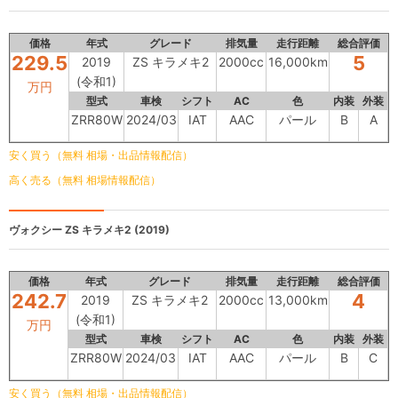
価格
年式
グレード
排気量
走行距離
総合評価
229.5
5
2019
ZS キラメキ2
2000cc
16,000km
(令和1)
万円
型式
車検
シフト
AC
色
内装
外装
ZRR80W
2024/03
IAT
AAC
パール
B
A
安く買う（無料 相場・出品情報配信）
高く売る（無料 相場情報配信）
ヴォクシー
ZS キラメキ2 (2019)
価格
年式
グレード
排気量
走行距離
総合評価
242.7
4
2019
ZS キラメキ2
2000cc
13,000km
(令和1)
万円
型式
車検
シフト
AC
色
内装
外装
ZRR80W
2024/03
IAT
AAC
パール
B
C
安く買う（無料 相場・出品情報配信）