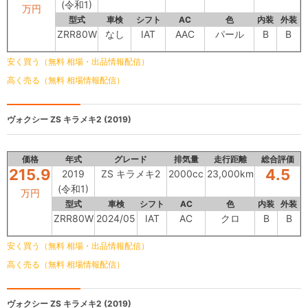
(令和1)
万円
型式
車検
シフト
AC
色
内装
外装
ZRR80W
なし
IAT
AAC
パール
B
B
安く買う（無料 相場・出品情報配信）
高く売る（無料 相場情報配信）
ヴォクシー
ZS キラメキ2 (2019)
価格
年式
グレード
排気量
走行距離
総合評価
215.9
4.5
2019
ZS キラメキ2
2000cc
23,000km
(令和1)
万円
型式
車検
シフト
AC
色
内装
外装
ZRR80W
2024/05
IAT
AC
クロ
B
B
安く買う（無料 相場・出品情報配信）
高く売る（無料 相場情報配信）
ヴォクシー
ZS キラメキ2 (2019)