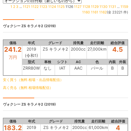
1
2
3
...
1121
1122
1123
1124
1125
1126
1127
1128
1129
1130
1131
...
1159
1160
1161
1162
(全 23221 件)
ヴォクシー
ZS キラメキ2 (2019)
価格
年式
グレード
排気量
走行距離
総合評価
241.2
4.5
2019
ZS キラメキ2
2000cc
27,000km
(令和1)
万円
型式
車検
シフト
AC
色
内装
外装
ZRR80W
なし
IAT
AAC
パール
B
B
安く買う（無料 相場・出品情報配信）
高く売る（無料 相場情報配信）
ヴォクシー
ZS キラメキ2 (2019)
価格
年式
グレード
排気量
走行距離
総合評価
183.2
4
2019
ZS キラメキ2
2000cc
61,000km