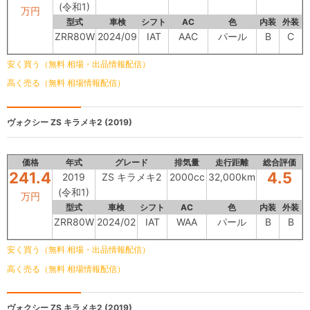
(令和1)
万円
型式
車検
シフト
AC
色
内装
外装
ZRR80W
2024/09
IAT
AAC
パール
B
C
安く買う（無料 相場・出品情報配信）
高く売る（無料 相場情報配信）
ヴォクシー
ZS キラメキ2 (2019)
価格
年式
グレード
排気量
走行距離
総合評価
241.4
4.5
2019
ZS キラメキ2
2000cc
32,000km
(令和1)
万円
型式
車検
シフト
AC
色
内装
外装
ZRR80W
2024/02
IAT
WAA
パール
B
B
安く買う（無料 相場・出品情報配信）
高く売る（無料 相場情報配信）
ヴォクシー
ZS キラメキ2 (2019)