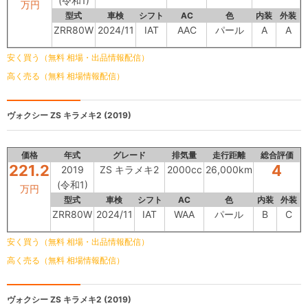
(令和1)
万円
型式
車検
シフト
AC
色
内装
外装
ZRR80W
2024/11
IAT
AAC
パール
A
A
安く買う（無料 相場・出品情報配信）
高く売る（無料 相場情報配信）
ヴォクシー
ZS キラメキ2 (2019)
価格
年式
グレード
排気量
走行距離
総合評価
221.2
4
2019
ZS キラメキ2
2000cc
26,000km
(令和1)
万円
型式
車検
シフト
AC
色
内装
外装
ZRR80W
2024/11
IAT
WAA
パール
B
C
安く買う（無料 相場・出品情報配信）
高く売る（無料 相場情報配信）
ヴォクシー
ZS キラメキ2 (2019)