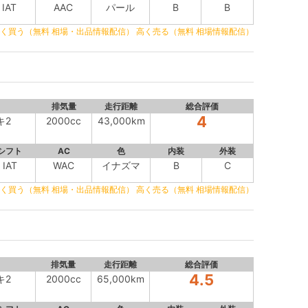
IAT
AAC
パール
B
B
く買う（無料 相場・出品情報配信）
高く売る（無料 相場情報配信）
排気量
走行距離
総合評価
4
キ2
2000cc
43,000km
シフト
AC
色
内装
外装
IAT
WAC
イナズマ
B
C
く買う（無料 相場・出品情報配信）
高く売る（無料 相場情報配信）
排気量
走行距離
総合評価
4.5
キ2
2000cc
65,000km