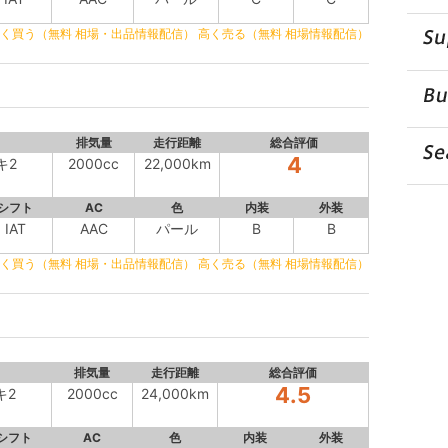
く買う（無料 相場・出品情報配信）
高く売る（無料 相場情報配信）
排気量
走行距離
総合評価
4
キ2
2000cc
22,000km
シフト
AC
色
内装
外装
IAT
AAC
パール
B
B
く買う（無料 相場・出品情報配信）
高く売る（無料 相場情報配信）
排気量
走行距離
総合評価
4.5
キ2
2000cc
24,000km
シフト
AC
色
内装
外装