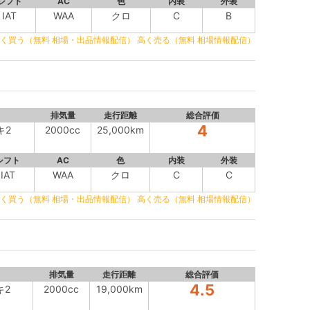
シフト
AC
色
内装
外装
IAT
WAA
クロ
C
B
く買う（無料 相場・出品情報配信）
高く売る（無料 相場情報配信）
排気量
走行距離
総合評価
4
キ2
2000cc
25,000km
シフト
AC
色
内装
外装
IAT
WAA
クロ
C
C
く買う（無料 相場・出品情報配信）
高く売る（無料 相場情報配信）
排気量
走行距離
総合評価
4.5
キ2
2000cc
19,000km