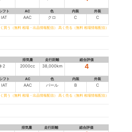
シフト
AC
色
内装
外装
IAT
AAC
クロ
C
C
く買う（無料 相場・出品情報配信）
高く売る（無料 相場情報配信）
排気量
走行距離
総合評価
4
キ2
2000cc
38,000km
シフト
AC
色
内装
外装
IAT
AAC
パール
B
C
く買う（無料 相場・出品情報配信）
高く売る（無料 相場情報配信）
排気量
走行距離
総合評価