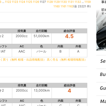
3
...
1122
1123
1124
1125
1126
1127
1128
1129
1130
1131
1132
...
1159
1160
1161
1162
(全 23221 件)
排気量
走行距離
総合評価
4.5
キ2
2000cc
51,000km
シフト
AC
色
内装
外装
IAT
AAC
パール
B
A
く買う（無料 相場・出品情報配信）
高く売る（無料 相場情報配信）
排気量
走行距離
総合評価
4
キ2
2000cc
13,000km
シフト
AC
色
内装
外装
IAT
AAC
パール
C
C