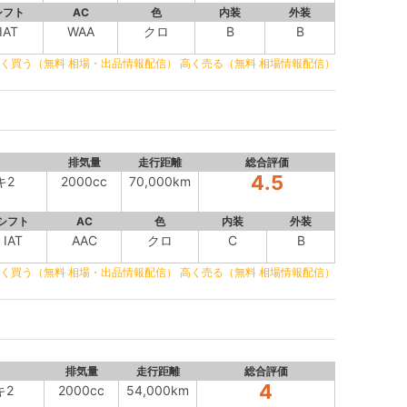
シフト
AC
色
内装
外装
IAT
WAA
クロ
B
B
く買う（無料 相場・出品情報配信）
高く売る（無料 相場情報配信）
排気量
走行距離
総合評価
4.5
キ2
2000cc
70,000km
シフト
AC
色
内装
外装
IAT
AAC
クロ
C
B
く買う（無料 相場・出品情報配信）
高く売る（無料 相場情報配信）
排気量
走行距離
総合評価
4
キ2
2000cc
54,000km