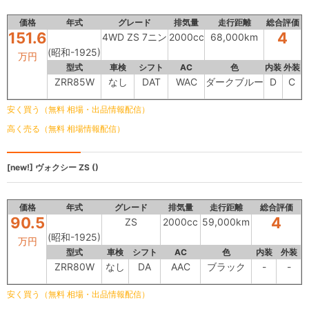
価格
年式
グレード
排気量
走行距離
総合評価
151.6
4
4WD ZS 7ニン
2000cc
68,000km
(昭和-1925)
万円
型式
車検
シフト
AC
色
内装
外装
ZRR85W
なし
DAT
WAC
ダークブルー
D
C
安く買う（無料 相場・出品情報配信）
高く売る（無料 相場情報配信）
[new!]
ヴォクシー
ZS ()
価格
年式
グレード
排気量
走行距離
総合評価
90.5
4
ZS
2000cc
59,000km
(昭和-1925)
万円
型式
車検
シフト
AC
色
内装
外装
ZRR80W
なし
DA
AAC
ブラック
-
-
安く買う（無料 相場・出品情報配信）