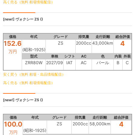
高く売る（無料 相場情報配信）
[new!]
ヴォクシー
ZS ()
価格
年式
グレード
排気量
走行距離
総合評価
152.6
4
ZS
2000cc
43,000km
(昭和-1925)
万円
型式
車検
シフト
AC
色
内装
外装
ZRR80W
2027/09
IAT
AC
パール
B
C
安く買う（無料 相場・出品情報配信）
高く売る（無料 相場情報配信）
[new!]
ヴォクシー
ZS ()
価格
年式
グレード
排気量
走行距離
総合評価
100.0
4
ZS
2000cc
58,000km
(昭和-1925)
万円