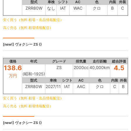
型式
車検
シフト
AC
色
内装
外装
ZRR80W
なし
IAT
WAC
クロ
B
C
安く買う（無料 相場・出品情報配信）
高く売る（無料 相場情報配信）
[new!]
ヴォクシー
ZS ()
価格
年式
グレード
排気量
走行距離
総合評価
138.6
4.5
ZS
2000cc
40,000km
(昭和-1925)
万円
型式
車検
シフト
AC
色
内装
外装
ZRR80W
2027/11
IAT
AAC
クロ
C
B
安く買う（無料 相場・出品情報配信）
高く売る（無料 相場情報配信）
[new!]
ヴォクシー
ZS ()