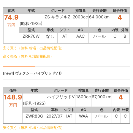
価格
年式
グレード
排気量
走行距離
総合評価
74.9
4
ZS キラメキZ
2000cc
64,000km
(昭和-1925)
万円
型式
車検
シフト
AC
色
内装
外装
ZRR70W
なし
AT
AAC
パール
C
B
安く買う（無料 相場・出品情報配信）
高く売る（無料 相場情報配信）
[new!]
ヴォクシー
ハイブリッドV ()
価格
年式
グレード
排気量
走行距離
総合評価
148.9
4
ハイブリッドV
1800cc
67,000km
(昭和-1925)
万円
型式
車検
シフト
AC
色
内装
外装
ZWR80G
2027/07
IAT
WAA
パール
C
C
安く買う（無料 相場・出品情報配信）