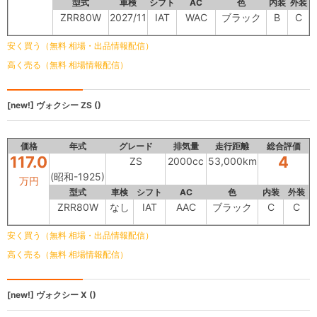
型式
車検
シフト
AC
色
内装
外装
ZRR80W
2027/11
IAT
WAC
ブラック
B
C
安く買う（無料 相場・出品情報配信）
高く売る（無料 相場情報配信）
[new!]
ヴォクシー
ZS ()
価格
年式
グレード
排気量
走行距離
総合評価
117.0
4
ZS
2000cc
53,000km
(昭和-1925)
万円
型式
車検
シフト
AC
色
内装
外装
ZRR80W
なし
IAT
AAC
ブラック
C
C
安く買う（無料 相場・出品情報配信）
高く売る（無料 相場情報配信）
[new!]
ヴォクシー
X ()