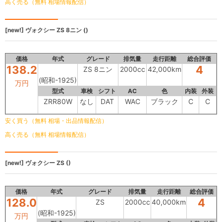
高く売る（無料 相場情報配信）
[new!]
ヴォクシー
ZS 8ニン ()
価格
年式
グレード
排気量
走行距離
総合評価
138.2
4
ZS 8ニン
2000cc
42,000km
(昭和-1925)
万円
型式
車検
シフト
AC
色
内装
外装
ZRR80W
なし
DAT
WAC
ブラック
C
C
安く買う（無料 相場・出品情報配信）
高く売る（無料 相場情報配信）
[new!]
ヴォクシー
ZS ()
価格
年式
グレード
排気量
走行距離
総合評価
128.0
4
ZS
2000cc
40,000km
(昭和-1925)
万円