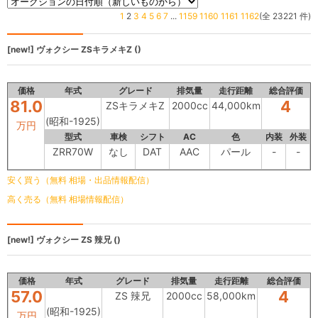
1
2
3
4
5
6
7
...
1159
1160
1161
1162
(全 23221 件)
[new!]
ヴォクシー
ZSキラメキZ ()
価格
年式
グレード
排気量
走行距離
総合評価
81.0
4
ZSキラメキZ
2000cc
44,000km
(昭和-1925)
万円
型式
車検
シフト
AC
色
内装
外装
ZRR70W
なし
DAT
AAC
パール
-
-
安く買う（無料 相場・出品情報配信）
高く売る（無料 相場情報配信）
[new!]
ヴォクシー
ZS 辣兄 ()
価格
年式
グレード
排気量
走行距離
総合評価
57.0
4
ZS 辣兄
2000cc
58,000km
(昭和-1925)
万円