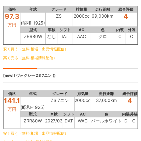
価格
年式
グレード
排気量
走行距離
総合評価
97.3
4
ZS
2000cc
69,000km
(昭和-1925)
万円
型式
車検
シフト
AC
色
内装
外装
ZRR80W
なし
IAT
AAC
クロ
C
C
安く買う（無料 相場・出品情報配信）
高く売る（無料 相場情報配信）
[new!]
ヴォクシー
ZS 7ニン ()
価格
年式
グレード
排気量
走行距離
総合評価
141.1
4
ZS 7ニン
2000cc
37,000km
(昭和-1925)
万円
型式
車検
シフト
AC
色
内装
外装
ZRR80W
2027/03
DAT
WAC
パールホワイト
D
C
安く買う（無料 相場・出品情報配信）