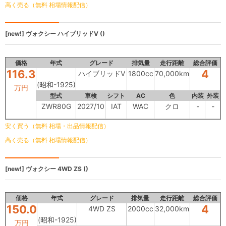
高く売る（無料 相場情報配信）
[new!]
ヴォクシー
ハイブリッドV ()
価格
年式
グレード
排気量
走行距離
総合評価
116.3
4
ハイブリッドV
1800cc
70,000km
(昭和-1925)
万円
型式
車検
シフト
AC
色
内装
外装
ZWR80G
2027/10
IAT
WAC
クロ
-
-
安く買う（無料 相場・出品情報配信）
高く売る（無料 相場情報配信）
[new!]
ヴォクシー
4WD ZS ()
価格
年式
グレード
排気量
走行距離
総合評価
150.0
4
4WD ZS
2000cc
32,000km
(昭和-1925)
万円