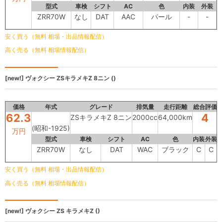
型式
車検
シフト
AC
色
内装
外装
ZRR70W
なし
DAT
AAC
パール
-
-
安く買う（無料 相場・出品情報配信）
高く売る（無料 相場情報配信）
[new!]
ヴォクシー
ZSキラメキZ 8ニン ()
価格
年式
グレード
排気量
走行距離
総合評価
62.3
4
ZSキラメキZ 8ニン
2000cc
64,000km
(昭和-1925)
万円
型式
車検
シフト
AC
色
内装
外装
ZRR70W
なし
DAT
WAC
ブラック
C
C
安く買う（無料 相場・出品情報配信）
高く売る（無料 相場情報配信）
[new!]
ヴォクシー
ZS キラメキZ ()