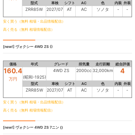
型式
車検
シフト
AC
色
内装
外装
ZRR85W
2027/07
AT
AC
ソノタ
-
-
安く買う（無料 相場・出品情報配信）
高く売る（無料 相場情報配信）
[new!]
ヴォクシー
4WD ZS ()
価格
年式
グレード
排気量
走行距離
総合評価
160.4
4
4WD ZS
2000cc
32,000km
(昭和-1925)
万円
型式
車検
シフト
AC
色
内装
外装
ZRR85W
2027/07
AT
AC
ソノタ
-
-
安く買う（無料 相場・出品情報配信）
高く売る（無料 相場情報配信）
[new!]
ヴォクシー
4WD ZS 7ニン ()