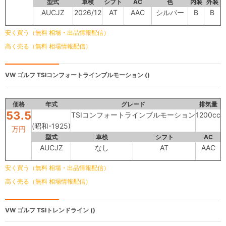
型式
車検
シフト
AC
色
内装
外装
AUCJZ
2026/12
AT
AAC
シルバー
B
B
安く買う（無料 相場・出品情報配信）
高く売る（無料 相場情報配信）
VW ゴルフ
TSIコンフォートラインブルモーション ()
価格
年式
グレード
排気量
53.5
TSIコンフォートラインブルモーション
1200cc
4
(昭和-1925)
万円
型式
車検
シフト
AC
AUCJZ
なし
AT
AAC
安く買う（無料 相場・出品情報配信）
高く売る（無料 相場情報配信）
VW ゴルフ
TSIトレンドライン ()