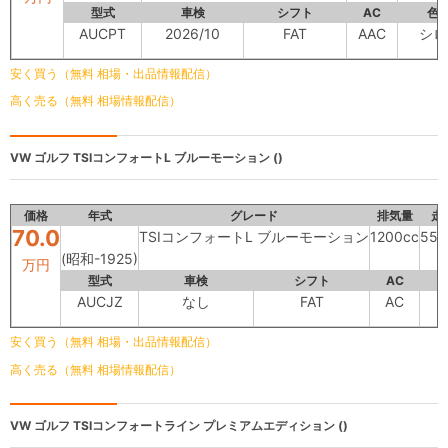
型式
車検
シフト
AC
色
AUCPT
2026/10
FAT
AAC
シロ
安く買う（無料 相場・出品情報配信）
高く売る（無料 相場情報配信）
VW ゴルフ
TSIコンフォートL ブルーモーション ()
価格
年式
グレード
排気量
走
70.0
TSIコンフォートL ブルーモーション
1200cc
55,
(昭和-1925)
万円
型式
車検
シフト
AC
AUCJZ
なし
FAT
AC
安く買う（無料 相場・出品情報配信）
高く売る（無料 相場情報配信）
VW ゴルフ
TSIコンフォートライン プレミアムエディション ()