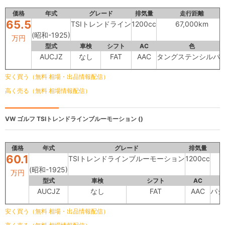
価格
年式
グレード
排気量
走行距離
65.5
TSIトレンドライン
1200cc
67,000km
(昭和-1925)
万円
型式
車検
シフト
AC
色
AUCJZ
なし
FAT
AAC
タングステンシルバ
安く買う（無料 相場・出品情報配信）
高く売る（無料 相場情報配信）
VW ゴルフ
TSIトレンドラインブルーモーション ()
価格
年式
グレード
排気量
60.1
TSIトレンドラインブルーモーション
1200cc
(昭和-1925)
万円
型式
車検
シフト
AC
AUCJZ
なし
FAT
AAC
パシ
安く買う（無料 相場・出品情報配信）