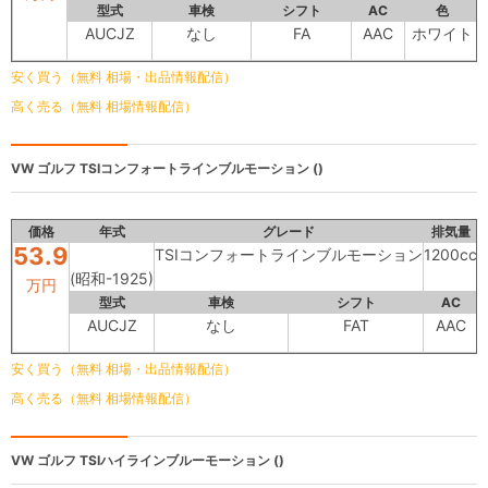
型式
車検
シフト
AC
色
AUCJZ
なし
FA
AAC
ホワイト
安く買う（無料 相場・出品情報配信）
高く売る（無料 相場情報配信）
VW ゴルフ
TSIコンフォートラインブルモーション ()
価格
年式
グレード
排気量
53.9
TSIコンフォートラインブルモーション
1200cc
6
(昭和-1925)
万円
型式
車検
シフト
AC
AUCJZ
なし
FAT
AAC
安く買う（無料 相場・出品情報配信）
高く売る（無料 相場情報配信）
VW ゴルフ
TSIハイラインブルーモーション ()