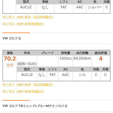
型式
車検
シフト
AC
色
内装
外
AUCJZ
なし
FAT
AAC
シルバー
C
安く買う（無料 相場・出品情報配信）
高く売る（無料 相場情報配信）
VW ゴルフ
()
価格
年式
グレード
排気量
走行距離
総合評価
70.2
4
1200cc
69,000km
(昭和-1925)
万円
型式
車検
シフト
AC
色
内装
外装
AUCJZ
なし
FAT
AAC
シロ
C
C
安く買う（無料 相場・出品情報配信）
高く売る（無料 相場情報配信）
VW ゴルフ
TSIトレンドLブルーMテクノロジ ()