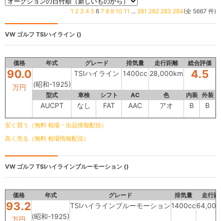
1
2
3
4
5
6
7
8
9
10
11
...
281
282
283
284
(全 5667 件)
VW ゴルフ
TSIハイライン ()
価格
年式
グレード
排気量
走行距離
総合評価
90.0
4.5
TSIハイライン
1400cc
28,000km
(昭和-1925)
万円
型式
車検
シフト
AC
色
内装
外装
AUCPT
なし
FAT
AAC
アオ
B
B
安く買う（無料 相場・出品情報配信）
高く売る（無料 相場情報配信）
VW ゴルフ
TSIハイラインブルーモーション ()
価格
年式
グレード
排気量
走行距
93.2
TSIハイラインブルーモーション
1400cc
64,00
(昭和-1925)
万円