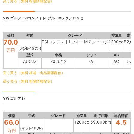
高く売る（無料 相場情報配信）
VW ゴルフ
TSIコンフォトLブルーMテクノロジ ()
価格
年式
グレード
排気量
走行
70.0
TSIコンフォトLブルーMテクノロジ
1200cc
52,0
(昭和-1925)
万円
型式
車検
シフト
AC
AUCJZ
2026/12
FAT
AC
シル
安く買う（無料 相場・出品情報配信）
高く売る（無料 相場情報配信）
VW ゴルフ
()
価格
年式
グレード
排気量
走行距離
総合評価
66.0
4.5
1200cc
59,000km
(昭和-1925)
万円