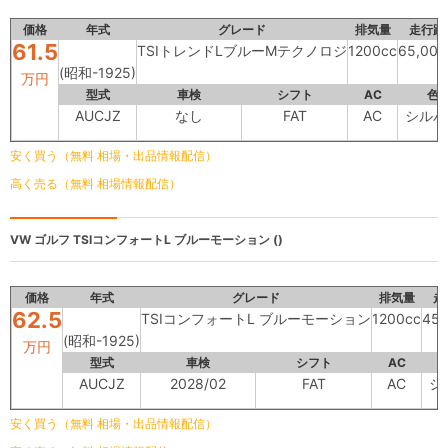
価格
年式
グレード
排気量
走行距
61.5
TSIトレンドLブルーMテクノロジ
1200cc
65,00
(昭和-1925)
万円
型式
車検
シフト
AC
色
AUCJZ
なし
FAT
AC
シルバ
安く買う（無料 相場・出品情報配信）
高く売る（無料 相場情報配信）
VW ゴルフ
TSIコンフォートL ブルーモーション ()
価格
年式
グレード
排気量
走
62.5
TSIコンフォートL ブルーモーション
1200cc
45,
(昭和-1925)
万円
型式
車検
シフト
AC
AUCJZ
2028/02
FAT
AC
シ
安く買う（無料 相場・出品情報配信）