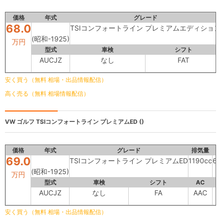
価格
年式
グレード
68.0
TSIコンフォートライン プレミアムエディション
(昭和-1925)
万円
型式
車検
シフト
AUCJZ
なし
FAT
安く買う（無料 相場・出品情報配信）
高く売る（無料 相場情報配信）
VW ゴルフ
TSIコンフォートライン プレミアムED ()
価格
年式
グレード
排気量
69.0
TSIコンフォートライン プレミアムED
1190cc
6
(昭和-1925)
万円
型式
車検
シフト
AC
AUCJZ
なし
FA
AAC
安く買う（無料 相場・出品情報配信）