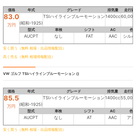
価格
年式
グレード
排気量
走行距
83.0
TSIハイラインブルーモーション
1400cc
60,00
(昭和-1925)
万円
型式
車検
シフト
AC
色
AUCPT
なし
FAT
AAC
シルバ
安く買う（無料 相場・出品情報配信）
高く売る（無料 相場情報配信）
VW ゴルフ
TSIハイラインブルーモーション ()
価格
年式
グレード
排気量
走行距
85.5
TSIハイラインブルーモーション
1400cc
55,00
(昭和-1925)
万円
型式
車検
シフト
AC
色
AUCPT
なし
AT
AAC
アオ
安く買う（無料 相場・出品情報配信）