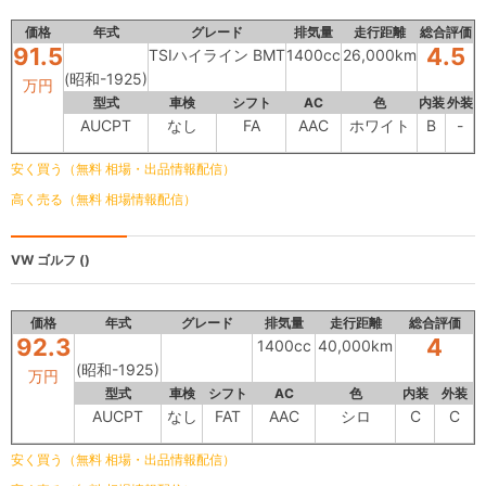
価格
年式
グレード
排気量
走行距離
総合評価
91.5
4.5
TSIハイライン BMT
1400cc
26,000km
(昭和-1925)
万円
型式
車検
シフト
AC
色
内装
外装
AUCPT
なし
FA
AAC
ホワイト
B
-
安く買う（無料 相場・出品情報配信）
高く売る（無料 相場情報配信）
VW ゴルフ
()
価格
年式
グレード
排気量
走行距離
総合評価
92.3
4
1400cc
40,000km
(昭和-1925)
万円
型式
車検
シフト
AC
色
内装
外装
AUCPT
なし
FAT
AAC
シロ
C
C
安く買う（無料 相場・出品情報配信）