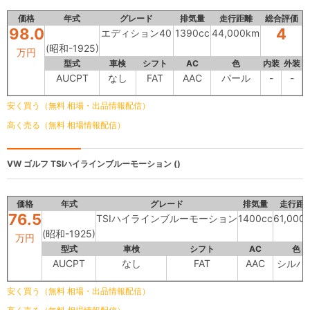
価格
年式
グレード
排気量
走行距離
総合評価
98.0
4
エディション40
1390cc
44,000km
(昭和-1925)
万円
型式
車検
シフト
AC
色
内装
外装
AUCPT
なし
FAT
AAC
パール
-
-
安く買う（無料 相場・出品情報配信）
高く売る（無料 相場情報配信）
VW ゴルフ
TSIハイラインブルーモーション ()
価格
年式
グレード
排気量
走行距
76.5
TSIハイラインブルーモーション
1400cc
61,000
(昭和-1925)
万円
型式
車検
シフト
AC
色
AUCPT
なし
FAT
AAC
シルバ
安く買う（無料 相場・出品情報配信）