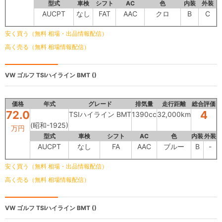
型式
車検
シフト
AC
色
内装
外装
AUCPT
なし
FAT
AAC
クロ
B
C
安く買う（無料 相場・出品情報配信）
高く売る（無料 相場情報配信）
VW ゴルフ
TSIハイライン BMT ()
価格
年式
グレード
排気量
走行距離
総合評価
72.0
4
TSIハイライン BMT
1390cc
32,000km
(昭和-1925)
万円
型式
車検
シフト
AC
色
内装
外装
AUCPT
なし
FA
AAC
ブルー
B
-
安く買う（無料 相場・出品情報配信）
高く売る（無料 相場情報配信）
VW ゴルフ
TSIハイライン BMT ()