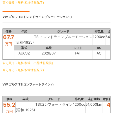
高く売る（無料 相場情報配信）
VW ゴルフ
TSIトレンドラインブルーモーション ()
価格
年式
グレード
排気量
走
67.7
TSIトレンドラインブルーモーション
1200cc
64,
(昭和-1925)
万円
型式
車検
シフト
AC
AUCJZ
2026/07
FAT
AC
安く買う（無料 相場・出品情報配信）
高く売る（無料 相場情報配信）
VW ゴルフ
TSIコンフォートライン ()
価格
年式
グレード
排気量
走行距離
総合評
55.2
4
TSIコンフォートライン
1200cc
51,000km
(昭和-1925)
万円