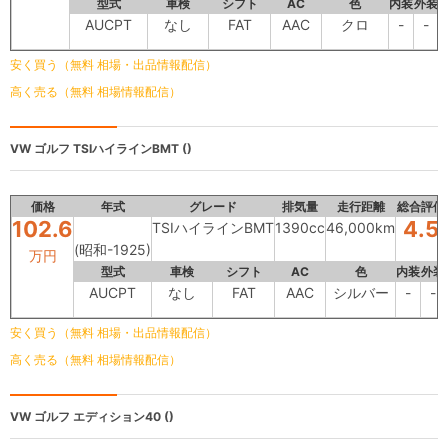
型式
車検
シフト
AC
色
内装
外装
AUCPT
なし
FAT
AAC
クロ
-
-
安く買う（無料 相場・出品情報配信）
高く売る（無料 相場情報配信）
VW ゴルフ
TSIハイラインBMT ()
価格
年式
グレード
排気量
走行距離
総合評価
102.6
4.5
TSIハイラインBMT
1390cc
46,000km
(昭和-1925)
万円
型式
車検
シフト
AC
色
内装
外装
AUCPT
なし
FAT
AAC
シルバー
-
-
安く買う（無料 相場・出品情報配信）
高く売る（無料 相場情報配信）
VW ゴルフ
エディション40 ()