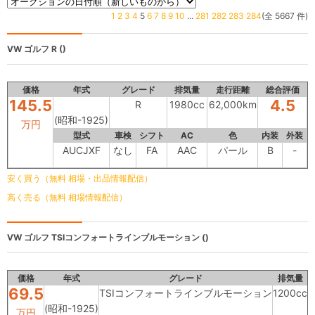
1
2
3
4
5
6
7
8
9
10
...
281
282
283
284
(全 5667 件)
VW ゴルフ
R ()
価格
年式
グレード
排気量
走行距離
総合評価
145.5
4.5
R
1980cc
62,000km
(昭和-1925)
万円
型式
車検
シフト
AC
色
内装
外装
AUCJXF
なし
FA
AAC
パール
B
-
安く買う（無料 相場・出品情報配信）
高く売る（無料 相場情報配信）
VW ゴルフ
TSIコンフォートラインブルモーション ()
価格
年式
グレード
排気量
69.5
TSIコンフォートラインブルモーション
1200cc
4
(昭和-1925)
万円