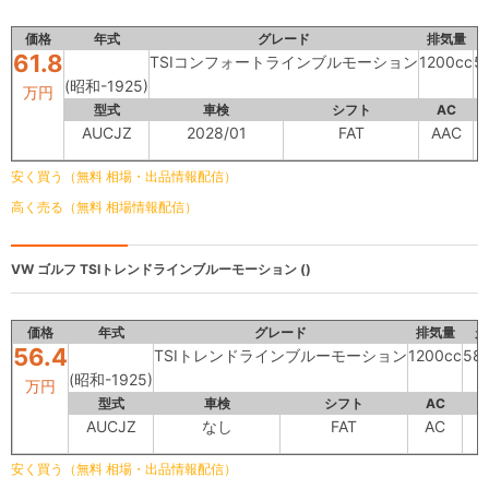
価格
年式
グレード
排気量
61.8
TSIコンフォートラインブルモーション
1200cc
5
(昭和-1925)
万円
型式
車検
シフト
AC
AUCJZ
2028/01
FAT
AAC
安く買う（無料 相場・出品情報配信）
高く売る（無料 相場情報配信）
VW ゴルフ
TSIトレンドラインブルーモーション ()
価格
年式
グレード
排気量
走
56.4
TSIトレンドラインブルーモーション
1200cc
58
(昭和-1925)
万円
型式
車検
シフト
AC
AUCJZ
なし
FAT
AC
安く買う（無料 相場・出品情報配信）