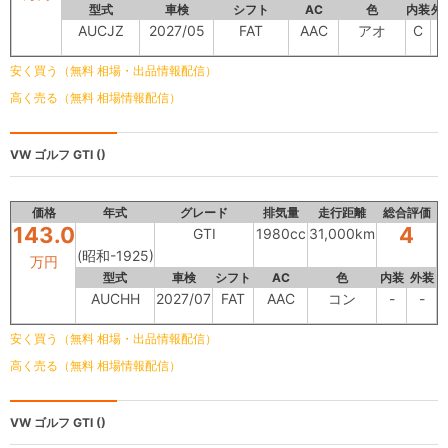
型式
車検
シフト
AC
色
内装
外
AUCJZ
2027/05
FAT
AAC
アオ
C
C
安く買う（無料 相場・出品情報配信）
高く売る（無料 相場情報配信）
VW ゴルフ
GTI ()
価格
年式
グレード
排気量
走行距離
総合評価
143.0
4
GTI
1980cc
31,000km
(昭和-1925)
万円
型式
車検
シフト
AC
色
内装
外装
AUCHH
2027/07
FAT
AAC
コン
-
-
安く買う（無料 相場・出品情報配信）
高く売る（無料 相場情報配信）
VW ゴルフ
GTI ()