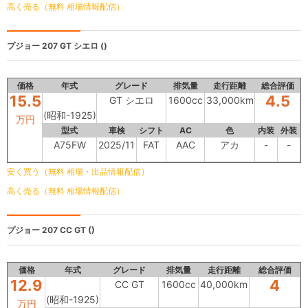
高く売る（無料 相場情報配信）
プジョー 207
GT シエロ ()
価格
年式
グレード
排気量
走行距離
総合評価
15.5
4.5
GT シエロ
1600cc
33,000km
(昭和-1925)
万円
型式
車検
シフト
AC
色
内装
外装
A75FW
2025/11
FAT
AAC
アカ
-
-
安く買う（無料 相場・出品情報配信）
高く売る（無料 相場情報配信）
プジョー 207
CC GT ()
価格
年式
グレード
排気量
走行距離
総合評価
12.9
4
CC GT
1600cc
40,000km
(昭和-1925)
万円