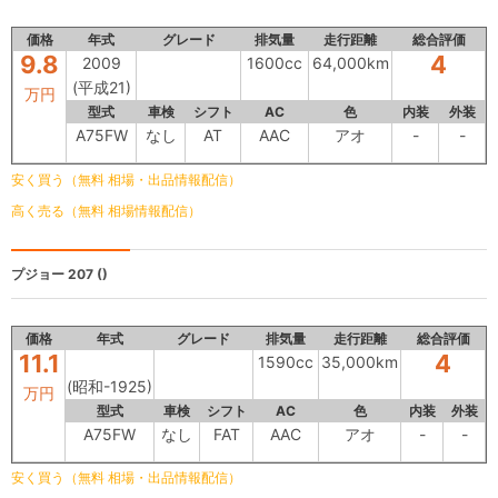
価格
年式
グレード
排気量
走行距離
総合評価
9.8
4
2009
1600cc
64,000km
(平成21)
万円
型式
車検
シフト
AC
色
内装
外装
A75FW
なし
AT
AAC
アオ
-
-
安く買う（無料 相場・出品情報配信）
高く売る（無料 相場情報配信）
プジョー 207
()
価格
年式
グレード
排気量
走行距離
総合評価
11.1
4
1590cc
35,000km
(昭和-1925)
万円
型式
車検
シフト
AC
色
内装
外装
A75FW
なし
FAT
AAC
アオ
-
-
安く買う（無料 相場・出品情報配信）