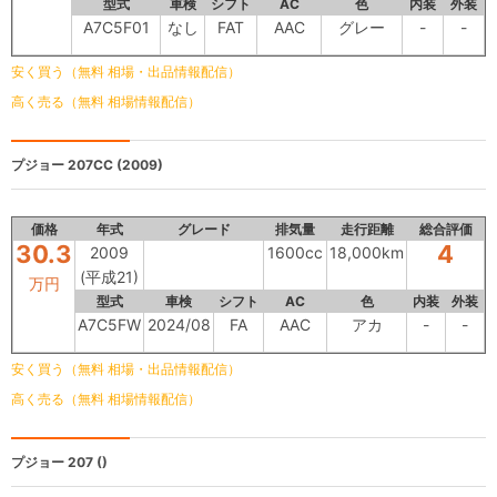
型式
車検
シフト
AC
色
内装
外装
A7C5F01
なし
FAT
AAC
グレー
-
-
安く買う（無料 相場・出品情報配信）
高く売る（無料 相場情報配信）
プジョー 207CC
(2009)
価格
年式
グレード
排気量
走行距離
総合評価
30.3
4
2009
1600cc
18,000km
(平成21)
万円
型式
車検
シフト
AC
色
内装
外装
A7C5FW
2024/08
FA
AAC
アカ
-
-
安く買う（無料 相場・出品情報配信）
高く売る（無料 相場情報配信）
プジョー 207
()