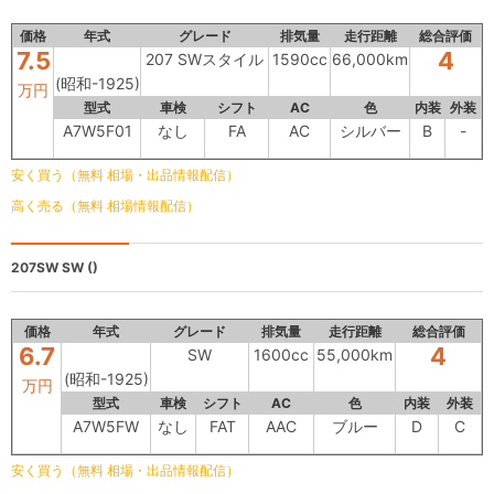
価格
年式
グレード
排気量
走行距離
総合評価
7.5
4
207 SWスタイル
1590cc
66,000km
(昭和-1925)
万円
型式
車検
シフト
AC
色
内装
外装
A7W5F01
なし
FA
AC
シルバー
B
-
安く買う（無料 相場・出品情報配信）
高く売る（無料 相場情報配信）
207SW
SW ()
価格
年式
グレード
排気量
走行距離
総合評価
6.7
4
SW
1600cc
55,000km
(昭和-1925)
万円
型式
車検
シフト
AC
色
内装
外装
A7W5FW
なし
FAT
AAC
ブルー
D
C
安く買う（無料 相場・出品情報配信）