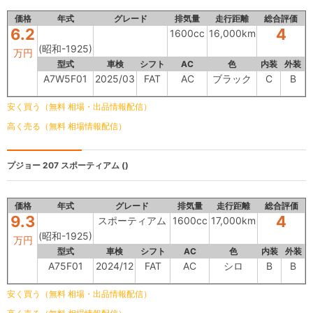
価格
年式
グレード
排気量
走行距離
総合評価
6.2
4
1600cc
16,000km
(昭和-1925)
万円
型式
車検
シフト
AC
色
内装
外装
A7W5F01
2025/03
FAT
AC
ブラック
C
B
安く買う（無料 相場・出品情報配信）
高く売る（無料 相場情報配信）
プジョー 207
スポーティアム ()
価格
年式
グレード
排気量
走行距離
総合評価
9.3
4
スポーティアム
1600cc
17,000km
(昭和-1925)
万円
型式
車検
シフト
AC
色
内装
外装
A75F01
2024/12
FAT
AC
シロ
B
B
安く買う（無料 相場・出品情報配信）