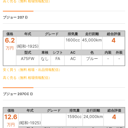
高く売る（無料 相場情報配信）
プジョー 207
()
価格
年式
グレード
排気量
走行距離
総合評価
6.2
4
1600cc
45,000km
(昭和-1925)
万円
型式
車検
シフト
AC
色
内装
外装
A75FW
なし
FA
AC
ブルー
-
-
安く買う（無料 相場・出品情報配信）
高く売る（無料 相場情報配信）
プジョー 207CC
()
価格
年式
グレード
排気量
走行距離
総合評価
12.6
4
1590cc
24,000km
(昭和-1925)
万円