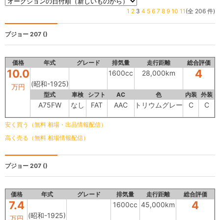
1
2
3
4
5
6
7
8
9
10
11
(全 206 件)
プジョー 207
()
価格
年式
グレード
排気量
走行距離
総合評価
10.0
4
1600cc
28,000km
(昭和-1925)
万円
型式
車検
シフト
AC
色
内装
外装
A75FW
なし
FAT
AAC
トリウムグレー
C
C
安く買う（無料 相場・出品情報配信）
高く売る（無料 相場情報配信）
プジョー 207
()
価格
年式
グレード
排気量
走行距離
総合評価
7.4
4
1600cc
45,000km
(昭和-1925)
万円