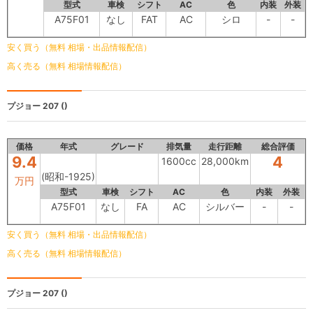
型式
車検
シフト
AC
色
内装
外装
A75F01
なし
FAT
AC
シロ
-
-
安く買う（無料 相場・出品情報配信）
高く売る（無料 相場情報配信）
プジョー 207
()
価格
年式
グレード
排気量
走行距離
総合評価
9.4
4
1600cc
28,000km
(昭和-1925)
万円
型式
車検
シフト
AC
色
内装
外装
A75F01
なし
FA
AC
シルバー
-
-
安く買う（無料 相場・出品情報配信）
高く売る（無料 相場情報配信）
プジョー 207
()