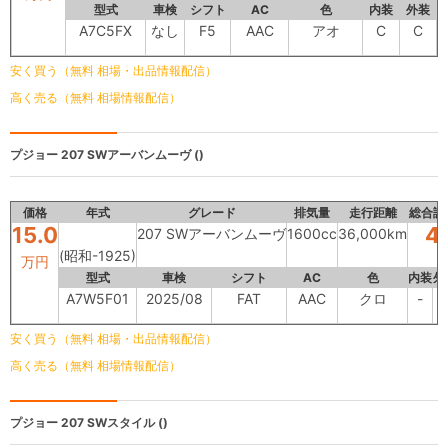
型式
車検
シフト
AC
色
内装
外装
A7C5FX
なし
F5
AAC
アオ
C
C
安く買う（無料 相場・出品情報配信）
高く売る（無料 相場情報配信）
プジョー
207 SWアーバンムーヴ ()
価格
年式
グレード
排気量
走行距離
総合評
15.0
4
207 SWアーバンムーヴ
1600cc
36,000km
(昭和-1925)
万円
型式
車検
シフト
AC
色
内装
外
A7W5F01
2025/08
FAT
AAC
クロ
-
-
安く買う（無料 相場・出品情報配信）
高く売る（無料 相場情報配信）
プジョー
207 SWスタイル ()