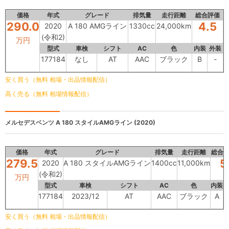
価格
年式
グレード
排気量
走行距離
総合評価
290.0
4.5
2020
A 180 AMGライン
1330cc
24,000km
(令和2)
万円
型式
車検
シフト
AC
色
内装
外装
177184
なし
AT
AAC
ブラック
B
-
安く買う（無料 相場・出品情報配信）
高く売る（無料 相場情報配信）
メルセデスベンツ
A 180 スタイルAMGライン (2020)
価格
年式
グレード
排気量
走行距離
総合
279.5
5
2020
A 180 スタイルAMGライン
1400cc
11,000km
(令和2)
万円
型式
車検
シフト
AC
色
内装
177184
2023/12
AT
AAC
ブラック
A
安く買う（無料 相場・出品情報配信）