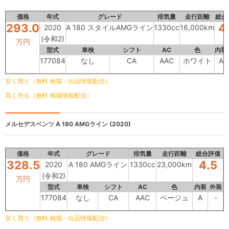
価格
年式
グレード
排気量
走行距離
総合
293.0
4
2020
A 180 スタイルAMGライン
1330cc
16,000km
(令和2)
万円
型式
車検
シフト
AC
色
内装
177084
なし
CA
AAC
ホワイト
A
安く買う（無料 相場・出品情報配信）
高く売る（無料 相場情報配信）
メルセデスベンツ
A 180 AMGライン (2020)
価格
年式
グレード
排気量
走行距離
総合評価
328.5
4.5
2020
A 180 AMGライン
1330cc
23,000km
(令和2)
万円
型式
車検
シフト
AC
色
内装
外装
177084
なし
CA
AAC
ベージュ
A
-
安く買う（無料 相場・出品情報配信）