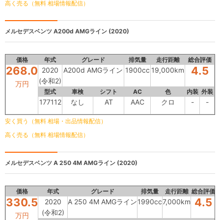
高く売る（無料 相場情報配信）
メルセデスベンツ
A200d AMGライン (2020)
価格
年式
グレード
排気量
走行距離
総合評価
268.0
4.5
2020
A200d AMGライン
1900cc
19,000km
(令和2)
万円
型式
車検
シフト
AC
色
内装
外装
177112
なし
AT
AAC
クロ
-
-
安く買う（無料 相場・出品情報配信）
高く売る（無料 相場情報配信）
メルセデスベンツ
A 250 4M AMGライン (2020)
価格
年式
グレード
排気量
走行距離
総合評価
330.5
4.5
2020
A 250 4M AMGライン
1990cc
7,000km
(令和2)
万円