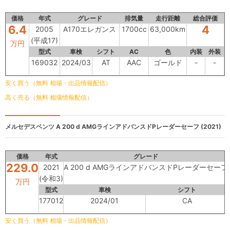
価格
年式
グレード
排気量
走行距離
総合評価
6.4
4
2005
A170エレガンス
1700cc
63,000km
(平成17)
万円
型式
車検
シフト
AC
色
内装
外装
169032
2024/03
AT
AAC
ゴールド
-
-
安く買う（無料 相場・出品情報配信）
高く売る（無料 相場情報配信）
メルセデスベンツ
A 200 d AMGラインアドバンスドPレーダーセーフ (2021)
価格
年式
グレード
229.0
2021
A 200 d AMGラインアドバンスドPレーダーセーフ
(令和3)
万円
型式
車検
シフト
177012
2024/01
CA
安く買う（無料 相場・出品情報配信）