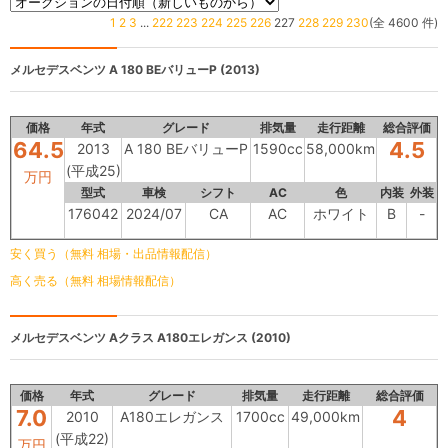
1
2
3
...
222
223
224
225
226
227
228
229
230
(全 4600 件)
メルセデスベンツ
A 180 BEバリューP (2013)
価格
年式
グレード
排気量
走行距離
総合評価
64.5
4.5
2013
A 180 BEバリューP
1590cc
58,000km
(平成25)
万円
型式
車検
シフト
AC
色
内装
外装
176042
2024/07
CA
AC
ホワイト
B
-
安く買う（無料 相場・出品情報配信）
高く売る（無料 相場情報配信）
メルセデスベンツ Aクラス
A180エレガンス (2010)
価格
年式
グレード
排気量
走行距離
総合評価
7.0
4
2010
A180エレガンス
1700cc
49,000km
(平成22)
万円