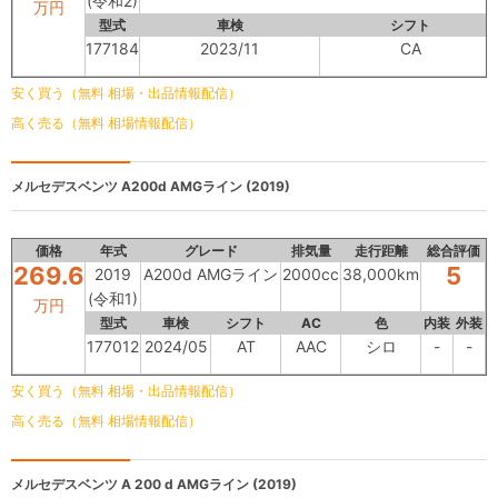
(令和2)
万円
型式
車検
シフト
177184
2023/11
CA
安く買う（無料 相場・出品情報配信）
高く売る（無料 相場情報配信）
メルセデスベンツ
A200d AMGライン (2019)
価格
年式
グレード
排気量
走行距離
総合評価
269.6
5
2019
A200d AMGライン
2000cc
38,000km
(令和1)
万円
型式
車検
シフト
AC
色
内装
外装
177012
2024/05
AT
AAC
シロ
-
-
安く買う（無料 相場・出品情報配信）
高く売る（無料 相場情報配信）
メルセデスベンツ
A 200 d AMGライン (2019)