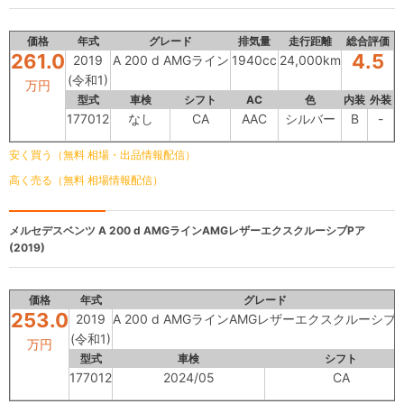
価格
年式
グレード
排気量
走行距離
総合評価
261.0
4.5
2019
A 200 d AMGライン
1940cc
24,000km
(令和1)
万円
型式
車検
シフト
AC
色
内装
外装
177012
なし
CA
AAC
シルバー
B
-
安く買う（無料 相場・出品情報配信）
高く売る（無料 相場情報配信）
メルセデスベンツ
A 200 d AMGラインAMGレザーエクスクルーシブPア
(2019)
価格
年式
グレード
253.0
2019
A 200 d AMGラインAMGレザーエクスクルーシブ
(令和1)
万円
型式
車検
シフト
177012
2024/05
CA