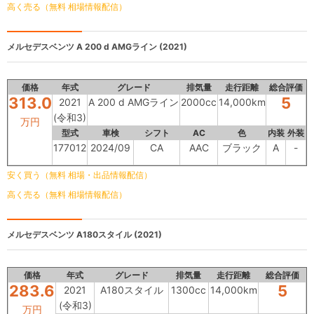
高く売る（無料 相場情報配信）
メルセデスベンツ
A 200 d AMGライン (2021)
価格
年式
グレード
排気量
走行距離
総合評価
313.0
5
2021
A 200 d AMGライン
2000cc
14,000km
(令和3)
万円
型式
車検
シフト
AC
色
内装
外装
177012
2024/09
CA
AAC
ブラック
A
-
安く買う（無料 相場・出品情報配信）
高く売る（無料 相場情報配信）
メルセデスベンツ
A180スタイル (2021)
価格
年式
グレード
排気量
走行距離
総合評価
283.6
5
2021
A180スタイル
1300cc
14,000km
(令和3)
万円