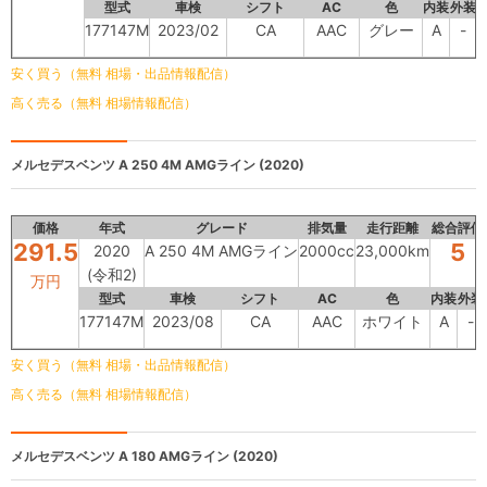
型式
車検
シフト
AC
色
内装
外装
177147M
2023/02
CA
AAC
グレー
A
-
安く買う（無料 相場・出品情報配信）
高く売る（無料 相場情報配信）
メルセデスベンツ
A 250 4M AMGライン (2020)
価格
年式
グレード
排気量
走行距離
総合評価
291.5
5
2020
A 250 4M AMGライン
2000cc
23,000km
(令和2)
万円
型式
車検
シフト
AC
色
内装
外装
177147M
2023/08
CA
AAC
ホワイト
A
-
安く買う（無料 相場・出品情報配信）
高く売る（無料 相場情報配信）
メルセデスベンツ
A 180 AMGライン (2020)