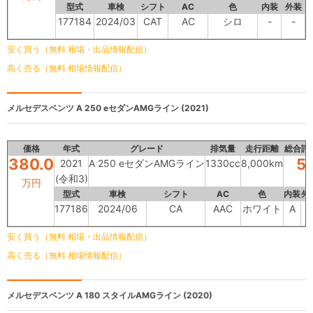
型式
車検
シフト
AC
色
内装
外装
177184
2024/03
CAT
AC
シロ
-
-
安く買う（無料 相場・出品情報配信）
高く売る（無料 相場情報配信）
メルセデスベンツ
A 250 eセダンAMGライン (2021)
価格
年式
グレード
排気量
走行距離
総合評
380.0
5
2021
A 250 eセダンAMGライン
1330cc
8,000km
(令和3)
万円
型式
車検
シフト
AC
色
内装
外
177186
2024/06
CA
AAC
ホワイト
A
-
安く買う（無料 相場・出品情報配信）
高く売る（無料 相場情報配信）
メルセデスベンツ
A 180 スタイルAMGライン (2020)