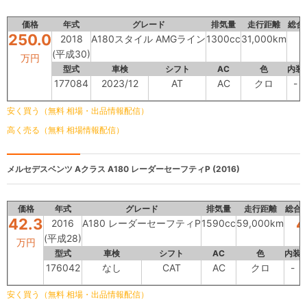
価格
年式
グレード
排気量
走行距離
総合
250.0
2018
A180スタイル AMGライン
1300cc
31,000km
(平成30)
万円
型式
車検
シフト
AC
色
内装
177084
2023/12
AT
AC
クロ
-
安く買う（無料 相場・出品情報配信）
高く売る（無料 相場情報配信）
メルセデスベンツ Aクラス
A180 レーダーセーフティP (2016)
価格
年式
グレード
排気量
走行距離
総合
42.3
4
2016
A180 レーダーセーフティP
1590cc
59,000km
(平成28)
万円
型式
車検
シフト
AC
色
内装
176042
なし
CAT
AC
クロ
-
安く買う（無料 相場・出品情報配信）