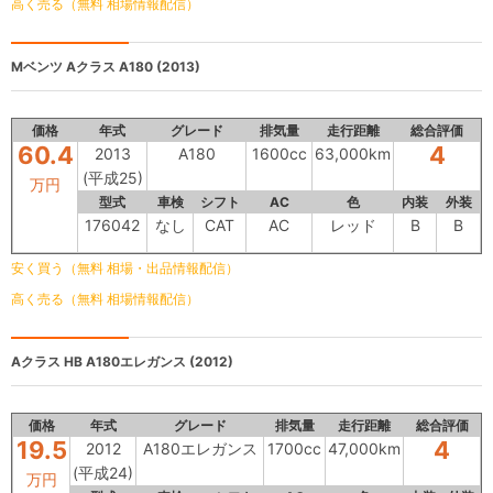
高く売る（無料 相場情報配信）
Mベンツ Aクラス
A180 (2013)
価格
年式
グレード
排気量
走行距離
総合評価
60.4
4
2013
A180
1600cc
63,000km
(平成25)
万円
型式
車検
シフト
AC
色
内装
外装
176042
なし
CAT
AC
レッド
B
B
安く買う（無料 相場・出品情報配信）
高く売る（無料 相場情報配信）
Aクラス HB
A180エレガンス (2012)
価格
年式
グレード
排気量
走行距離
総合評価
19.5
4
2012
A180エレガンス
1700cc
47,000km
(平成24)
万円