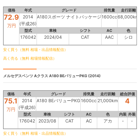
価格
年式
グレード
排気量
走行距離
72.9
2014
A180スポーツ ナイトパッケージ
1600cc
68,000km
(平成26)
万円
型式
車検
シフト
AC
色
176042
2024/04
CAT
AAC
シロ
安く買う（無料 相場・出品情報配信）
高く売る（無料 相場情報配信）
メルセデスベンツ Aクラス
A180 BEバリューPKG (2014)
価格
年式
グレード
排気量
走行距離
総合評価
75.1
4
2014
A180 BEバリューPKG
1600cc
21,000km
(平成26)
万円
型式
車検
シフト
AC
色
内装
外装
176042
2023/08
CAT
AC
アカ
-
-
安く買う（無料 相場・出品情報配信）