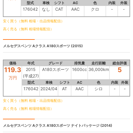
型式
車検
シフト
AC
色
内装
外装
176042
なし
CAT
AAC
クロ
-
-
安く買う（無料 相場・出品情報配信）
高く売る（無料 相場情報配信）
メルセデスベンツ Aクラス
A180スポーツ (2015)
価格
年式
グレード
排気量
走行距離
総合評価
119.3
5
2015
A180スポーツ
1600cc
36,000km
(平成27)
万円
型式
車検
シフト
AC
色
内装
外装
176042
2024/04
AT
AAC
シロ
-
-
安く買う（無料 相場・出品情報配信）
高く売る（無料 相場情報配信）
メルセデスベンツ Aクラス
A180スポーツ ナイトパッケージ (2014)