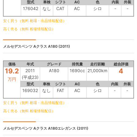
型式
車検
シフト
AC
色
内装
外装
176042
なし
CAT
AC
シロ
-
-
安く買う（無料 相場・出品情報配信）
高く売る（無料 相場情報配信）
メルセデスベンツ Aクラス
A180 (2011)
価格
年式
グレード
排気量
走行距離
総合評価
19.2
4
2011
A180
1690cc
21,000km
(平成23)
万円
型式
車検
シフト
AC
色
内装
外装
169032
なし
FAT
AC
シロ
-
-
安く買う（無料 相場・出品情報配信）
高く売る（無料 相場情報配信）
メルセデスベンツ Aクラス
A180エレガンス (2011)