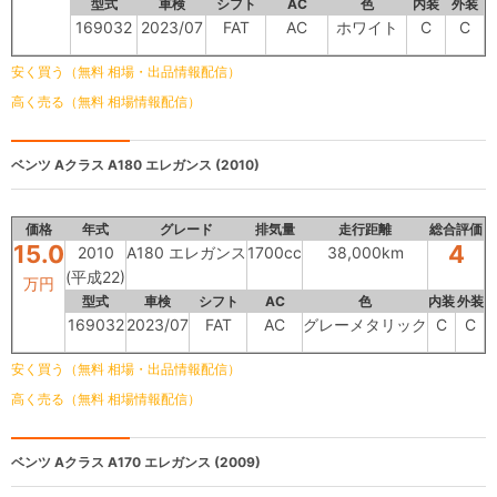
型式
車検
シフト
AC
色
内装
外装
169032
2023/07
FAT
AC
ホワイト
C
C
安く買う（無料 相場・出品情報配信）
高く売る（無料 相場情報配信）
ベンツ Aクラス
A180 エレガンス (2010)
価格
年式
グレード
排気量
走行距離
総合評価
15.0
4
2010
A180 エレガンス
1700cc
38,000km
(平成22)
万円
型式
車検
シフト
AC
色
内装
外装
169032
2023/07
FAT
AC
グレーメタリック
C
C
安く買う（無料 相場・出品情報配信）
高く売る（無料 相場情報配信）
ベンツ Aクラス
A170 エレガンス (2009)