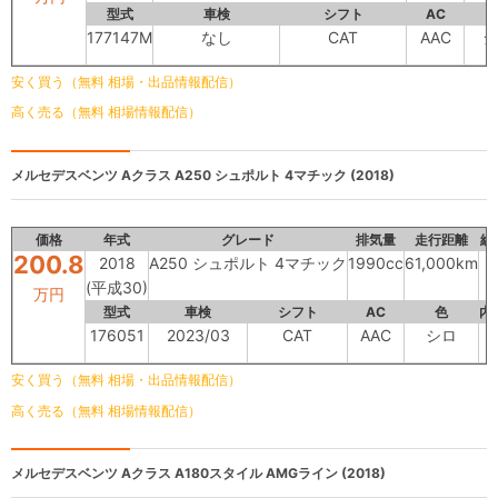
型式
車検
シフト
AC
177147M
なし
CAT
AAC
シ
安く買う（無料 相場・出品情報配信）
高く売る（無料 相場情報配信）
メルセデスベンツ Aクラス
A250 シュポルト 4マチック (2018)
価格
年式
グレード
排気量
走行距離
総
200.8
2018
A250 シュポルト 4マチック
1990cc
61,000km
(平成30)
万円
型式
車検
シフト
AC
色
内
176051
2023/03
CAT
AAC
シロ
-
安く買う（無料 相場・出品情報配信）
高く売る（無料 相場情報配信）
メルセデスベンツ Aクラス
A180スタイル AMGライン (2018)