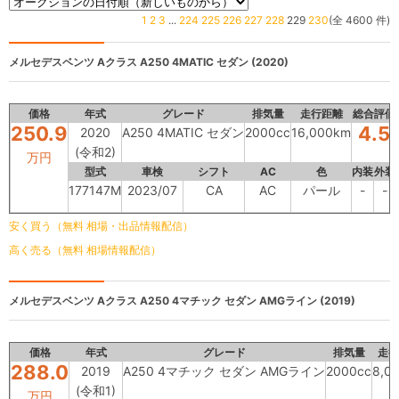
1
2
3
...
224
225
226
227
228
229
230
(全 4600 件)
メルセデスベンツ Aクラス
A250 4MATIC セダン (2020)
価格
年式
グレード
排気量
走行距離
総合評価
250.9
4.5
2020
A250 4MATIC セダン
2000cc
16,000km
(令和2)
万円
型式
車検
シフト
AC
色
内装
外装
177147M
2023/07
CA
AC
パール
-
-
安く買う（無料 相場・出品情報配信）
高く売る（無料 相場情報配信）
メルセデスベンツ Aクラス
A250 4マチック セダン AMGライン (2019)
価格
年式
グレード
排気量
走行
288.0
2019
A250 4マチック セダン AMGライン
2000cc
8,0
(令和1)
万円