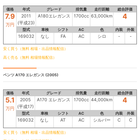
価格
年式
グレード
排気量
走行距離
総合評価
7.9
4
2011
A180エレガンス
1700cc
63,000km
(平成23)
万円
型式
車検
シフト
AC
色
内装
外装
169032
なし
FA
AC
シロ
-
-
安く買う（無料 相場・出品情報配信）
高く売る（無料 相場情報配信）
ベンツ
A170 エレガンス (2005)
価格
年式
グレード
排気量
走行距離
総合評価
5.1
4
2005
A170 エレガンス
1700cc
44,000km
(平成17)
万円
型式
車検
シフト
AC
色
内装
外装
169032
なし
AT
AC
シルバー
C
C
安く買う（無料 相場・出品情報配信）