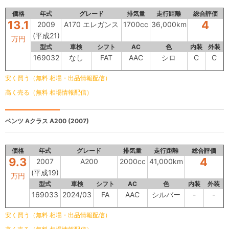
価格
年式
グレード
排気量
走行距離
総合評価
13.1
4
2009
A170 エレガンス
1700cc
36,000km
(平成21)
万円
型式
車検
シフト
AC
色
内装
外装
169032
なし
FAT
AAC
シロ
C
C
安く買う（無料 相場・出品情報配信）
高く売る（無料 相場情報配信）
ベンツ Aクラス
A200 (2007)
価格
年式
グレード
排気量
走行距離
総合評価
9.3
4
2007
A200
2000cc
41,000km
(平成19)
万円
型式
車検
シフト
AC
色
内装
外装
169033
2024/03
FA
AAC
シルバー
-
-
安く買う（無料 相場・出品情報配信）