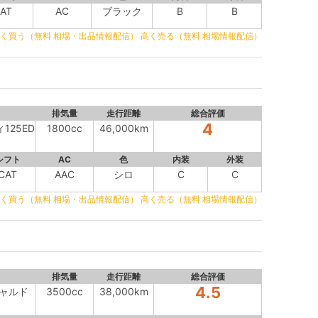
AT
AC
ブラック
B
B
く買う（無料 相場・出品情報配信）
高く売る（無料 相場情報配信）
排気量
走行距離
総合評価
4
ィ125ED
1800cc
46,000km
シフト
AC
色
内装
外装
CAT
AAC
シロ
C
C
く買う（無料 相場・出品情報配信）
高く売る（無料 相場情報配信）
排気量
走行距離
総合評価
4.5
ギャルド
3500cc
38,000km