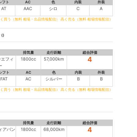
シフト
AC
色
内装
外装
AT
AAC
シロ
C
A
く買う（無料 相場・出品情報配信）
高く売る（無料 相場情報配信）
()
排気量
走行距離
総合評価
4
ルーエフィ
1800cc
57,000km
ー
シフト
AC
色
内装
外装
FAT
AC
シルバー
B
B
く買う（無料 相場・出品情報配信）
高く売る（無料 相場情報配信）
排気量
走行距離
総合評価
4
フィアバン
1800cc
68,000km