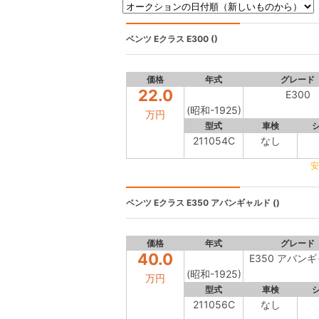
ベンツ Eクラス
E300 ()
価格
年式
グレード
22.0
E300
(昭和-1925)
万円
型式
車検
211054C
なし
安
ベンツ Eクラス
E350 アバンギャルド ()
価格
年式
グレード
40.0
E350 アバン
(昭和-1925)
万円
型式
車検
211056C
なし