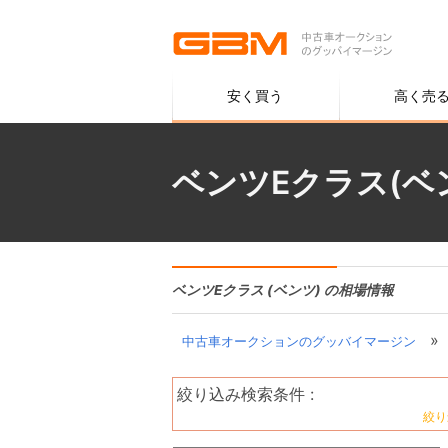
安く買う
高く売
ベンツEクラス(ベ
ベンツEクラス (ベンツ) の相場情報
»
中古車オークションのグッバイマージン
絞り込み検索条件 :
絞り