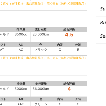
く買う（無料 相場・出品情報配信）
高く売る（無料 相場情報配信）
排気量
走行距離
総合評価
4.5
ギャルド
3500cc
20,000km
シフト
AC
色
内装
外装
AT
AC
ブラック
C
B
く買う（無料 相場・出品情報配信）
高く売る（無料 相場情報配信）
排気量
走行距離
総合評価
4
ギャルド
5000cc
56,000km
シフト
AC
色
内装
外装
AT
AAC
グリーン
C
C