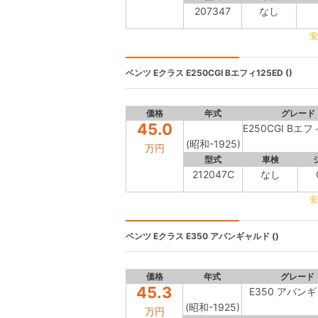
207347
なし
安
ベンツ Eクラス
E250CGI Bエフィ125ED ()
価格
年式
グレード
45.0
E250CGI Bエフ
(昭和-1925)
万円
型式
車検
212047C
なし
安
ベンツ Eクラス
E350 アバンギャルド ()
価格
年式
グレード
45.3
E350 アバン
(昭和-1925)
万円