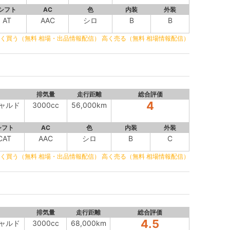
シフト
AC
色
内装
外装
AT
AAC
シロ
B
B
く買う（無料 相場・出品情報配信）
高く売る（無料 相場情報配信）
排気量
走行距離
総合評価
4
ギャルド
3000cc
56,000km
シフト
AC
色
内装
外装
CAT
AAC
シロ
B
C
く買う（無料 相場・出品情報配信）
高く売る（無料 相場情報配信）
排気量
走行距離
総合評価
4.5
ギャルド
3000cc
68,000km