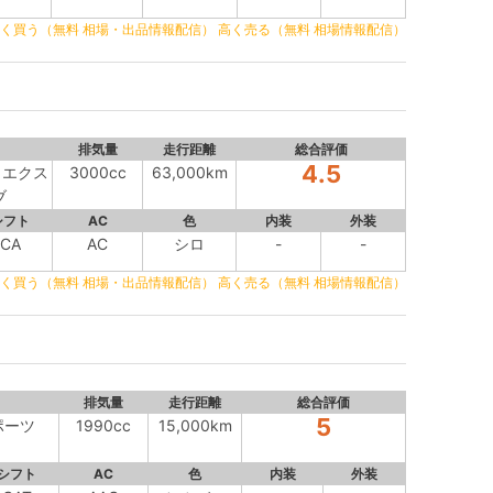
く買う（無料 相場・出品情報配信）
高く売る（無料 相場情報配信）
排気量
走行距離
総合評価
4.5
クエクス
3000cc
63,000km
ブ
シフト
AC
色
内装
外装
CA
AC
シロ
-
-
く買う（無料 相場・出品情報配信）
高く売る（無料 相場情報配信）
排気量
走行距離
総合評価
5
スポーツ
1990cc
15,000km
シフト
AC
色
内装
外装