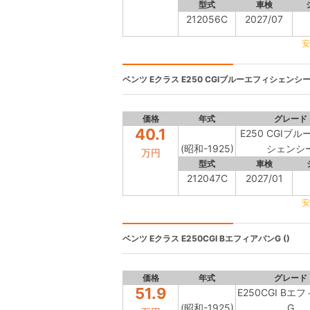
型式
車検
212056C
2027/07
安
ベンツ Eクラス
E250 CGIブルーエフィシェンシー 
価格
年式
グレード
40.1
E250 CGIブ
(昭和-1925)
シェンシ
万円
型式
車検
212047C
2027/01
安
ベンツ Eクラス
E250CGI BエフィアバンG ()
価格
年式
グレード
51.9
E250CGI Bエ
(昭和-1925)
G