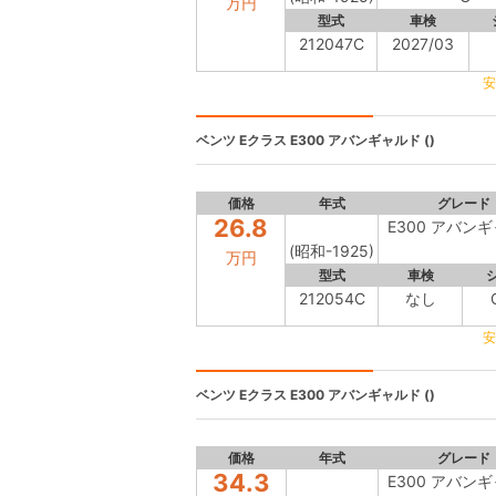
万円
型式
車検
212047C
2027/03
安
ベンツ Eクラス
E300 アバンギャルド ()
価格
年式
グレード
26.8
E300 アバン
(昭和-1925)
万円
型式
車検
212054C
なし
安
ベンツ Eクラス
E300 アバンギャルド ()
価格
年式
グレード
34.3
E300 アバン