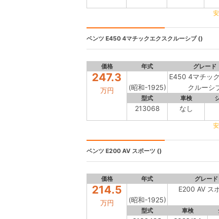
安
ベンツ
E450 4マチックエクスクルーシブ ()
価格
年式
グレード
247.3
E450 4マチッ
(昭和-1925)
クルーシ
万円
型式
車検
213068
なし
安
ベンツ
E200 AV スポーツ ()
価格
年式
グレード
214.5
E200 AV 
(昭和-1925)
万円
型式
車検