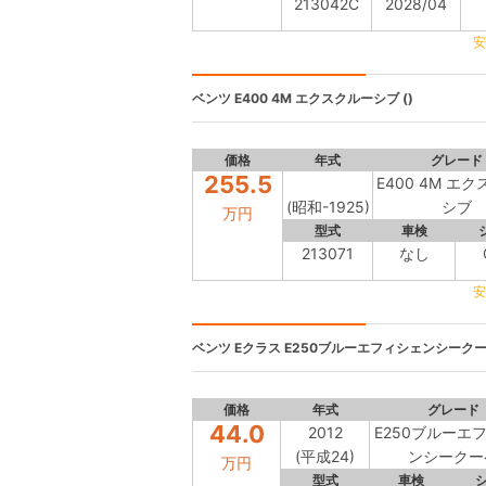
213042C
2028/04
安
ベンツ
E400 4M エクスクルーシブ ()
価格
年式
グレード
255.5
E400 4M エ
(昭和-1925)
シブ
万円
型式
車検
213071
なし
安
ベンツ Eクラス
E250ブルーエフィシェンシークーペ 
価格
年式
グレード
44.0
2012
E250ブルーエ
(平成24)
ンシークー
万円
型式
車検