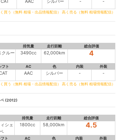
CAT
AAC
シルバー
-
-
く買う（無料 相場・出品情報配信）
高く売る（無料 相場情報配信）
排気量
走行距離
総合評価
4
クスクルー
3490cc
62,000km
シフト
AC
色
内装
外装
CAT
AAC
シルバー
-
-
く買う（無料 相場・出品情報配信）
高く売る（無料 相場情報配信）
(2012)
排気量
走行距離
総合評価
4.5
フィシェ
1800cc
58,000km
ペ
シフト
AC
色
内装
外装