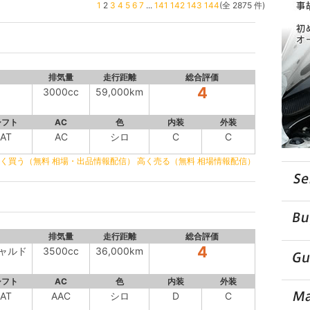
1
2
3
4
5
6
7
...
141
142
143
144
(全 2875 件)
排気量
走行距離
総合評価
4
3000cc
59,000km
シフト
AC
色
内装
外装
AT
AC
シロ
C
C
く買う（無料 相場・出品情報配信）
高く売る（無料 相場情報配信）
排気量
走行距離
総合評価
4
ギャルド
3500cc
36,000km
シフト
AC
色
内装
外装
AT
AAC
シロ
D
C