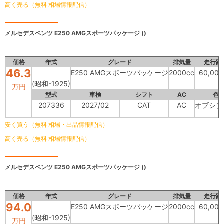
高く売る（無料 相場情報配信）
メルセデスベンツ
E250 AMGスポーツパッケージ ()
価格
年式
グレード
排気量
走行距
46.3
E250 AMGスポーツパッケージ
2000cc
60,00
(昭和-1925)
万円
型式
車検
シフト
AC
色
207336
2027/02
CAT
AC
オブシデ
安く買う（無料 相場・出品情報配信）
高く売る（無料 相場情報配信）
メルセデスベンツ
E250 AMGスポーツパッケージ ()
価格
年式
グレード
排気量
走行距
94.0
E250 AMGスポーツパッケージ
2000cc
60,00
(昭和-1925)
万円