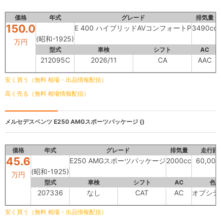
価格
年式
グレード
排気量
150.0
E 400 ハイブリッドAVコンフォートP
3490cc
(昭和-1925)
万円
型式
車検
シフト
AC
212095C
2026/11
CA
AAC
安く買う（無料 相場・出品情報配信）
高く売る（無料 相場情報配信）
メルセデスベンツ
E250 AMGスポーツパッケージ ()
価格
年式
グレード
排気量
走行距
45.6
E250 AMGスポーツパッケージ
2000cc
60,00
(昭和-1925)
万円
型式
車検
シフト
AC
色
207336
なし
CAT
AC
オプシデ
安く買う（無料 相場・出品情報配信）