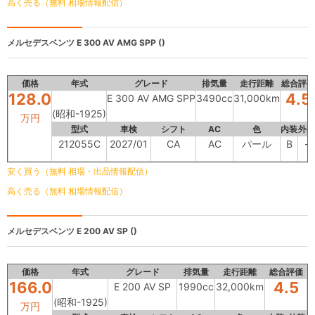
高く売る（無料 相場情報配信）
メルセデスベンツ
E 300 AV AMG SPP ()
価格
年式
グレード
排気量
走行距離
総合評価
128.0
4.5
E 300 AV AMG SPP
3490cc
31,000km
(昭和-1925)
万円
型式
車検
シフト
AC
色
内装
外装
212055C
2027/01
CA
AC
パール
B
-
安く買う（無料 相場・出品情報配信）
高く売る（無料 相場情報配信）
メルセデスベンツ
E 200 AV SP ()
価格
年式
グレード
排気量
走行距離
総合評価
166.0
4.5
E 200 AV SP
1990cc
32,000km
(昭和-1925)
万円