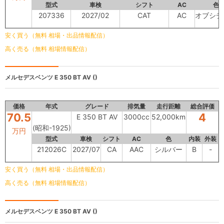
型式
車検
シフト
AC
色
207336
2027/02
CAT
AC
オブシデ
安く買う（無料 相場・出品情報配信）
高く売る（無料 相場情報配信）
メルセデスベンツ
E 350 BT AV ()
価格
年式
グレード
排気量
走行距離
総合評価
70.5
4
E 350 BT AV
3000cc
52,000km
(昭和-1925)
万円
型式
車検
シフト
AC
色
内装
外装
212026C
2027/07
CA
AAC
シルバー
B
-
安く買う（無料 相場・出品情報配信）
高く売る（無料 相場情報配信）
メルセデスベンツ
E 350 BT AV ()