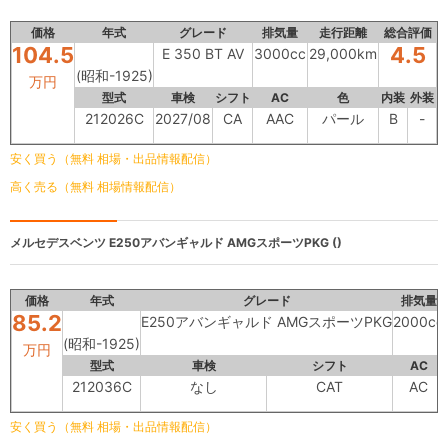
価格
年式
グレード
排気量
走行距離
総合評価
104.5
4.5
E 350 BT AV
3000cc
29,000km
(昭和-1925)
万円
型式
車検
シフト
AC
色
内装
外装
212026C
2027/08
CA
AAC
パール
B
-
安く買う（無料 相場・出品情報配信）
高く売る（無料 相場情報配信）
メルセデスベンツ
E250アバンギャルド AMGスポーツPKG ()
価格
年式
グレード
排気量
85.2
E250アバンギャルド AMGスポーツPKG
2000cc
(昭和-1925)
万円
型式
車検
シフト
AC
212036C
なし
CAT
AC
安く買う（無料 相場・出品情報配信）