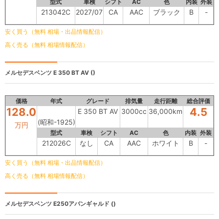
型式
車検
シフト
AC
色
内装
外装
213042C
2027/07
CA
AAC
ブラック
B
-
安く買う（無料 相場・出品情報配信）
高く売る（無料 相場情報配信）
メルセデスベンツ
E 350 BT AV ()
価格
年式
グレード
排気量
走行距離
総合評価
128.0
4.5
E 350 BT AV
3000cc
36,000km
(昭和-1925)
万円
型式
車検
シフト
AC
色
内装
外装
212026C
なし
CA
AAC
ホワイト
B
-
安く買う（無料 相場・出品情報配信）
高く売る（無料 相場情報配信）
メルセデスベンツ
E250アバンギャルド ()