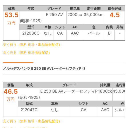
価格
年式
グレード
排気量
走行距離
総合評価
53.5
4.5
E 250 AV
2000cc
35,000km
(昭和-1925)
万円
型式
車検
シフト
AC
色
内装
外装
212036C
なし
CA
AAC
パール
B
-
安く買う（無料 相場・出品情報配信）
高く売る（無料 相場情報配信）
メルセデスベンツ
E 250 BE AVレーダーセフティP ()
価格
年式
グレード
排気量
走行距
46.5
E 250 BE AVレーダーセフティP
1800cc
45,000
(昭和-1925)
万円
型式
車検
シフト
AC
色
212047C
なし
CA
AAC
シルバ
安く買う（無料 相場・出品情報配信）