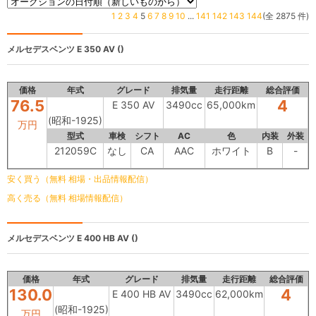
1
2
3
4
5
6
7
8
9
10
...
141
142
143
144
(全 2875 件)
メルセデスベンツ
E 350 AV ()
価格
年式
グレード
排気量
走行距離
総合評価
76.5
4
E 350 AV
3490cc
65,000km
(昭和-1925)
万円
型式
車検
シフト
AC
色
内装
外装
212059C
なし
CA
AAC
ホワイト
B
-
安く買う（無料 相場・出品情報配信）
高く売る（無料 相場情報配信）
メルセデスベンツ
E 400 HB AV ()
価格
年式
グレード
排気量
走行距離
総合評価
130.0
4
E 400 HB AV
3490cc
62,000km
(昭和-1925)
万円