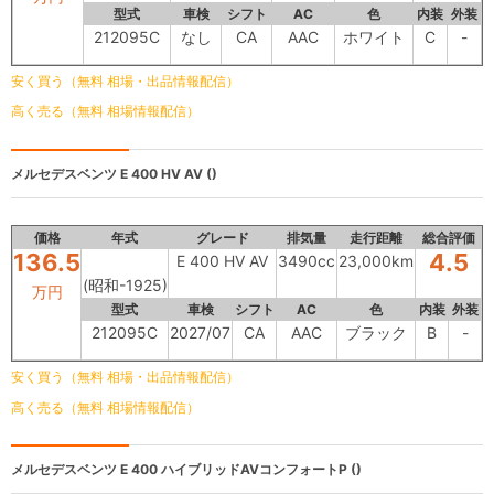
型式
車検
シフト
AC
色
内装
外装
212095C
なし
CA
AAC
ホワイト
C
-
安く買う（無料 相場・出品情報配信）
高く売る（無料 相場情報配信）
メルセデスベンツ
E 400 HV AV ()
価格
年式
グレード
排気量
走行距離
総合評価
136.5
4.5
E 400 HV AV
3490cc
23,000km
(昭和-1925)
万円
型式
車検
シフト
AC
色
内装
外装
212095C
2027/07
CA
AAC
ブラック
B
-
安く買う（無料 相場・出品情報配信）
高く売る（無料 相場情報配信）
メルセデスベンツ
E 400 ハイブリッドAVコンフォートP ()