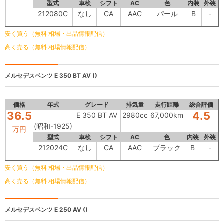
型式
車検
シフト
AC
色
内装
外装
212080C
なし
CA
AAC
パール
B
-
安く買う（無料 相場・出品情報配信）
高く売る（無料 相場情報配信）
メルセデスベンツ
E 350 BT AV ()
価格
年式
グレード
排気量
走行距離
総合評価
36.5
4.5
E 350 BT AV
2980cc
67,000km
(昭和-1925)
万円
型式
車検
シフト
AC
色
内装
外装
212024C
なし
CA
AAC
ブラック
B
-
安く買う（無料 相場・出品情報配信）
高く売る（無料 相場情報配信）
メルセデスベンツ
E 250 AV ()