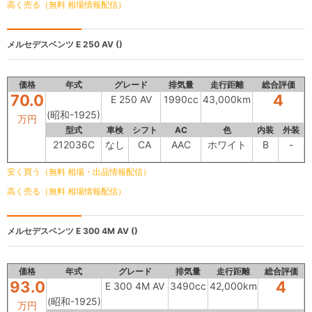
高く売る（無料 相場情報配信）
メルセデスベンツ
E 250 AV ()
価格
年式
グレード
排気量
走行距離
総合評価
70.0
4
E 250 AV
1990cc
43,000km
(昭和-1925)
万円
型式
車検
シフト
AC
色
内装
外装
212036C
なし
CA
AAC
ホワイト
B
-
安く買う（無料 相場・出品情報配信）
高く売る（無料 相場情報配信）
メルセデスベンツ
E 300 4M AV ()
価格
年式
グレード
排気量
走行距離
総合評価
93.0
4
E 300 4M AV
3490cc
42,000km
(昭和-1925)
万円