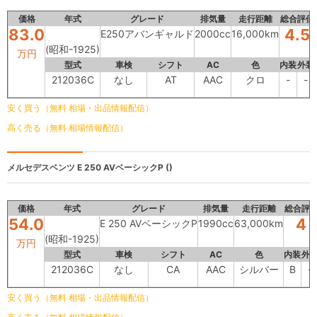
価格
年式
グレード
排気量
走行距離
総合評価
83.0
4.5
E250アバンギャルド
2000cc
16,000km
(昭和-1925)
万円
型式
車検
シフト
AC
色
内装
外装
212036C
なし
AT
AAC
クロ
-
-
安く買う（無料 相場・出品情報配信）
高く売る（無料 相場情報配信）
メルセデスベンツ
E 250 AVベーシックP ()
価格
年式
グレード
排気量
走行距離
総合評
54.0
4
E 250 AVベーシックP
1990cc
63,000km
(昭和-1925)
万円
型式
車検
シフト
AC
色
内装
外
212036C
なし
CA
AAC
シルバー
B
-
安く買う（無料 相場・出品情報配信）