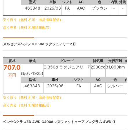
型式
車検
シフト
AC
色
内装
外装
463348
2026/03
FA
AAC
ブラウン
-
-
安く買う（無料 相場・出品情報配信）
高く売る（無料 相場情報配信）
メルセデスベンツ
G 350d ラグジュアリーP ()
価格
年式
グレード
排気量
走行距離
総
707.0
G 350d ラグジュアリーP
2980cc
31,000km
(昭和-1925)
万円
型式
車検
シフト
AC
色
内
463348
2025/06
FA
AAC
シルバー
B
安く買う（無料 相場・出品情報配信）
高く売る（無料 相場情報配信）
ベンツGクラス5D 4WD
G400dマヌファクトゥーアプログラム 4WD ()