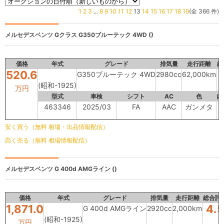
1
2
3
...
8
9
10
11
12
13
14
15
16
17
18
19
(全 366 件)
メルセデスベンツ Gクラス
G350ブルーテック 4WD ()
価格
年式
グレード
排気量
走行距離
総
520.6
G350ブルーテック 4WD
2980cc
62,000km
(昭和-1925)
万円
型式
車検
シフト
AC
色
内
463346
2025/03
FA
AAC
ガンメタ
-
安く買う（無料 相場・出品情報配信）
高く売る（無料 相場情報配信）
メルセデスベンツ
G 400d AMGライン ()
価格
年式
グレード
排気量
走行距離
総合評
1,871.0
4.5
G 400d AMGライン
2920cc
2,000km
(昭和-1925)
万円