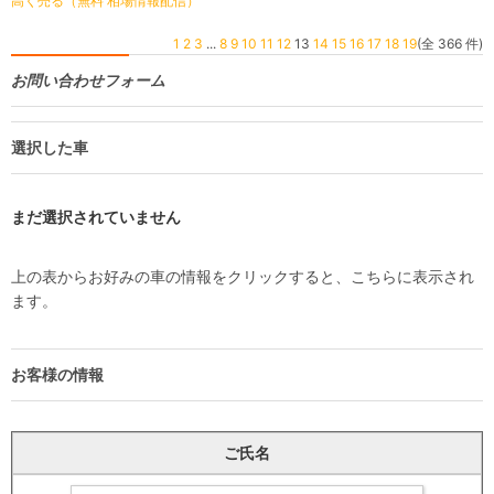
高く売る（無料 相場情報配信）
1
2
3
...
8
9
10
11
12
13
14
15
16
17
18
19
(全 366 件)
お問い合わせフォーム
選択した車
まだ選択されていません
上の表からお好みの車の情報をクリックすると、こちらに表示され
ます。
お客様の情報
ご氏名