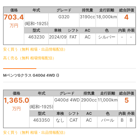
価格
年式
グレード
排気量
走行距離
総合評価
703.4
4
G320
3190cc
18,000km
(昭和-1925)
万円
型式
車検
シフト
AC
色
内装
外装
463230
2024/09
FAT
AC
シルバー
-
-
安く買う（無料 相場・出品情報配信）
高く売る（無料 相場情報配信）
MベンツGクラス
G400d 4WD ()
価格
年式
グレード
排気量
走行距離
総合評価
1,365.0
5
G400d 4WD
2900cc
11,000km
(昭和-1925)
万円
型式
車検
シフト
AC
色
内装
外装
463350
なし
CAT
AC
パール
B
B
安く買う（無料 相場・出品情報配信）