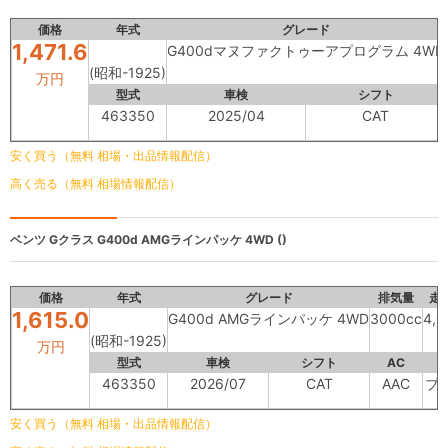
価格
年式
グレード
1,471.6
G400dマヌファクトゥーアプログラム 4WD
(昭和-1925)
万円
型式
車検
シフト
463350
2025/04
CAT
安く買う（無料 相場・出品情報配信）
高く売る（無料 相場情報配信）
ベンツ Gクラス
G400d AMGラインパッケ 4WD ()
価格
年式
グレード
排気量
走
1,615.0
G400d AMGラインパッケ 4WD
3000cc
4,
(昭和-1925)
万円
型式
車検
シフト
AC
463350
2026/07
CAT
AAC
ブ
安く買う（無料 相場・出品情報配信）