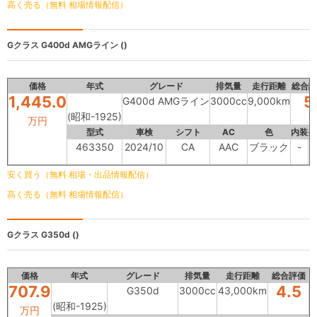
高く売る（無料 相場情報配信）
Gクラス
G400d AMGライン ()
価格
年式
グレード
排気量
走行距離
総合評
1,445.0
5
G400d AMGライン
3000cc
9,000km
(昭和-1925)
万円
型式
車検
シフト
AC
色
内装
外
463350
2024/10
CA
AAC
ブラック
-
安く買う（無料 相場・出品情報配信）
高く売る（無料 相場情報配信）
Gクラス
G350d ()
価格
年式
グレード
排気量
走行距離
総合評価
707.9
4.5
G350d
3000cc
43,000km
(昭和-1925)
万円