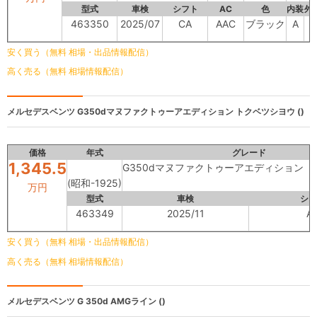
型式
車検
シフト
AC
色
内装
外
463350
2025/07
CA
AAC
ブラック
A
-
安く買う（無料 相場・出品情報配信）
高く売る（無料 相場情報配信）
メルセデスベンツ
G350dマヌファクトゥーアエディション トクベツシヨウ ()
価格
年式
グレード
1,345.5
G350dマヌファクトゥーアエディション 
(昭和-1925)
万円
型式
車検
シフ
463349
2025/11
A
安く買う（無料 相場・出品情報配信）
高く売る（無料 相場情報配信）
メルセデスベンツ
G 350d AMGライン ()