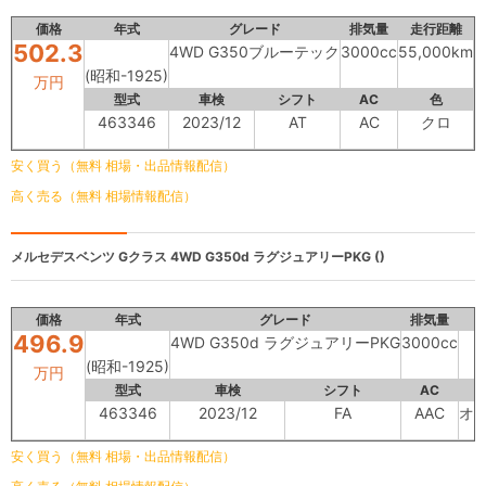
価格
年式
グレード
排気量
走行距離
502.3
4WD G350ブルーテック
3000cc
55,000km
(昭和-1925)
万円
型式
車検
シフト
AC
色
463346
2023/12
AT
AC
クロ
安く買う（無料 相場・出品情報配信）
高く売る（無料 相場情報配信）
メルセデスベンツ Gクラス
4WD G350d ラグジュアリーPKG ()
価格
年式
グレード
排気量
496.9
4WD G350d ラグジュアリーPKG
3000cc
(昭和-1925)
万円
型式
車検
シフト
AC
463346
2023/12
FA
AAC
オ
安く買う（無料 相場・出品情報配信）