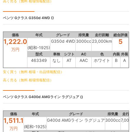
高く売る（無料 相場情報配信）
ベンツ Gクラス
G350d 4WD ()
価格
年式
グレード
排気量
走行距離
総合評価
1,222.0
5
G350d 4WD
3000cc
23,000km
(昭和-1925)
万円
型式
車検
シフト
AC
色
内装
外装
463349
なし
AT
AAC
ホワイト
B
A
安く買う（無料 相場・出品情報配信）
高く売る（無料 相場情報配信）
ベンツ Gクラス
G400d AMGライン ラグジュア ()
価格
年式
グレード
排気量
走行
1,511.1
G400d AMGライン ラグジュア
3000cc
7,00
(昭和-1925)
万円