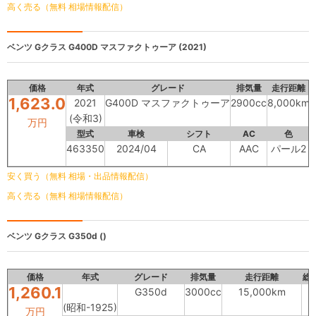
高く売る（無料 相場情報配信）
ベンツ Gクラス
G400D マスファクトゥーア (2021)
価格
年式
グレード
排気量
走行距離
1,623.0
2021
G400D マスファクトゥーア
2900cc
8,000km
(令和3)
万円
型式
車検
シフト
AC
色
463350
2024/04
CA
AAC
パール2
安く買う（無料 相場・出品情報配信）
高く売る（無料 相場情報配信）
ベンツ Gクラス
G350d ()
価格
年式
グレード
排気量
走行距離
総
1,260.1
G350d
3000cc
15,000km
(昭和-1925)
万円