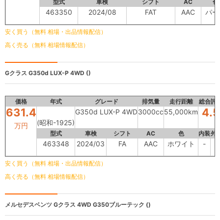
型式
車検
シフト
AC
色
463350
2024/08
FAT
AAC
パー
安く買う（無料 相場・出品情報配信）
高く売る（無料 相場情報配信）
Gクラス
G350d LUX-P 4WD ()
価格
年式
グレード
排気量
走行距離
総合評
631.4
4.5
G350d LUX-P 4WD
3000cc
55,000km
(昭和-1925)
万円
型式
車検
シフト
AC
色
内装
外
463348
2024/03
FA
AAC
ホワイト
-
-
安く買う（無料 相場・出品情報配信）
高く売る（無料 相場情報配信）
メルセデスベンツ Gクラス
4WD G350ブルーテック ()