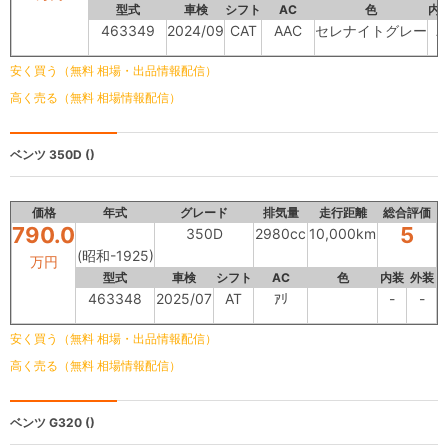
型式
車検
シフト
AC
色
内
463349
2024/09
CAT
AAC
セレナイトグレー
A
安く買う（無料 相場・出品情報配信）
高く売る（無料 相場情報配信）
ベンツ
350D ()
価格
年式
グレード
排気量
走行距離
総合評価
790.0
5
350D
2980cc
10,000km
(昭和-1925)
万円
型式
車検
シフト
AC
色
内装
外装
463348
2025/07
AT
ｱﾘ
-
-
安く買う（無料 相場・出品情報配信）
高く売る（無料 相場情報配信）
ベンツ
G320 ()