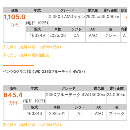
価格
年式
グレード
排気量
走行距離
総合
1,105.0
4
G 350d AMGライン
2920cc
49,000km
(昭和-1925)
万円
型式
車検
シフト
AC
色
内装
463349
2025/06
CA
AAC
グレー
A
安く買う（無料 相場・出品情報配信）
高く売る（無料 相場情報配信）
ベンツGクラス5D 4WD
G350ブルーテック 4WD ()
価格
年式
グレード
排気量
走行距離
645.4
G350ブルーテック 4WD
3000cc
24,000km
(昭和-1925)
万円
型式
車検
シフト
AC
色
463346
2025/01
AT
AAC
ブラック
安く買う（無料 相場・出品情報配信）