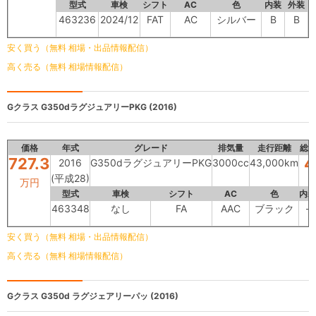
型式
車検
シフト
AC
色
内装
外装
463236
2024/12
FAT
AC
シルバー
B
B
安く買う（無料 相場・出品情報配信）
高く売る（無料 相場情報配信）
Gクラス
G350dラグジュアリーPKG (2016)
価格
年式
グレード
排気量
走行距離
総
727.3
4
2016
G350dラグジュアリーPKG
3000cc
43,000km
(平成28)
万円
型式
車検
シフト
AC
色
内装
463348
なし
FA
AAC
ブラック
-
安く買う（無料 相場・出品情報配信）
高く売る（無料 相場情報配信）
Gクラス
G350d ラグジェアリーパッ (2016)