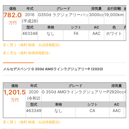
価格
年式
グレード
排気量
走行距離
総
782.0
2016
G350d ラグジェアリーパッ
3000cc
19,000km
(平成28)
万円
型式
車検
シフト
AC
色
内
463348
なし
FA
AAC
ホワイト
-
安く買う（無料 相場・出品情報配信）
高く売る（無料 相場情報配信）
メルセデスベンツ
G 350d AMGラインラグジュアリーP (2020)
価格
年式
グレード
排気量
1,201.5
2020
G 350d AMGラインラグジュアリーP
2920cc
4
(令和2)
万円
型式
車検
シフト
AC
463349
なし
CA
AAC
安く買う（無料 相場・出品情報配信）