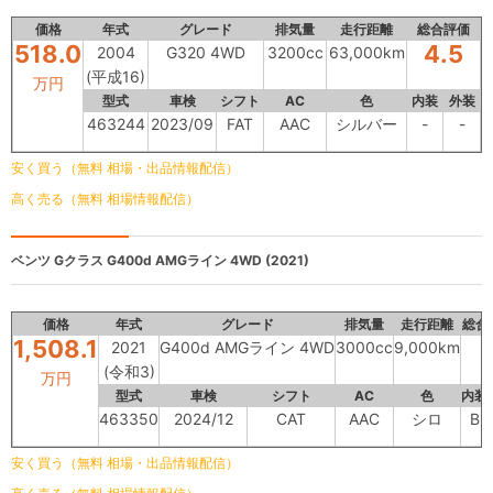
価格
年式
グレード
排気量
走行距離
総合評価
518.0
4.5
2004
G320 4WD
3200cc
63,000km
(平成16)
万円
型式
車検
シフト
AC
色
内装
外装
463244
2023/09
FAT
AAC
シルバー
-
-
安く買う（無料 相場・出品情報配信）
高く売る（無料 相場情報配信）
ベンツ Gクラス
G400d AMGライン 4WD (2021)
価格
年式
グレード
排気量
走行距離
総合
1,508.1
2021
G400d AMGライン 4WD
3000cc
9,000km
(令和3)
万円
型式
車検
シフト
AC
色
内装
463350
2024/12
CAT
AAC
シロ
B
安く買う（無料 相場・出品情報配信）