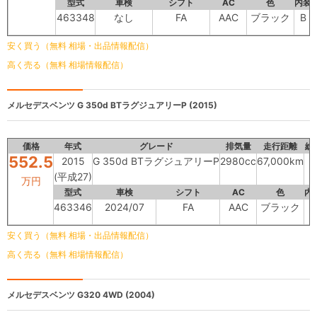
型式
車検
シフト
AC
色
内装
463348
なし
FA
AAC
ブラック
B
安く買う（無料 相場・出品情報配信）
高く売る（無料 相場情報配信）
メルセデスベンツ
G 350d BTラグジュアリーP (2015)
価格
年式
グレード
排気量
走行距離
総
552.5
2015
G 350d BTラグジュアリーP
2980cc
67,000km
(平成27)
万円
型式
車検
シフト
AC
色
内
463346
2024/07
FA
AAC
ブラック
B
安く買う（無料 相場・出品情報配信）
高く売る（無料 相場情報配信）
メルセデスベンツ
G320 4WD (2004)