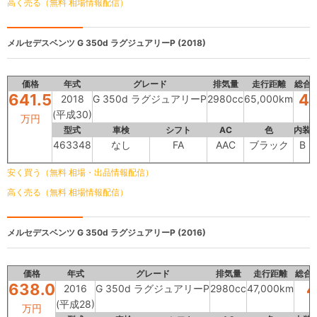
高く売る（無料 相場情報配信）
メルセデスベンツ
G 350d ラグジュアリーP (2018)
価格
年式
グレード
排気量
走行距離
総合
641.5
4.
2018
G 350d ラグジュアリーP
2980cc
65,000km
(平成30)
万円
型式
車検
シフト
AC
色
内装
463348
なし
FA
AAC
ブラック
B
安く買う（無料 相場・出品情報配信）
高く売る（無料 相場情報配信）
メルセデスベンツ
G 350d ラグジュアリーP (2016)
価格
年式
グレード
排気量
走行距離
総合
638.0
4
2016
G 350d ラグジュアリーP
2980cc
47,000km
(平成28)
万円