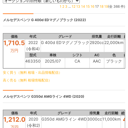
1
2
3
...
12
13
14
15
16
17
18
19
(全 366 件)
メルセデスベンツ
G 400d EDマグノブラック (2022)
価格
年式
グレード
排気量
走行距離
総
1,710.5
2022
G 400d EDマグノブラック
2920cc
22,000km
(令和4)
万円
型式
車検
シフト
AC
色
内
463350
2025/07
CA
AAC
ブラック
安く買う（無料 相場・出品情報配信）
高く売る（無料 相場情報配信）
メルセデスベンツ
G350d AMGライン 4WD (2020)
価格
年式
グレード
排気量
走行距離
総合
1,212.0
4
2020
G350d AMGライン 4WD
3000cc
11,000km
(令和2)
万円