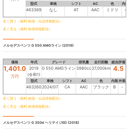
型式
車検
シフト
AC
色
内装
463369
なし
AT
AAC
ミドリ
-
安く買う（無料 相場・出品情報配信）
高く売る（無料 相場情報配信）
メルセデスベンツ
G 550 AMGライン (2019)
価格
年式
グレード
排気量
走行距離
総合評価
1,401.0
4.5
2019
G 550 AMGライン
3980cc
27,000km
(令和1)
万円
型式
車検
シフト
AC
色
内装
外装
463260
2024/07
CA
AAC
ブラック
B
-
安く買う（無料 相場・出品情報配信）
高く売る（無料 相場情報配信）
メルセデスベンツ
G 350d ヘリテイジED (2018)