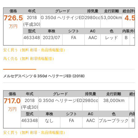
価格
年式
グレード
排気量
走行距離
総合評価
726.5
4.5
2018
G 350d ヘリテイジED
2980cc
53,000km
(平成30)
万円
型式
車検
シフト
AC
色
内装
外装
463348
2023/07
FA
AAC
レッド
B
-
安く買う（無料 相場・出品情報配信）
高く売る（無料 相場情報配信）
メルセデスベンツ
G 350d ヘリテージED (2018)
価格
年式
グレード
排気量
走行距離
総合
717.0
2018
G 350d ヘリテージED
2980cc
38,000km
(平成30)
万円
型式
車検
シフト
AC
色
内装
463348
なし
FA
AAC
ブルーブラック
B
安く買う（無料 相場・出品情報配信）