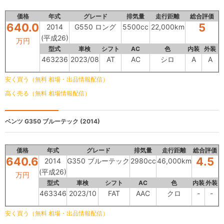
価格
年式
グレード
排気量
走行距離
総合評価
640.0
5
2014
G550 ロング
5500cc
22,000km
(平成26)
万円
型式
車検
シフト
AC
色
内装
外装
463236
2023/08
AT
AC
シロ
A
A
安く買う（無料 相場・出品情報配信）
高く売る（無料 相場情報配信）
ベンツ
G350 ブルーテック (2014)
価格
年式
グレード
排気量
走行距離
総合評価
640.6
4.5
2014
G350 ブルーテック
2980cc
46,000km
(平成26)
万円
型式
車検
シフト
AC
色
内装
外装
463346
2023/10
FAT
AAC
クロ
-
-
安く買う（無料 相場・出品情報配信）