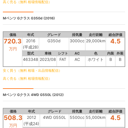
高く売る（無料 相場情報配信）
Mベンツ Gクラス
G350d (2016)
価格
年式
グレード
排気量
走行距離
総合評価
720.3
4.5
2016
G350d
3000cc
29,000km
(平成28)
万円
型式
車検
シフト
AC
色
内装
外装
463348
2023/08
FAT
AC
ホワイト
B
B
安く買う（無料 相場・出品情報配信）
高く売る（無料 相場情報配信）
Mベンツ Gクラス
4WD G550L (2012)
価格
年式
グレード
排気量
走行距離
総合評価
508.3
4.5
2012
4WD G550L
5500cc
55,000km
(平成24)
万円