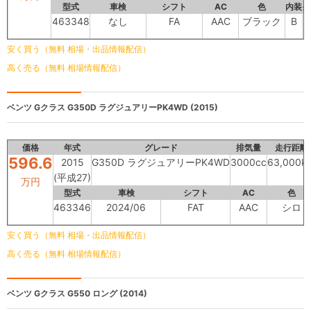
型式
車検
シフト
AC
色
内装
外
463348
なし
FA
AAC
ブラック
B
安く買う（無料 相場・出品情報配信）
高く売る（無料 相場情報配信）
ベンツ Gクラス
G350D ラグジュアリーPK4WD (2015)
価格
年式
グレード
排気量
走行距離
596.6
2015
G350D ラグジュアリーPK4WD
3000cc
63,000k
(平成27)
万円
型式
車検
シフト
AC
色
463346
2024/06
FAT
AAC
シロ
安く買う（無料 相場・出品情報配信）
高く売る（無料 相場情報配信）
ベンツ Gクラス
G550 ロング (2014)