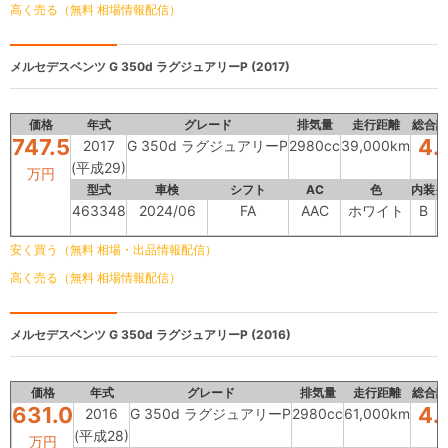
高く売る（無料 相場情報配信）
メルセデスベンツ
G 350d ラグジュアリーP (2017)
価格
年式
グレード
排気量
走行距離
総合評
747.5
4.
2017
G 350d ラグジュアリーP
2980cc
39,000km
(平成29)
万円
型式
車検
シフト
AC
色
内装
外
463348
2024/06
FA
AAC
ホワイト
B
安く買う（無料 相場・出品情報配信）
高く売る（無料 相場情報配信）
メルセデスベンツ
G 350d ラグジュアリーP (2016)
価格
年式
グレード
排気量
走行距離
総合評
631.0
4.
2016
G 350d ラグジュアリーP
2980cc
61,000km
(平成28)
万円