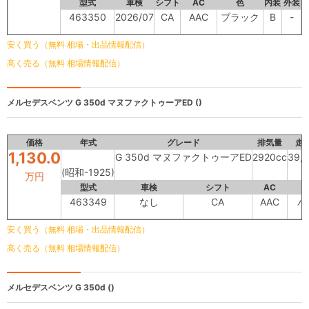
型式
車検
シフト
AC
色
内装
外装
463350
2026/07
CA
AAC
ブラック
B
-
安く買う（無料 相場・出品情報配信）
高く売る（無料 相場情報配信）
メルセデスベンツ
G 350d マヌファクトゥーアED ()
価格
年式
グレード
排気量
走
1,130.0
G 350d マヌファクトゥーアED
2920cc
39,
(昭和-1925)
万円
型式
車検
シフト
AC
463349
なし
CA
AAC
パ
安く買う（無料 相場・出品情報配信）
高く売る（無料 相場情報配信）
メルセデスベンツ
G 350d ()