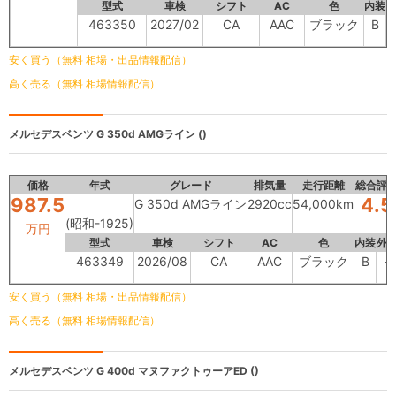
型式
車検
シフト
AC
色
内装
463350
2027/02
CA
AAC
ブラック
B
安く買う（無料 相場・出品情報配信）
高く売る（無料 相場情報配信）
メルセデスベンツ
G 350d AMGライン ()
価格
年式
グレード
排気量
走行距離
総合評
987.5
4.5
G 350d AMGライン
2920cc
54,000km
(昭和-1925)
万円
型式
車検
シフト
AC
色
内装
外
463349
2026/08
CA
AAC
ブラック
B
-
安く買う（無料 相場・出品情報配信）
高く売る（無料 相場情報配信）
メルセデスベンツ
G 400d マヌファクトゥーアED ()