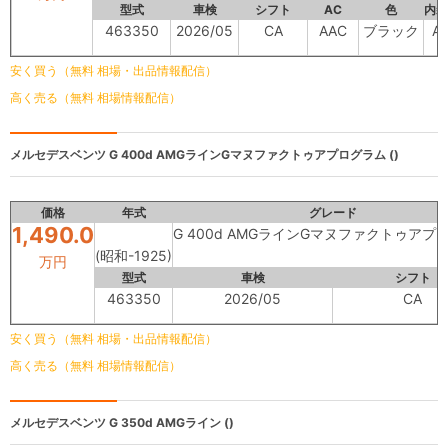
型式
車検
シフト
AC
色
内装
463350
2026/05
CA
AAC
ブラック
A
安く買う（無料 相場・出品情報配信）
高く売る（無料 相場情報配信）
メルセデスベンツ
G 400d AMGラインGマヌファクトゥアプログラム ()
価格
年式
グレード
1,490.0
G 400d AMGラインGマヌファクトゥアプ
(昭和-1925)
万円
型式
車検
シフト
463350
2026/05
CA
安く買う（無料 相場・出品情報配信）
高く売る（無料 相場情報配信）
メルセデスベンツ
G 350d AMGライン ()