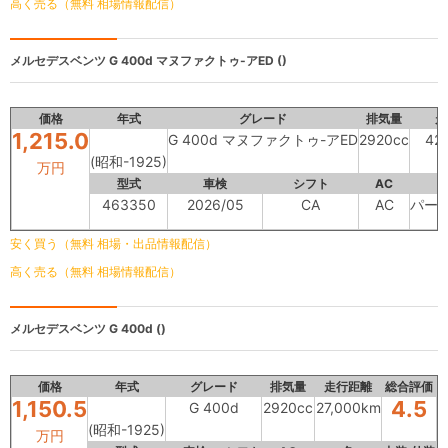
高く売る（無料 相場情報配信）
メルセデスベンツ
G 400d マヌファクトゥ-アED ()
価格
年式
グレード
排気量
走
1,215.0
G 400d マヌファクトゥ-アED
2920cc
42
(昭和-1925)
万円
型式
車検
シフト
AC
463350
2026/05
CA
AC
パー
安く買う（無料 相場・出品情報配信）
高く売る（無料 相場情報配信）
メルセデスベンツ
G 400d ()
価格
年式
グレード
排気量
走行距離
総合評価
1,150.5
4.5
G 400d
2920cc
27,000km
(昭和-1925)
万円