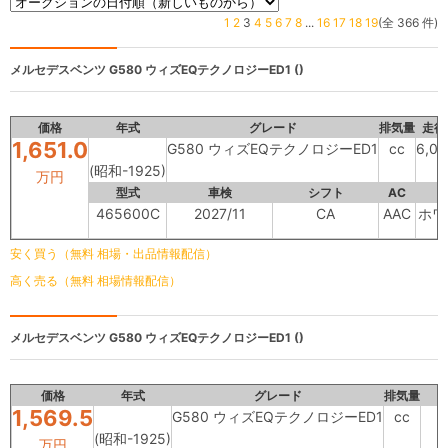
1
2
3
4
5
6
7
8
...
16
17
18
19
(全 366 件)
メルセデスベンツ
G580 ウィズEQテクノロジーED1 ()
価格
年式
グレード
排気量
走行
1,651.0
G580 ウィズEQテクノロジーED1
cc
6,0
(昭和-1925)
万円
型式
車検
シフト
AC
465600C
2027/11
CA
AAC
ホワ
安く買う（無料 相場・出品情報配信）
高く売る（無料 相場情報配信）
メルセデスベンツ
G580 ウィズEQテクノロジーED1 ()
価格
年式
グレード
排気量
1,569.5
G580 ウィズEQテクノロジーED1
cc
(昭和-1925)
万円