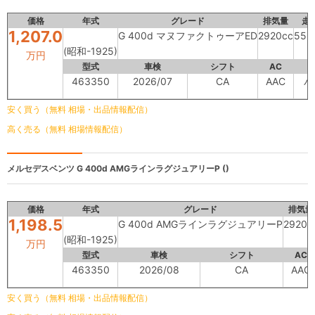
価格
年式
グレード
排気量
走
1,207.0
G 400d マヌファクトゥーアED
2920cc
55,
(昭和-1925)
万円
型式
車検
シフト
AC
463350
2026/07
CA
AAC
パ
安く買う（無料 相場・出品情報配信）
高く売る（無料 相場情報配信）
メルセデスベンツ
G 400d AMGラインラグジュアリーP ()
価格
年式
グレード
排気量
1,198.5
G 400d AMGラインラグジュアリーP
2920c
(昭和-1925)
万円
型式
車検
シフト
AC
463350
2026/08
CA
AAC
安く買う（無料 相場・出品情報配信）