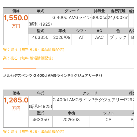
価格
年式
グレード
排気量
走行距離
総合
1,550.0
G 400d AMGライン
3000cc
24,000km
(昭和-1925)
万円
型式
車検
シフト
AC
色
内装
463350
2026/09
AT
AAC
ブラック
B
安く買う（無料 相場・出品情報配信）
高く売る（無料 相場情報配信）
メルセデスベンツ
G 400d AMGラインPラグジュアリーP ()
価格
年式
グレード
排気
1,265.0
G 400d AMGラインPラグジュアリーP
292
(昭和-1925)
万円
型式
車検
シフト
A
463350
2026/08
CA
AA
安く買う（無料 相場・出品情報配信）