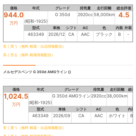
価格
年式
グレード
排気量
走行距離
総合評価
944.0
4.5
G 350d
2920cc
58,000km
(昭和-1925)
万円
型式
車検
シフト
AC
色
内装
外装
463349
2026/12
CA
AAC
ブラック
B
-
安く買う（無料 相場・出品情報配信）
高く売る（無料 相場情報配信）
メルセデスベンツ
G 350d AMGライン ()
価格
年式
グレード
排気量
走行距離
総合
1,024.5
G 350d AMGライン
2920cc
38,000km
(昭和-1925)
万円
型式
車検
シフト
AC
色
内装
463349
2026/09
CA
AAC
ホワイト
B
安く買う（無料 相場・出品情報配信）