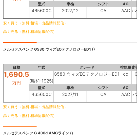
型式
車検
シフト
AC
465600C
2027/12
CA
AAC
パ
安く買う（無料 相場・出品情報配信）
高く売る（無料 相場情報配信）
メルセデスベンツ
G580 ウィズEQテクノロジーED1 ()
価格
年式
グレード
排気量
走行
1,690.5
G580 ウィズEQテクノロジーED1
cc
0
(昭和-1925)
万円
型式
車検
シフト
AC
465600C
2027/11
CA
AAC
パ
安く買う（無料 相場・出品情報配信）
高く売る（無料 相場情報配信）
メルセデスベンツ
G 400d AMGライン ()