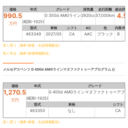
価格
年式
グレード
排気量
走行距離
総合評
990.5
4.5
G 350d AMGライン
2920cc
57,000km
(昭和-1925)
万円
型式
車検
シフト
AC
色
内装
外
463349
2027/05
CA
AAC
ブラック
B
-
安く買う（無料 相場・出品情報配信）
高く売る（無料 相場情報配信）
メルセデスベンツ
G 400d AMGラインマヌファクトゥーアプログラム ()
価格
年式
グレード
1,270.5
G 400d AMGラインマヌファクトゥーアプ
(昭和-1925)
万円
型式
車検
シフト
463350
なし
CA
安く買う（無料 相場・出品情報配信）