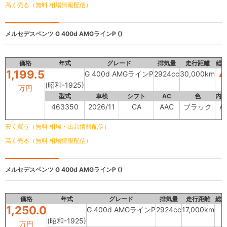
高く売る（無料 相場情報配信）
メルセデスベンツ
G 400d AMGラインP ()
価格
年式
グレード
排気量
走行距離
総
1,199.5
4
G 400d AMGラインP
2924cc
30,000km
(昭和-1925)
万円
型式
車検
シフト
AC
色
内
463350
2026/11
CA
AAC
ブラック
A
安く買う（無料 相場・出品情報配信）
高く売る（無料 相場情報配信）
メルセデスベンツ
G 400d AMGラインP ()
価格
年式
グレード
排気量
走行距離
総
1,250.0
G 400d AMGラインP
2924cc
17,000km
(昭和-1925)
万円