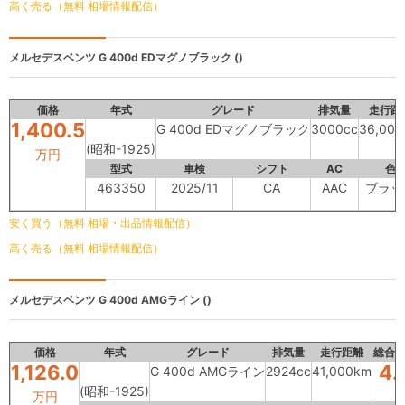
高く売る（無料 相場情報配信）
メルセデスベンツ
G 400d EDマグノブラック ()
価格
年式
グレード
排気量
走行距
1,400.5
G 400d EDマグノブラック
3000cc
36,00
(昭和-1925)
万円
型式
車検
シフト
AC
色
463350
2025/11
CA
AAC
ブラッ
安く買う（無料 相場・出品情報配信）
高く売る（無料 相場情報配信）
メルセデスベンツ
G 400d AMGライン ()
価格
年式
グレード
排気量
走行距離
総合
1,126.0
4.
G 400d AMGライン
2924cc
41,000km
(昭和-1925)
万円