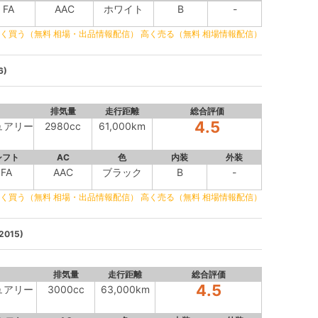
FA
AAC
ホワイト
B
-
く買う（無料 相場・出品情報配信）
高く売る（無料 相場情報配信）
6)
排気量
走行距離
総合評価
4.5
ジュアリー
2980cc
61,000km
シフト
AC
色
内装
外装
FA
AAC
ブラック
B
-
く買う（無料 相場・出品情報配信）
高く売る（無料 相場情報配信）
015)
排気量
走行距離
総合評価
4.5
ジュアリー
3000cc
63,000km