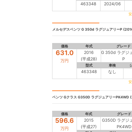
463348
2024/06
安
メルセデスベンツ
G 350d ラグジュアリーP (201
価格
年式
グレード
631.0
2016
G 350d ラグ
(平成28)
P
万円
型式
車検
463348
なし
安
ベンツ Gクラス
G350D ラグジュアリーPK4WD (2
価格
年式
グレード
596.6
2015
G350D ラグ
(平成27)
PK4WD
万円