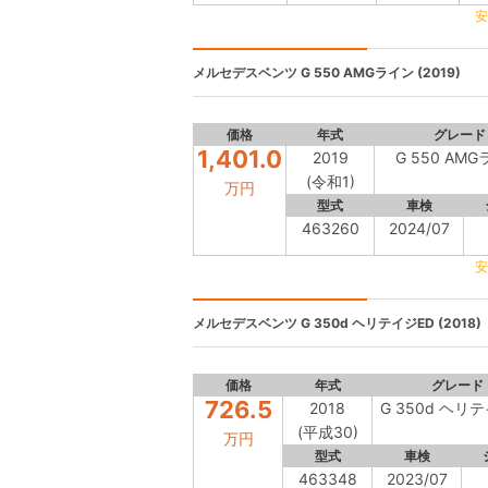
安
メルセデスベンツ
G 550 AMGライン (2019)
価格
年式
グレード
1,401.0
2019
G 550 AM
(令和1)
万円
型式
車検
463260
2024/07
安
メルセデスベンツ
G 350d ヘリテイジED (2018)
価格
年式
グレード
726.5
2018
G 350d ヘリ
(平成30)
万円
型式
車検
463348
2023/07