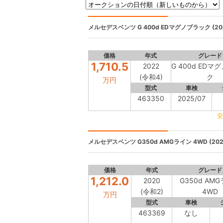
メルセデスベンツ
G 400d EDマグノブラック (20
価格
年式
グレード
1,710.5
2022
G 400d EDマ
(令和4)
ク
万円
型式
車検
463350
2025/07
安
メルセデスベンツ
G350d AMGライン 4WD (202
価格
年式
グレード
1,212.0
2020
G350d AM
(令和2)
4WD
万円
型式
車検
463369
なし