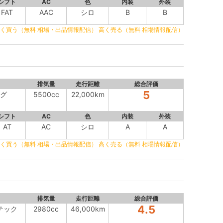
シフト
AC
色
内装
外装
FAT
AAC
シロ
B
B
く買う（無料 相場・出品情報配信）
高く売る（無料 相場情報配信）
排気量
走行距離
総合評価
5
ング
5500cc
22,000km
シフト
AC
色
内装
外装
AT
AC
シロ
A
A
く買う（無料 相場・出品情報配信）
高く売る（無料 相場情報配信）
排気量
走行距離
総合評価
4.5
ーテック
2980cc
46,000km