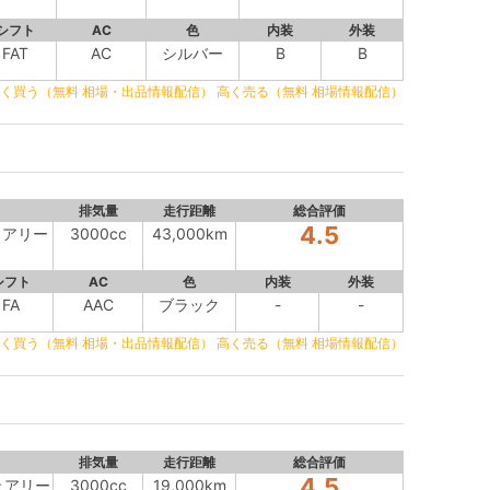
シフト
AC
色
内装
外装
FAT
AC
シルバー
B
B
く買う（無料 相場・出品情報配信）
高く売る（無料 相場情報配信）
排気量
走行距離
総合評価
4.5
ュアリー
3000cc
43,000km
シフト
AC
色
内装
外装
FA
AAC
ブラック
-
-
く買う（無料 相場・出品情報配信）
高く売る（無料 相場情報配信）
排気量
走行距離
総合評価
4.5
ェアリー
3000cc
19,000km