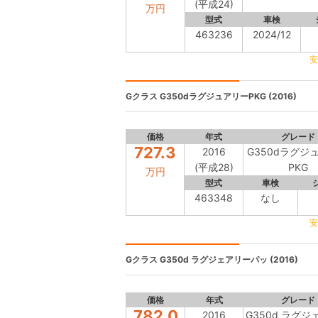
(平成24)
万円
型式
車検
463236
2024/12
安
Gクラス
G350dラグジュアリーPKG (2016)
価格
年式
グレード
727.3
2016
G350dラグジ
(平成28)
PKG
万円
型式
車検
463348
なし
安
Gクラス
G350d ラグジェアリーパッ (2016)
価格
年式
グレード
782.0
2016
G350d ラグジ