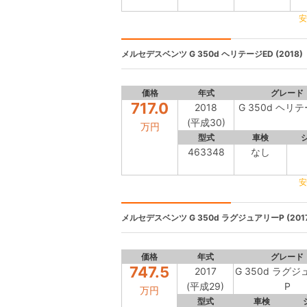
安
メルセデスベンツ
G 350d ヘリテージED (2018)
価格
年式
グレード
717.0
2018
G 350d ヘリ
(平成30)
万円
型式
車検
463348
なし
安
メルセデスベンツ
G 350d ラグジュアリーP (201
価格
年式
グレード
747.5
2017
G 350d ラグ
(平成29)
P
万円
型式
車検