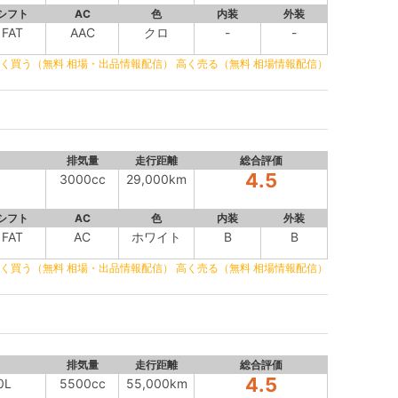
シフト
AC
色
内装
外装
FAT
AAC
クロ
-
-
く買う（無料 相場・出品情報配信）
高く売る（無料 相場情報配信）
排気量
走行距離
総合評価
4.5
3000cc
29,000km
シフト
AC
色
内装
外装
FAT
AC
ホワイト
B
B
く買う（無料 相場・出品情報配信）
高く売る（無料 相場情報配信）
排気量
走行距離
総合評価
4.5
0L
5500cc
55,000km