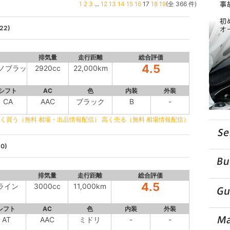
1
2
3
...
12
13
14
15
16
17
18
19
(全 366 件)
22)
排気量
走行距離
総合評価
4.5
グノブラッ
2920cc
22,000km
シフト
AC
色
内装
外装
CA
AAC
ブラック
B
-
く買う（無料 相場・出品情報配信）
高く売る（無料 相場情報配信）
0)
排気量
走行距離
総合評価
4.5
Gライン
3000cc
11,000km
シフト
AC
色
内装
外装
AT
AAC
ミドリ
-
-