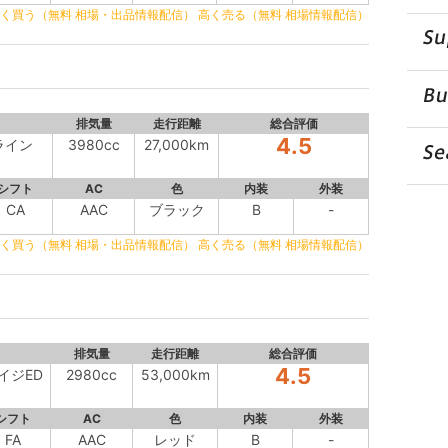
く買う（無料 相場・出品情報配信）
高く売る（無料 相場情報配信）
排気量
走行距離
総合評価
4.5
Gライン
3980cc
27,000km
シフト
AC
色
内装
外装
CA
AAC
ブラック
B
-
く買う（無料 相場・出品情報配信）
高く売る（無料 相場情報配信）
排気量
走行距離
総合評価
4.5
テイジED
2980cc
53,000km
シフト
AC
色
内装
外装
FA
AAC
レッド
B
-