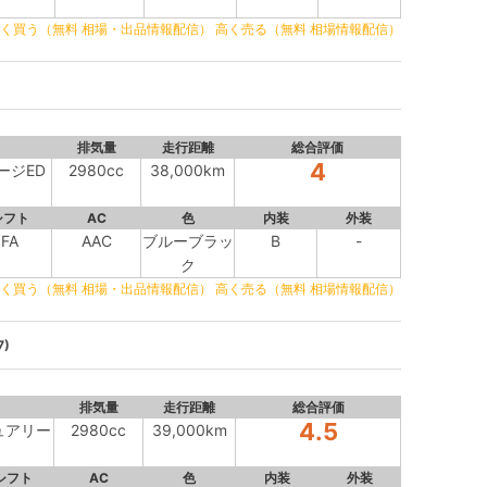
く買う（無料 相場・出品情報配信）
高く売る（無料 相場情報配信）
排気量
走行距離
総合評価
4
テージED
2980cc
38,000km
シフト
AC
色
内装
外装
FA
AAC
ブルーブラッ
B
-
ク
く買う（無料 相場・出品情報配信）
高く売る（無料 相場情報配信）
7)
排気量
走行距離
総合評価
4.5
ジュアリー
2980cc
39,000km
シフト
AC
色
内装
外装