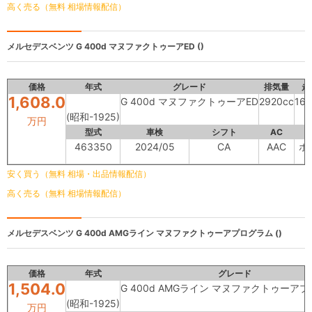
高く売る（無料 相場情報配信）
メルセデスベンツ
G 400d マヌファクトゥーアED ()
価格
年式
グレード
排気量
走
1,608.0
G 400d マヌファクトゥーアED
2920cc
16
(昭和-1925)
万円
型式
車検
シフト
AC
463350
2024/05
CA
AAC
ホ
安く買う（無料 相場・出品情報配信）
高く売る（無料 相場情報配信）
メルセデスベンツ
G 400d AMGライン マヌファクトゥーアプログラム ()
価格
年式
グレード
1,504.0
G 400d AMGライン マヌファクトゥーア
(昭和-1925)
万円