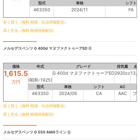
型式
車検
シフト
463350
2024/11
FA
安く買う（無料 相場・出品情報配信）
高く売る（無料 相場情報配信）
メルセデスベンツ
G 400d マヌファクトゥーアED ()
価格
年式
グレード
排気量
走
1,615.5
G 400d マヌファクトゥーアED
2920cc
13,
(昭和-1925)
万円
型式
車検
シフト
AC
463350
2024/09
CA
AAC
ブ
安く買う（無料 相場・出品情報配信）
高く売る（無料 相場情報配信）
メルセデスベンツ
G 550 AMGライン ()