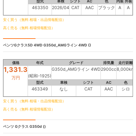
型式
車検
シフト
AC
色
内装
外装
463350
2026/04
CAT
AAC
ブラック
A
A
安く買う（無料 相場・出品情報配信）
高く売る（無料 相場情報配信）
ベンツGクラス5D 4WD
G350d_AMGライン 4WD ()
価格
年式
グレード
排気量
走行距離
1,331.3
G350d_AMGライン 4WD
2900cc
8,000km
(昭和-1925)
万円
型式
車検
シフト
AC
色
463349
なし
CAT
AAC
シロ
安く買う（無料 相場・出品情報配信）
高く売る（無料 相場情報配信）
ベンツ Gクラス
G350d ()