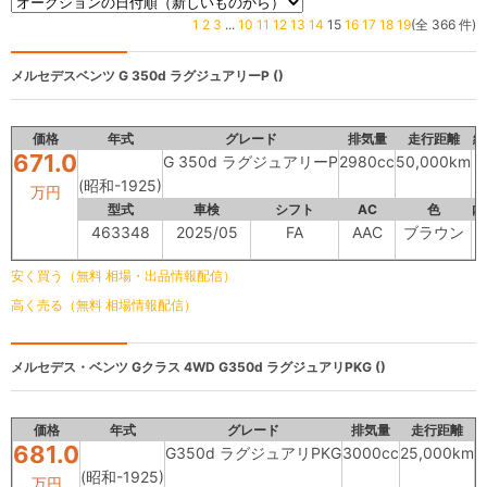
1
2
3
...
10
11
12
13
14
15
16
17
18
19
(全 366 件)
メルセデスベンツ
G 350d ラグジュアリーP ()
価格
年式
グレード
排気量
走行距離
総
671.0
G 350d ラグジュアリーP
2980cc
50,000km
(昭和-1925)
万円
型式
車検
シフト
AC
色
内
463348
2025/05
FA
AAC
ブラウン
安く買う（無料 相場・出品情報配信）
高く売る（無料 相場情報配信）
メルセデス・ベンツ Gクラス 4WD
G350d ラグジュアリPKG ()
価格
年式
グレード
排気量
走行距離
681.0
G350d ラグジュアリPKG
3000cc
25,000km
(昭和-1925)
万円