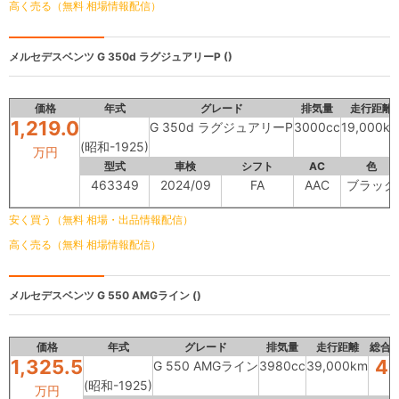
高く売る（無料 相場情報配信）
メルセデスベンツ
G 350d ラグジュアリーP ()
価格
年式
グレード
排気量
走行距離
1,219.0
G 350d ラグジュアリーP
3000cc
19,000k
(昭和-1925)
万円
型式
車検
シフト
AC
色
463349
2024/09
FA
AAC
ブラック
安く買う（無料 相場・出品情報配信）
高く売る（無料 相場情報配信）
メルセデスベンツ
G 550 AMGライン ()
価格
年式
グレード
排気量
走行距離
総合
1,325.5
4.
G 550 AMGライン
3980cc
39,000km
(昭和-1925)
万円