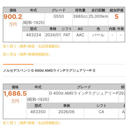
価格
年式
グレード
排気量
走行距離
総合評価
900.2
5
G550
3980cc
25,000km
(昭和-1925)
万円
型式
車検
シフト
AC
色
内装
外装
463234
2024/01
FAT
AAC
パール
-
-
安く買う（無料 相場・出品情報配信）
高く売る（無料 相場情報配信）
メルセデスベンツ
G 400d AMGラインPラグジュアリーP ()
価格
年式
グレード
排気
1,686.5
G 400d AMGラインPラグジュアリーP
292
(昭和-1925)
万円
型式
車検
シフト
A
463350
2026/06
CA
AA
安く買う（無料 相場・出品情報配信）