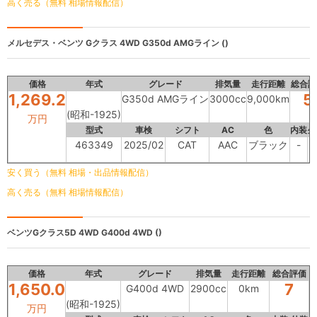
高く売る（無料 相場情報配信）
メルセデス・ベンツ Gクラス 4WD
G350d AMGライン ()
価格
年式
グレード
排気量
走行距離
総合評
1,269.2
5
G350d AMGライン
3000cc
9,000km
(昭和-1925)
万円
型式
車検
シフト
AC
色
内装
外
463349
2025/02
CAT
AAC
ブラック
-
安く買う（無料 相場・出品情報配信）
高く売る（無料 相場情報配信）
ベンツGクラス5D 4WD
G400d 4WD ()
価格
年式
グレード
排気量
走行距離
総合評価
1,650.0
7
G400d 4WD
2900cc
0km
(昭和-1925)
万円