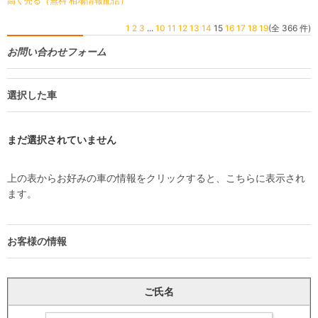
高く売る（無料 相場情報配信）
1
2
3
...
10
11
12
13
14
15
16
17
18
19
(全 366 件)
お問い合わせフォーム
選択した車
まだ選択されていません
上の表からお好みの車の情報をクリックすると、こちらに表示され
ます。
お客様の情報
ご氏名