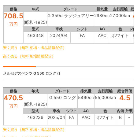
価格
年式
グレード
排気量
走行距離
総
708.5
4
G 350d ラグジュアリー
2980cc
27,000km
(昭和-1925)
万円
型式
車検
シフト
AC
色
内
463348
2024/04
FA
AAC
ホワイト
B
安く買う（無料 相場・出品情報配信）
高く売る（無料 相場情報配信）
メルセデスベンツ
G 550 ロング ()
価格
年式
グレード
排気量
走行距離
総合評価
470.5
4.5
G 550 ロング
5460cc
55,000km
(昭和-1925)
万円
型式
車検
シフト
AC
色
内装
外装
463236
2025/04
FA
AAC
ホワイト
B
-
安く買う（無料 相場・出品情報配信）