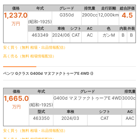
価格
年式
グレード
排気量
走行距離
総合評価
1,237.0
4.5
G350d
2900cc
12,000km
(昭和-1925)
万円
型式
車検
シフト
AC
色
内装
外装
463349
2024/06
CAT
AC
ガンM
B
B
安く買う（無料 相場・出品情報配信）
高く売る（無料 相場情報配信）
ベンツ Gクラス
G400d マヌファクトゥーアE 4WD ()
価格
年式
グレード
排気量
1,665.0
G400d マヌファクトゥーアE 4WD
3000cc
(昭和-1925)
万円
型式
車検
シフト
AC
463350
2024/03
CAT
AAC
安く買う（無料 相場・出品情報配信）