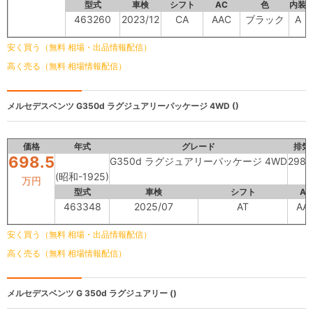
型式
車検
シフト
AC
色
内装
463260
2023/12
CA
AAC
ブラック
A
安く買う（無料 相場・出品情報配信）
高く売る（無料 相場情報配信）
メルセデスベンツ
G350d ラグジュアリーパッケージ 4WD ()
価格
年式
グレード
排気
698.5
G350d ラグジュアリーパッケージ 4WD
2980
(昭和-1925)
万円
型式
車検
シフト
AC
463348
2025/07
AT
AA
安く買う（無料 相場・出品情報配信）
高く売る（無料 相場情報配信）
メルセデスベンツ
G 350d ラグジュアリー ()