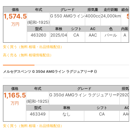
価格
年式
グレード
排気量
走行距離
総合評
1,574.5
5
G 550 AMGライン
4000cc
24,000km
(昭和-1925)
万円
型式
車検
シフト
AC
色
内装
外
463260
2025/04
CA
AAC
パール
A
安く買う（無料 相場・出品情報配信）
高く売る（無料 相場情報配信）
メルセデスベンツ
G 350d AMGライン ラグジュアリーP ()
価格
年式
グレード
排気
1,165.5
G 350d AMGライン ラグジュアリーP
2920c
(昭和-1925)
万円
型式
車検
シフト
AC
463349
なし
CA
AAC
安く買う（無料 相場・出品情報配信）