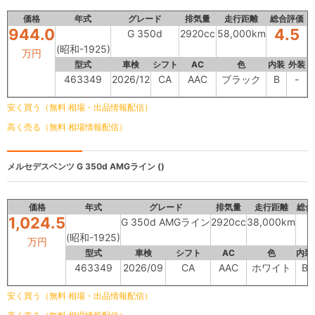
価格
年式
グレード
排気量
走行距離
総合評価
944.0
4.5
G 350d
2920cc
58,000km
(昭和-1925)
万円
型式
車検
シフト
AC
色
内装
外装
463349
2026/12
CA
AAC
ブラック
B
-
安く買う（無料 相場・出品情報配信）
高く売る（無料 相場情報配信）
メルセデスベンツ
G 350d AMGライン ()
価格
年式
グレード
排気量
走行距離
総合
1,024.5
G 350d AMGライン
2920cc
38,000km
(昭和-1925)
万円
型式
車検
シフト
AC
色
内装
463349
2026/09
CA
AAC
ホワイト
B
安く買う（無料 相場・出品情報配信）