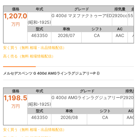
価格
年式
グレード
排気量
走
1,207.0
G 400d マヌファクトゥーアED
2920cc
55,
(昭和-1925)
万円
型式
車検
シフト
AC
463350
2026/07
CA
AAC
パ
安く買う（無料 相場・出品情報配信）
高く売る（無料 相場情報配信）
メルセデスベンツ
G 400d AMGラインラグジュアリーP ()
価格
年式
グレード
排気量
1,198.5
G 400d AMGラインラグジュアリーP
2920c
(昭和-1925)
万円
型式
車検
シフト
AC
463350
2026/08
CA
AAC
安く買う（無料 相場・出品情報配信）