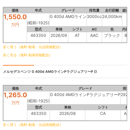
価格
年式
グレード
排気量
走行距離
総合
1,550.0
G 400d AMGライン
3000cc
24,000km
(昭和-1925)
万円
型式
車検
シフト
AC
色
内装
463350
2026/09
AT
AAC
ブラック
B
安く買う（無料 相場・出品情報配信）
高く売る（無料 相場情報配信）
メルセデスベンツ
G 400d AMGラインPラグジュアリーP ()
価格
年式
グレード
排気
1,265.0
G 400d AMGラインPラグジュアリーP
292
(昭和-1925)
万円
型式
車検
シフト
A
463350
2026/08
CA
AA
安く買う（無料 相場・出品情報配信）