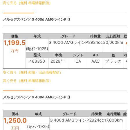
高く売る（無料 相場情報配信）
メルセデスベンツ
G 400d AMGラインP ()
価格
年式
グレード
排気量
走行距離
総
1,199.5
4
G 400d AMGラインP
2924cc
30,000km
(昭和-1925)
万円
型式
車検
シフト
AC
色
内
463350
2026/11
CA
AAC
ブラック
A
安く買う（無料 相場・出品情報配信）
高く売る（無料 相場情報配信）
メルセデスベンツ
G 400d AMGラインP ()
価格
年式
グレード
排気量
走行距離
総
1,250.0
G 400d AMGラインP
2924cc
17,000km
(昭和-1925)
万円