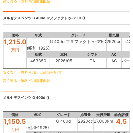
高く売る（無料 相場情報配信）
メルセデスベンツ
G 400d マヌファクトゥ-アED ()
価格
年式
グレード
排気量
走
1,215.0
G 400d マヌファクトゥ-アED
2920cc
42
(昭和-1925)
万円
型式
車検
シフト
AC
463350
2026/05
CA
AC
パー
安く買う（無料 相場・出品情報配信）
高く売る（無料 相場情報配信）
メルセデスベンツ
G 400d ()
価格
年式
グレード
排気量
走行距離
総合評価
1,150.5
4.5
G 400d
2920cc
27,000km
(昭和-1925)
万円