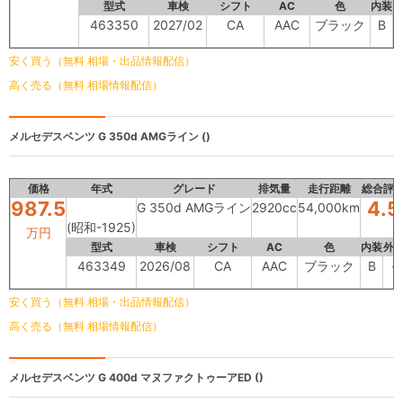
型式
車検
シフト
AC
色
内装
463350
2027/02
CA
AAC
ブラック
B
安く買う（無料 相場・出品情報配信）
高く売る（無料 相場情報配信）
メルセデスベンツ
G 350d AMGライン ()
価格
年式
グレード
排気量
走行距離
総合評
987.5
4.5
G 350d AMGライン
2920cc
54,000km
(昭和-1925)
万円
型式
車検
シフト
AC
色
内装
外
463349
2026/08
CA
AAC
ブラック
B
-
安く買う（無料 相場・出品情報配信）
高く売る（無料 相場情報配信）
メルセデスベンツ
G 400d マヌファクトゥーアED ()