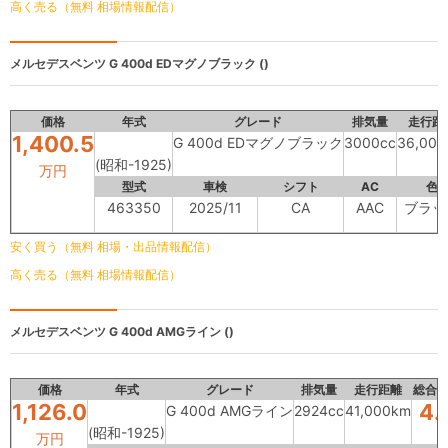
高く売る（無料 相場情報配信）
メルセデスベンツ
G 400d EDマグノブラック ()
価格
年式
グレード
排気量
走行距
1,400.5
G 400d EDマグノブラック
3000cc
36,00
(昭和-1925)
万円
型式
車検
シフト
AC
色
463350
2025/11
CA
AAC
ブラッ
安く買う（無料 相場・出品情報配信）
高く売る（無料 相場情報配信）
メルセデスベンツ
G 400d AMGライン ()
価格
年式
グレード
排気量
走行距離
総合
1,126.0
4.
G 400d AMGライン
2924cc
41,000km
(昭和-1925)
万円