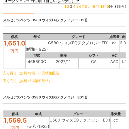
1
2
3
4
5
6
7
8
...
16
17
18
19
(全 366 件)
メルセデスベンツ
G580 ウィズEQテクノロジーED1 ()
価格
年式
グレード
排気量
走行
1,651.0
G580 ウィズEQテクノロジーED1
cc
6,0
(昭和-1925)
万円
型式
車検
シフト
AC
465600C
2027/11
CA
AAC
ホワ
安く買う（無料 相場・出品情報配信）
高く売る（無料 相場情報配信）
メルセデスベンツ
G580 ウィズEQテクノロジーED1 ()
価格
年式
グレード
排気量
1,569.5
G580 ウィズEQテクノロジーED1
cc
(昭和-1925)
万円