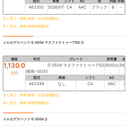
型式
車検
シフト
AC
色
内装
外装
463350
2026/07
CA
AAC
ブラック
B
-
安く買う（無料 相場・出品情報配信）
高く売る（無料 相場情報配信）
メルセデスベンツ
G 350d マヌファクトゥーアED ()
価格
年式
グレード
排気量
走
1,130.0
G 350d マヌファクトゥーアED
2920cc
39,
(昭和-1925)
万円
型式
車検
シフト
AC
463349
なし
CA
AAC
パ
安く買う（無料 相場・出品情報配信）
高く売る（無料 相場情報配信）
メルセデスベンツ
G 350d ()