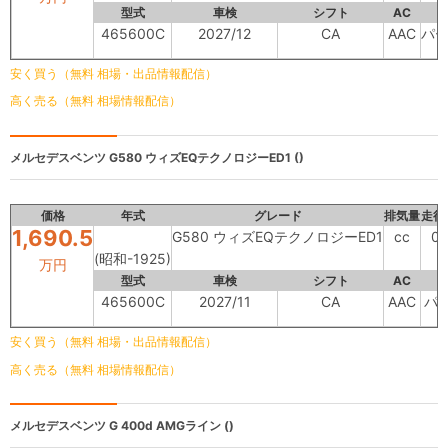
型式
車検
シフト
AC
465600C
2027/12
CA
AAC
パ
安く買う（無料 相場・出品情報配信）
高く売る（無料 相場情報配信）
メルセデスベンツ
G580 ウィズEQテクノロジーED1 ()
価格
年式
グレード
排気量
走行
1,690.5
G580 ウィズEQテクノロジーED1
cc
0
(昭和-1925)
万円
型式
車検
シフト
AC
465600C
2027/11
CA
AAC
パ
安く買う（無料 相場・出品情報配信）
高く売る（無料 相場情報配信）
メルセデスベンツ
G 400d AMGライン ()