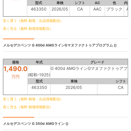
型式
車検
シフト
AC
色
内装
463350
2026/05
CA
AAC
ブラック
A
安く買う（無料 相場・出品情報配信）
高く売る（無料 相場情報配信）
メルセデスベンツ
G 400d AMGラインGマヌファクトゥアプログラム ()
価格
年式
グレード
1,490.0
G 400d AMGラインGマヌファクトゥアプ
(昭和-1925)
万円
型式
車検
シフト
463350
2026/05
CA
安く買う（無料 相場・出品情報配信）
高く売る（無料 相場情報配信）
メルセデスベンツ
G 350d AMGライン ()