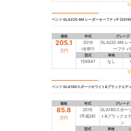
安
ベンツ
GLA220 4M レーダーセーフティP (2019
価格
年式
グレード
205.1
2019
GLA220 4M 
(令和1)
ーフティ
万円
型式
車検
156947
なし
安
ベンツ
GLA180スポーツホワイト&ブラックエディシ
価格
年式
グレード
85.8
2016
GLA180スポー
(平成28)
ト&ブラックエ
万円
ン
型式
車検