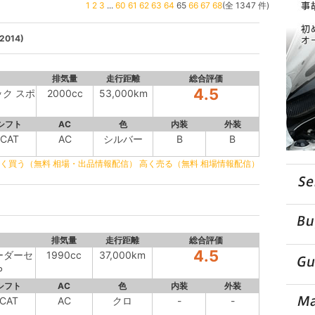
1
2
3
...
60
61
62
63
64
65
66
67
68
(全 1347 件)
014)
排気量
走行距離
総合評価
4.5
ック スポ
2000cc
53,000km
シフト
AC
色
内装
外装
CAT
AC
シルバー
B
B
く買う（無料 相場・出品情報配信）
高く売る（無料 相場情報配信）
)
排気量
走行距離
総合評価
4.5
レーダーセ
1990cc
37,000km
P
シフト
AC
色
内装
外装
CAT
AC
クロ
-
-