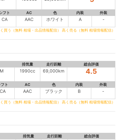
シフト
AC
色
内装
外装
CA
AAC
ホワイト
A
-
く買う（無料 相場・出品情報配信）
高く売る（無料 相場情報配信）
排気量
走行距離
総合評価
4.5
4M
1990cc
69,000km
シフト
AC
色
内装
外装
CA
AAC
ブラック
B
-
く買う（無料 相場・出品情報配信）
高く売る（無料 相場情報配信）
排気量
走行距離
総合評価