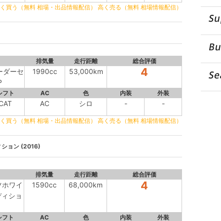
く買う（無料 相場・出品情報配信）
高く売る（無料 相場情報配信）
)
排気量
走行距離
総合評価
4
レーダーセ
1990cc
53,000km
P
シフト
AC
色
内装
外装
CAT
AC
シロ
-
-
く買う（無料 相場・出品情報配信）
高く売る（無料 相場情報配信）
ョン (2016)
排気量
走行距離
総合評価
4
ツホワイ
1590cc
68,000km
ディショ
シフト
AC
色
内装
外装