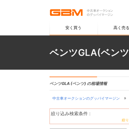
安く買う
高く売
ベンツGLA(ベン
ベンツGLA (ベンツ) の相場情報
»
中古車オークションのグッバイマージン
絞り込み検索条件 :
絞り