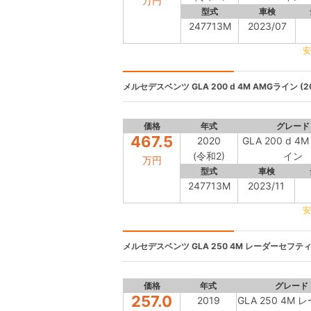
万円
型式
車検
247713M
2023/07
安
メルセデスベンツ
GLA 200 d 4M AMGライン (2
価格
年式
グレード
467.5
2020
GLA 200 d 4
(令和2)
イン
万円
型式
車検
247713M
2023/11
安
メルセデスベンツ
GLA 250 4M レーダーセフティP
価格
年式
グレード
257.0
2019
GLA 250 4M