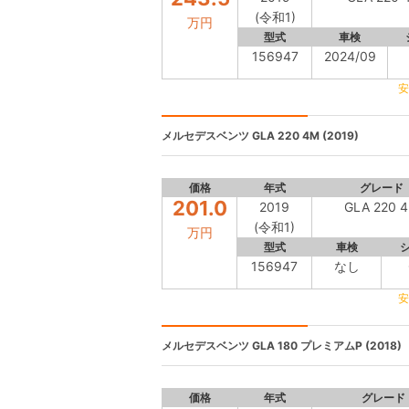
(令和1)
万円
型式
車検
156947
2024/09
安
メルセデスベンツ
GLA 220 4M (2019)
価格
年式
グレード
201.0
2019
GLA 220 
(令和1)
万円
型式
車検
156947
なし
安
メルセデスベンツ
GLA 180 プレミアムP (2018)
価格
年式
グレード