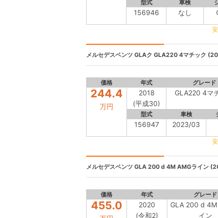
型式
車検
156946
なし
安
メルセデスベンツ GLAク
GLA220 4マチック (20
価格
年式
グレード
244.4
2018
GLA220 4
(平成30)
万円
型式
車検
156947
2023/03
安
メルセデスベンツ
GLA 200 d 4M AMGライン (2
価格
年式
グレード
455.0
2020
GLA 200 d 4
(令和2)
イン