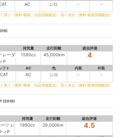
CAT
AC
シロ
-
-
く買う（無料 相場・出品情報配信）
高く売る（無料 相場情報配信）
16)
排気量
走行距離
総合評価
4
ツ レーダ
1590cc
45,000km
ィP
シフト
AC
色
内装
外装
CAT
AC
シロ
-
-
く買う（無料 相場・出品情報配信）
高く売る（無料 相場情報配信）
(2016)
排気量
走行距離
総合評価
4.5
ポーツ レ
1990cc
29,000km
ティP