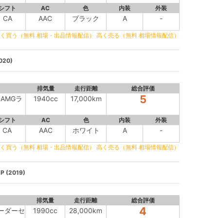
シフト
AC
色
内装
外装
CA
AAC
ブラック
A
-
く買う（無料 相場・出品情報配信）
高く売る（無料 相場情報配信）
020)
排気量
走行距離
総合評価
5
M AMGラ
1940cc
17,000km
シフト
AC
色
内装
外装
CA
AAC
ホワイト
A
-
く買う（無料 相場・出品情報配信）
高く売る（無料 相場情報配信）
 (2019)
排気量
走行距離
総合評価
4
 レーダーセ
1990cc
28,000km