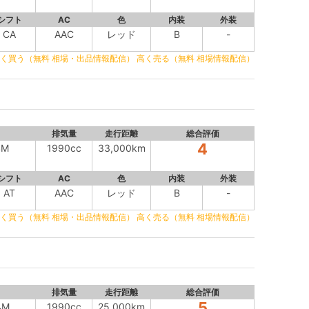
シフト
AC
色
内装
外装
CA
AAC
レッド
B
-
く買う（無料 相場・出品情報配信）
高く売る（無料 相場情報配信）
排気量
走行距離
総合評価
4
4M
1990cc
33,000km
シフト
AC
色
内装
外装
AT
AAC
レッド
B
-
く買う（無料 相場・出品情報配信）
高く売る（無料 相場情報配信）
排気量
走行距離
総合評価
5
4M
1990cc
25,000km