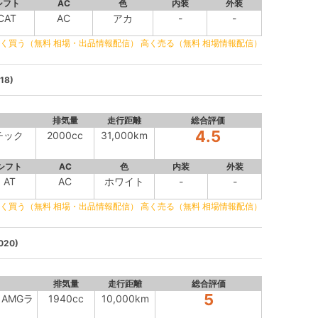
シフト
AC
色
内装
外装
CAT
AC
アカ
-
-
く買う（無料 相場・出品情報配信）
高く売る（無料 相場情報配信）
18)
排気量
走行距離
総合評価
4.5
マチック
2000cc
31,000km
シフト
AC
色
内装
外装
AT
AC
ホワイト
-
-
く買う（無料 相場・出品情報配信）
高く売る（無料 相場情報配信）
020)
排気量
走行距離
総合評価
5
M AMGラ
1940cc
10,000km