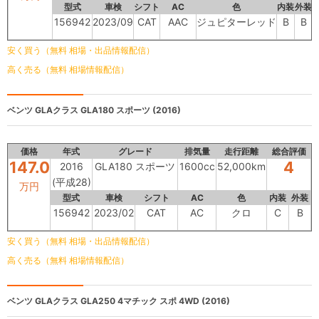
型式
車検
シフト
AC
色
内装
外装
156942
2023/09
CAT
AAC
ジュピターレッド
B
B
安く買う（無料 相場・出品情報配信）
高く売る（無料 相場情報配信）
ベンツ GLAクラス
GLA180 スポーツ (2016)
価格
年式
グレード
排気量
走行距離
総合評価
147.0
4
2016
GLA180 スポーツ
1600cc
52,000km
(平成28)
万円
型式
車検
シフト
AC
色
内装
外装
156942
2023/02
CAT
AC
クロ
C
B
安く買う（無料 相場・出品情報配信）
高く売る（無料 相場情報配信）
ベンツ GLAクラス
GLA250 4マチック スポ 4WD (2016)