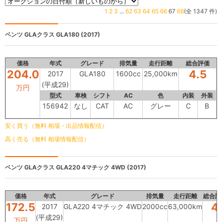
1
2
3
...
62
63
64
65
66
67
68
(全 1347 件)
ベンツ GLAクラス
GLA180 (2017)
価格
年式
グレード
排気量
走行距離
総合評価
204.0
4.5
2017
GLA180
1600cc
25,000km
(平成29)
万円
型式
車検
シフト
AC
色
内装
外装
156942
なし
CAT
AC
グレー
C
B
安く買う（無料 相場・出品情報配信）
高く売る（無料 相場情報配信）
ベンツ GLAクラス
GLA220 4マチック 4WD (2017)
価格
年式
グレード
排気量
走行距離
総合評
172.5
4
2017
GLA220 4マチック 4WD
2000cc
63,000km
(平成29)
万円