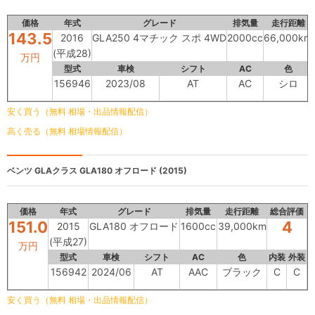
価格
年式
グレード
排気量
走行距離
143.5
2016
GLA250 4マチック スポ 4WD
2000cc
66,000km
(平成28)
万円
型式
車検
シフト
AC
色
156946
2023/08
AT
AC
シロ
安く買う（無料 相場・出品情報配信）
高く売る（無料 相場情報配信）
ベンツ GLAクラス
GLA180 オフロード (2015)
価格
年式
グレード
排気量
走行距離
総合評価
151.0
4
2015
GLA180 オフロード
1600cc
39,000km
(平成27)
万円
型式
車検
シフト
AC
色
内装
外装
156942
2024/06
AT
AAC
ブラック
C
C
安く買う（無料 相場・出品情報配信）