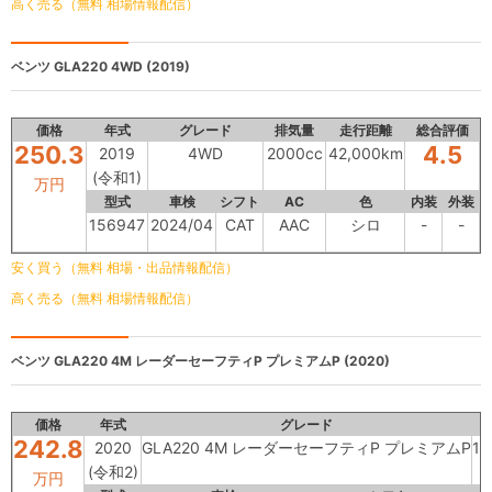
高く売る（無料 相場情報配信）
ベンツ GLA220
4WD (2019)
価格
年式
グレード
排気量
走行距離
総合評価
250.3
4.5
2019
4WD
2000cc
42,000km
(令和1)
万円
型式
車検
シフト
AC
色
内装
外装
156947
2024/04
CAT
AAC
シロ
-
-
安く買う（無料 相場・出品情報配信）
高く売る（無料 相場情報配信）
ベンツ
GLA220 4M レーダーセーフティP プレミアムP (2020)
価格
年式
グレード
242.8
2020
GLA220 4M レーダーセーフティP プレミアムP
19
(令和2)
万円