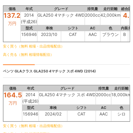
価格
年式
グレード
排気量
走行距離
総合評
137.2
4.
2014
GLA250 4マチック 4WD
2000cc
42,000km
(平成26)
万円
型式
車検
シフト
AC
色
内装
外
156946
2023/10
CAT
AAC
ブラウン
B
安く買う（無料 相場・出品情報配信）
高く売る（無料 相場情報配信）
ベンツ GLAクラス
GLA250 4マチック スポ 4WD (2014)
価格
年式
グレード
排気量
走行距離
164.5
2014
GLA250 4マチック スポ 4WD
2000cc
18,000km
(平成26)
万円
型式
車検
シフト
AC
色
156946
2024/02
CAT
AAC
シロ
安く買う（無料 相場・出品情報配信）