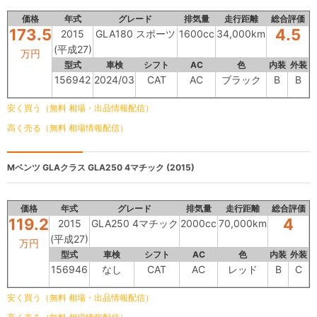
価格
年式
グレード
排気量
走行距離
総合評価
173.5
4.5
2015
GLA180 スポーツ
1600cc
34,000km
(平成27)
万円
型式
車検
シフト
AC
色
内装
外装
156942
2024/03
CAT
AC
ブラック
B
B
安く買う（無料 相場・出品情報配信）
高く売る（無料 相場情報配信）
Mベンツ GLAクラス
GLA250 4マチック (2015)
価格
年式
グレード
排気量
走行距離
総合評価
119.2
4
2015
GLA250 4マチック
2000cc
70,000km
(平成27)
万円
型式
車検
シフト
AC
色
内装
外装
156946
なし
CAT
AC
レッド
B
C
安く買う（無料 相場・出品情報配信）