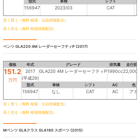
型式
車検
シフト
156947
2023/03
CAT
安く買う（無料 相場・出品情報配信）
高く売る（無料 相場情報配信）
ベンツ
GLA220 4M レーダーセーフティP (2017)
価格
年式
グレード
排気量
走行距
151.2
2017
GLA220 4M レーダーセーフティP
1990cc
22,000
(平成29)
万円
型式
車検
シフト
AC
色
156947
なし
CAT
AC
アカ
安く買う（無料 相場・出品情報配信）
高く売る（無料 相場情報配信）
Mベンツ GLAクラス
GLA180 スポーツ (2015)