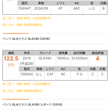
型式
車検
シフト
AC
色
内装
外
156947
2024/09
AT
AAC
シロ
B
安く買う（無料 相場・出品情報配信）
高く売る（無料 相場情報配信）
ベンツ GLAクラス
GLA180 (2016)
価格
年式
グレード
排気量
走行距離
総合評価
122.5
4
2016
GLA180
1600cc
31,000km
(平成28)
万円
型式
車検
シフト
AC
色
内装
外装
156942
なし
CAT
AC
アカ
C
C
安く買う（無料 相場・出品情報配信）
高く売る（無料 相場情報配信）
ベンツ GLAクラス
GLA180 スポーツ (2016)