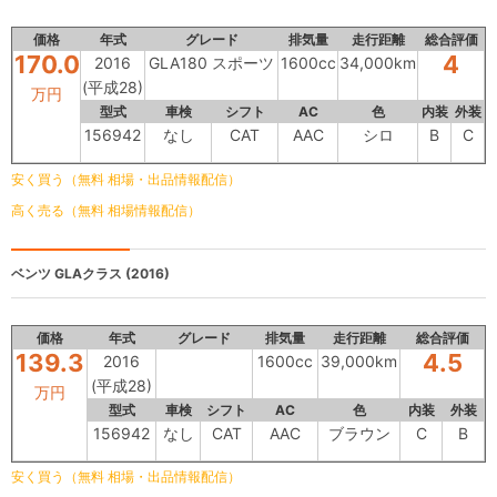
価格
年式
グレード
排気量
走行距離
総合評価
170.0
4
2016
GLA180 スポーツ
1600cc
34,000km
(平成28)
万円
型式
車検
シフト
AC
色
内装
外装
156942
なし
CAT
AAC
シロ
B
C
安く買う（無料 相場・出品情報配信）
高く売る（無料 相場情報配信）
ベンツ GLAクラス
(2016)
価格
年式
グレード
排気量
走行距離
総合評価
139.3
4.5
2016
1600cc
39,000km
(平成28)
万円
型式
車検
シフト
AC
色
内装
外装
156942
なし
CAT
AAC
ブラウン
C
B
安く買う（無料 相場・出品情報配信）