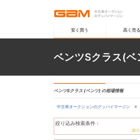
安く買う
高く売
ベンツSクラス(ベ
ベンツSクラス (ベンツ) の相場情報
»
中古車オークションのグッバイマージン
絞り込み検索条件 :
絞り