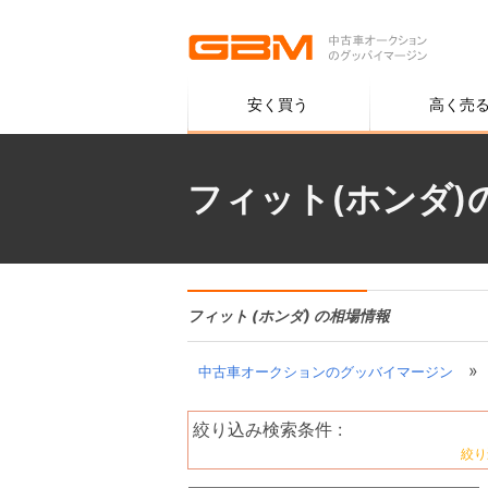
安く買う
高く売
フィット(ホンダ)
フィット (ホンダ) の相場情報
»
中古車オークションのグッバイマージン
絞り込み検索条件 :
絞り