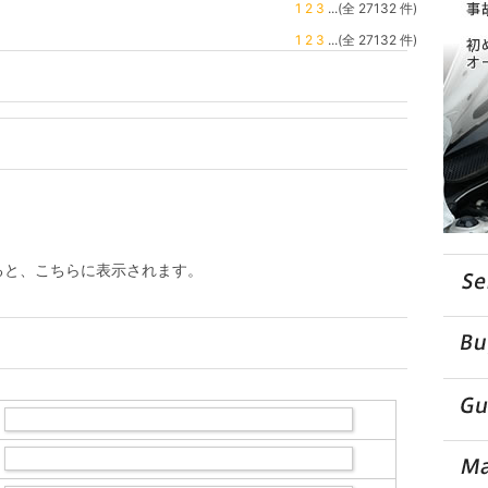
1
2
3
...(全 27132 件)
1
2
3
...(全 27132 件)
ると、こちらに表示されます。