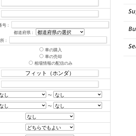
号 :
都道府県 :
所 :
車の購入
車の売却
相場情報の配信のみ
〜
〜